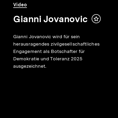
Video
Dauer
Video
5
Min.
Gianni Jovanovic
Inhalt
merken
lt
Gianni Jovanovic wird für sein
ken
herausragendes zivilgesellschaftliches
Engagement als Botschafter für
Demokratie und Toleranz 2025
ausgezeichnet.