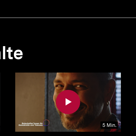
lte
5 Min.