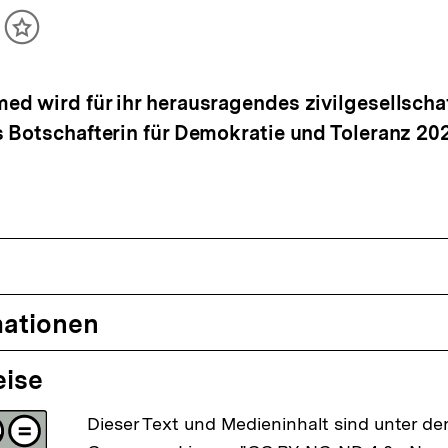
ikel
Inhalt
cken
merken
d wird für ihr herausragendes zivilgesellschaf
 Botschafterin für Demokratie und Toleranz 20
mationen
eise
Dieser Text und Medieninhalt sind unter der