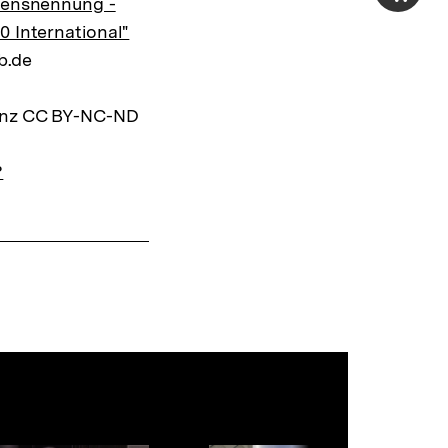
mensnennung -
Shop-
0 International"
Warenko
pb.de
ansehen
zenz CC BY-NC-ND
?