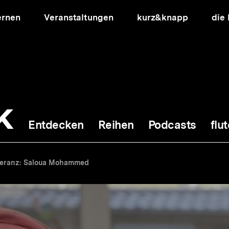
ernen
Veranstaltungen
kurz&knapp
die
k
Entdecken
Reihen
Podcasts
flut
ion
oleranz: Saloua Mohammed