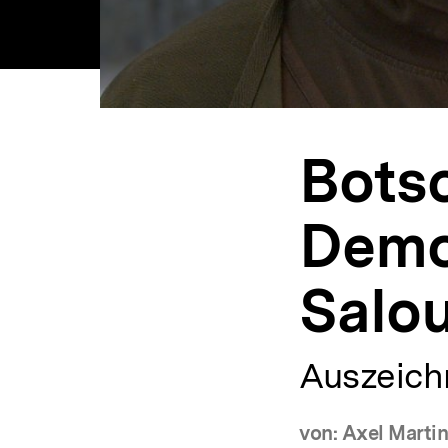
Botsc
Demok
Salo
Auszeich
von: Axel Martin