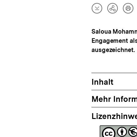
Artikel
Art
Teilen
herunterladen
dru
Optionen
anzeigen
Saloua Mohamme
Engagement als
ausgezeichnet.
Inhalt
Mehr Infor
Lizenzhinw