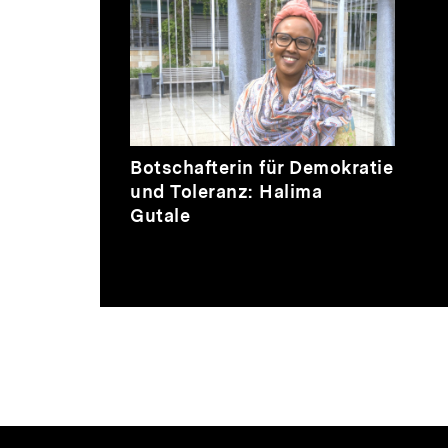
zur
Inhaltskarussell
überspringen
Thematik
Video
Botschafterin für Demokratie
und Toleranz: Halima
Gutale