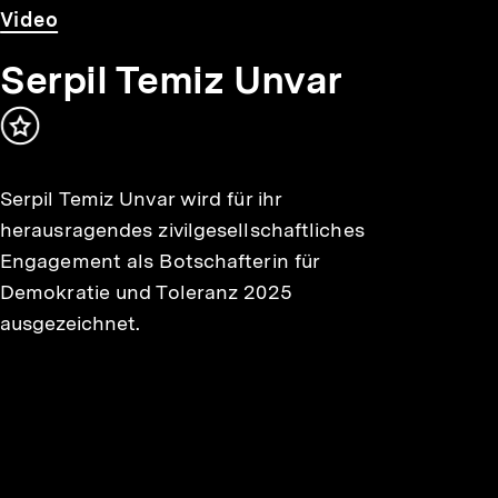
Video
Dauer
Video
5
Min.
Serpil Temiz Unvar
Inhalt
merken
Serpil Temiz Unvar wird für ihr
herausragendes zivilgesellschaftliches
Engagement als Botschafterin für
Demokratie und Toleranz 2025
ausgezeichnet.