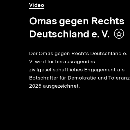
Video
Dauer
Video
5
Min.
Omas gegen Rechts
Deutschland e. V.
Inha
mer
Der Omas gegen Rechts Deutschland e.
is
V. wird für herausragendes
zivilgesellschaftliches Engagement als
halt
Botschafter für Demokratie und Toleranz
rken
2025 ausgezeichnet.
e. V.
 als
leranz