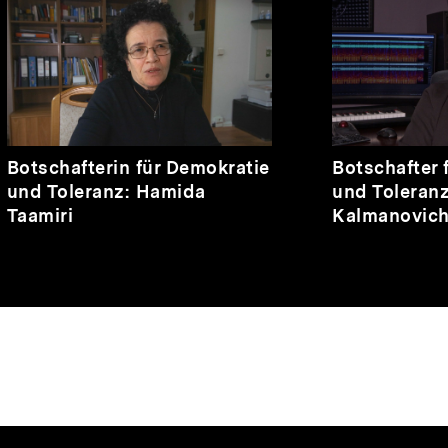
Video
Video
Botschafterin für Demokratie
Botschafter 
und Toleranz: Hamida
und Toleran
Taamiri
Kalmanovich