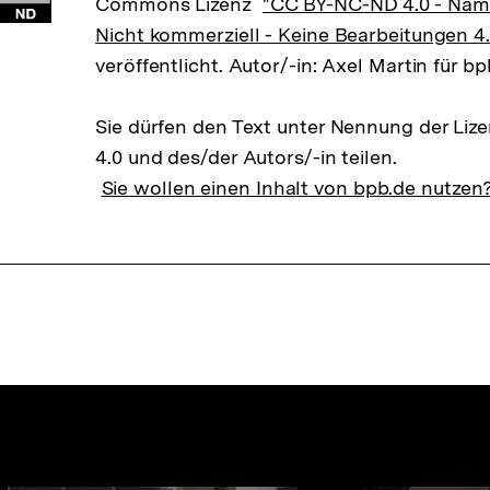
Commons Lizenz
"CC BY-NC-ND 4.0 - Na
Nicht kommerziell - Keine Bearbeitungen 4.
veröffentlicht. Autor/-in: Axel Martin für b
Sie dürfen den Text unter Nennung der Li
4.0 und des/der Autors/-in teilen.
Sie wollen einen Inhalt von bpb.de nutzen
nhalte