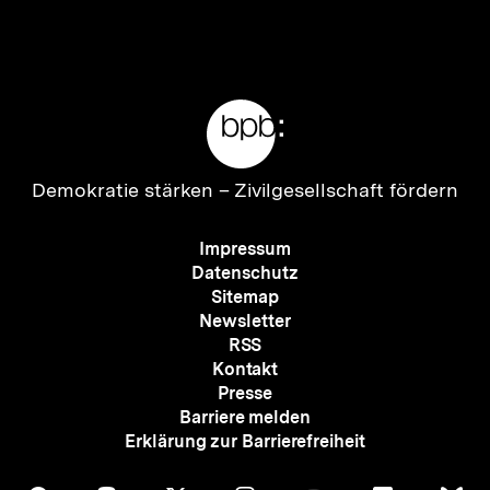
Inhalt
Inhalt
anzeigen
anzei
Meta-
Links
Zur
Demokratie stärken –
Zivilgesellschaft fördern
Startseite
der
Meta-
Impressum
bpb
Navigation
Datenschutz
Sitemap
Newsletter
RSS
Kontakt
Presse
Barriere melden
Erklärung zur Barrierefreiheit