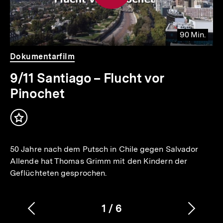
90 Min.
Video
Dauer
Dokumentarfilm
90
Min.
9/11 Santiago – Flucht vor
Pinochet
Inhalt
merken
50 Jahre nach dem Putsch in Chile gegen Salvador
Allende hat Thomas Grimm mit den Kindern der
Geflüchteten gesprochen.
1
/
6
Vorherigen
Nächs
Karussellinhalt
von