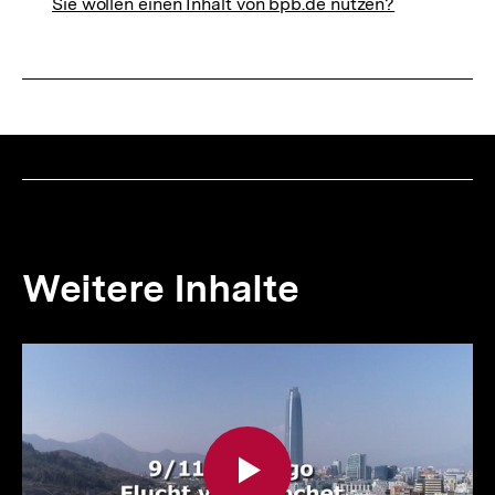
Sie wollen einen Inhalt von bpb.de nutzen?
Weitere Inhalte
Inhaltskarousell
Inhaltskarussell
für
überspringen
weitere
Inhalte