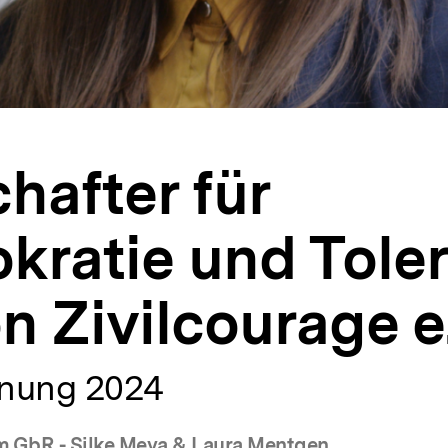
hafter für
ratie und Toler
n Zivilcourage e.
nung 2024
m GbR - Silke Meya & Laura Mentgen