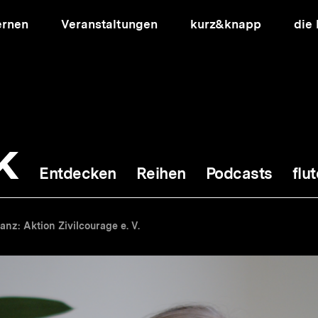
ernen
Veranstaltungen
kurz&knapp
die
k
Entdecken
Reihen
Podcasts
flut
ion
anz: Aktion Zivilcourage e. V.