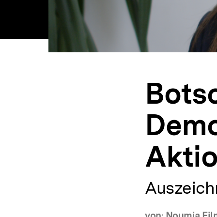
Botsc
Demok
Aktio
Auszeich
von: Noumia Fil