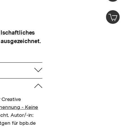
Merklist
ansehen
0
Artik
im
Shop-
Warenko
llschaftliches
ansehen
 ausgezeichnet.
aufklappen
zuklappen
 Creative
nennung - Keine
cht. Autor/-in:
tgen für bpb.de