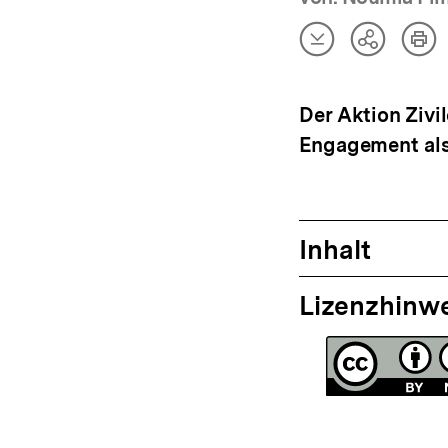
Artikel
Art
Teilen
herunterladen
dru
Optionen
anzeigen
Der Aktion Zivi
Engagement als
Inhalt
Lizenzhinw