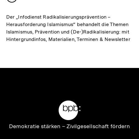
Inhalt
merken
Der „Infodienst Radikalisierungsprävention –
Herausforderung Islamismus“ behandelt die Themen
Islamismus, Prävention und (De-)Radikalisierung: mit
Hintergrundinfos, Materialien, Terminen & Newsletter
Meta-
Links
Zur
Demokratie stärken –
Zivilgesellschaft fördern
Startseite
der