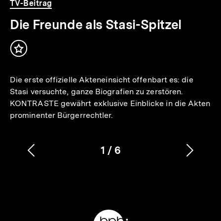
Video
Dauer
TV-Beitrag
22
Min.
Die Freunde als Stasi-Spitzel
Inhalt
merken
Die erste offizielle Akteneinsicht offenbart es: die
Stasi versuchte, ganze Biografien zu zerstören.
KONTRASTE gewährt exklusive Einblicke in die Akten
prominenter Bürgerrechtler.
1
/
6
Vorherigen
Nächs
Karussellinhalt
von
Inhalt
Inhalt
anzeigen
anzei
Meta-