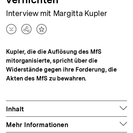
Interview mit Margitta Kupler
Artikel
Teilen
Inhalt
herunterladen
Optionen
merken
anzeigen
Kupler, die die Auflösung des MfS
mitorganisierte, spricht über die
Widerstände gegen ihre Forderung, die
Akten des MfS zu bewahren.
auf
Inhalt
auf
Mehr Informationen