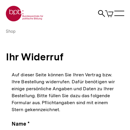
Direkt
Zur Startseite der bpb
zum
0
Artikel
Sho
Seiteninhalt
im
Naviga
Suche
springen
War
öffne
öffnen
öff
Pfadnavigation
Ihr
Brotkrümelnavigation
Shop
Widerruf
|
bpb.de
Ihr Widerruf
Auf dieser Seite können Sie Ihren Vertrag bzw.
Ihre Bestellung widerrufen. Dafür benötigen wir
einige persönliche Angaben und Daten zu Ihrer
Bestellung. Bitte füllen Sie dazu das folgende
Formular aus. Pflichtangaben sind mit einem
Stern gekennzeichnet.
Name *