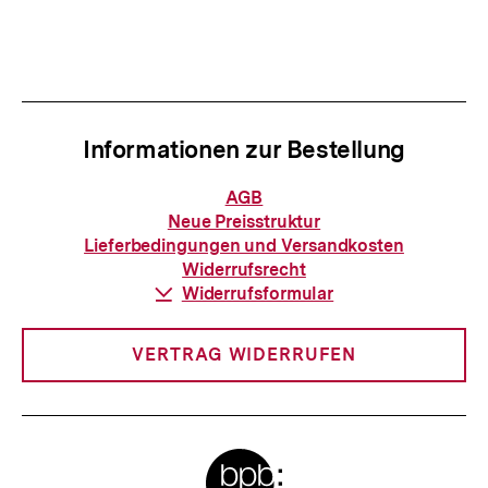
Informationen zur Bestellung
Informationen
AGB
zur
Neue Preisstruktur
Bestellung
Lieferbedingungen und Versandkosten
Widerrufsrecht
Download-
Widerrufsformular
Link:
VERTRAG WIDERRUFEN
Meta-