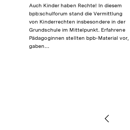
alt
Auch Kinder haben Rechte! In diesem
rken
bpb:schulforum stand die Vermittlung
 seit
von Kinderrechten insbesondere in der
Grundschule im Mittelpunkt. Erfahrene
lautet
Pädagoginnen stellten bpb-Material vor,
 der
gaben…
ft:
1
/
2
Karussellinhalt
von
Vorheri