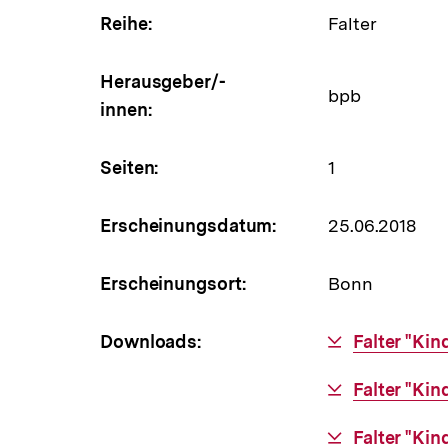
Reihe:
Falter
Herausgeber/-
bpb
innen:
Seiten:
1
Erscheinungsdatum:
25.06.2018
Erscheinungsort:
Bonn
Downloads:
Download-
Falter "Kin
Link:
Download-
Falter "Kin
Link:
Download-
Falter "Kin