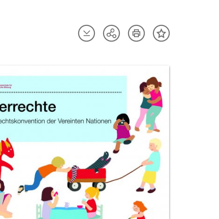
Artikel
Artikel
Teilen
Inhalt
herunterladen
drucken
Optionen
merken
anzeigen
uktvorschau