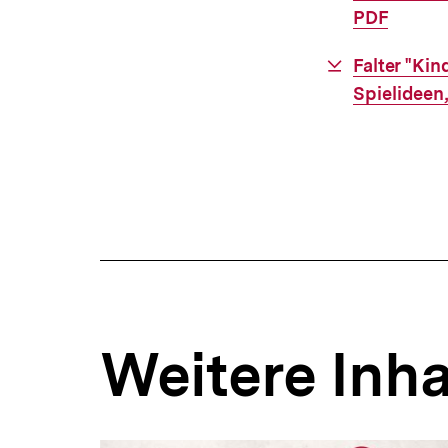
Link:
PDF
Download-
Falter "Kin
Link:
Spielideen
Weitere Inha