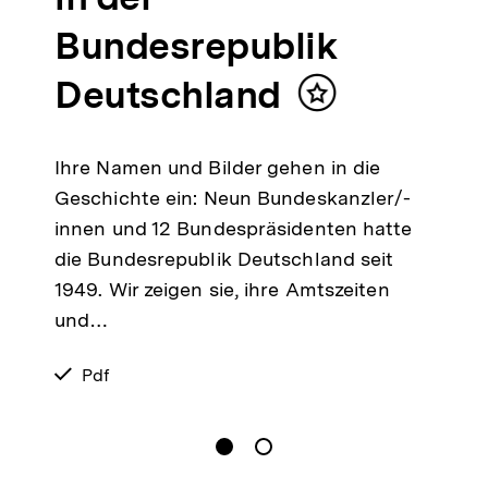
Bundesrepublik
Deutschland
Inhalt
merken
Ihre Namen und Bilder gehen in die
Geschichte ein: Neun Bundeskanzler/-
innen und 12 Bundespräsidenten hatte
die Bundesrepublik Deutschland seit
1949. Wir zeigen sie, ihre Amtszeiten
und…
verfügbar
Pdf
als
gen
Springe zum Inhalt
1
(
Aktueller Inhalt
)
Springe zum Inhalt
2