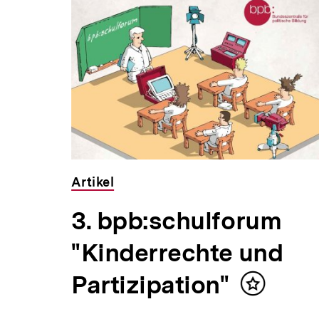
Inhaltskarousell
Inhaltskarussell
für
überspringen
weitere
Inhalte
Artikel
3. bpb:schulforum
"Kinderrechte und
Partizipation"
Inhalt
merken