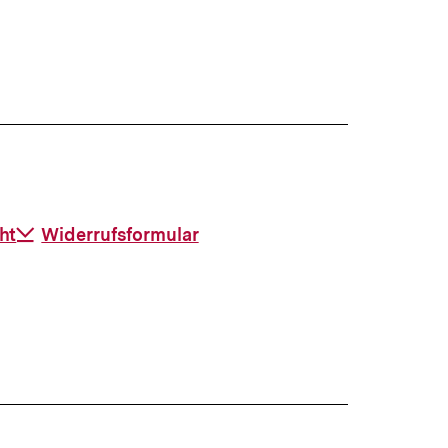
Inhalt
anzeigen
ht
Download-
Widerrufsformular
Link: