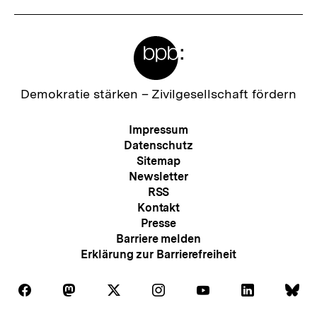
Meta-
Links
Zur
Demokratie stärken –
Zivilgesellschaft fördern
Startseite
der
Meta-
Impressum
bpb
Navigation
Datenschutz
Sitemap
Newsletter
RSS
Kontakt
Presse
Barriere melden
Erklärung zur Barrierefreiheit
Auf
Auf
Auf
Auf
Auf
Auf
Au
Folgen
Folgen
Folgen
Folgen
Folgen
Folgen
Fol
Facebook
Mastodon
X
Instagram
Youtube
LinkedIn
Bl
Sie
Sie
Sie
Sie
Sie
Sie
Sie