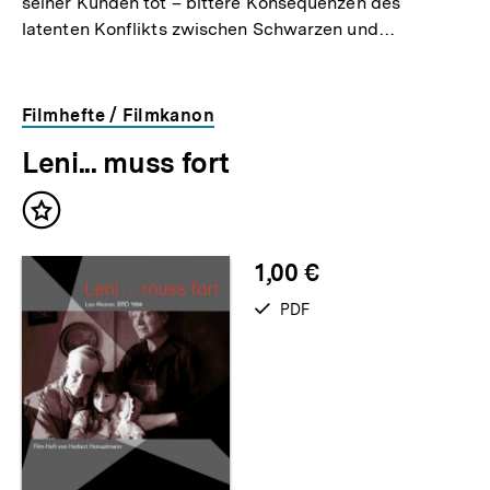
seiner Kunden tot – bittere Konsequenzen des
latenten Konflikts zwischen Schwarzen und…
Filmhefte / Filmkanon
Leni... muss fort
Inhalt
merken
1,00 €
verfügbar
PDF
als