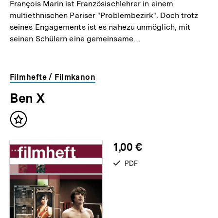
François Marin ist Französischlehrer in einem
multiethnischen Pariser "Problembezirk". Doch trotz
seines Engagements ist es nahezu unmöglich, mit
seinen Schülern eine gemeinsame…
Filmhefte / Filmkanon
Ben X
Inhalt
merken
1,00 €
verfügbar
PDF
als