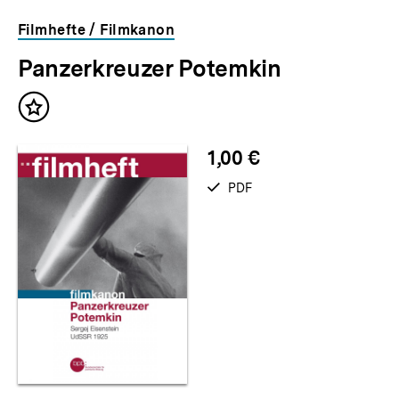
Filmhefte / Filmkanon
Panzerkreuzer Potemkin
Inhalt
merken
1,00 €
verfügbar
PDF
als