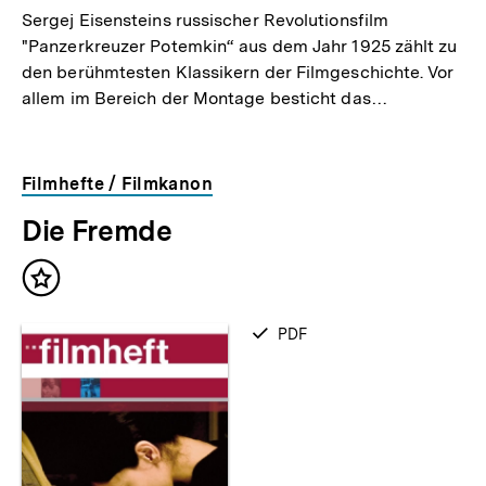
Sergej Eisensteins russischer Revolutionsfilm
"Panzerkreuzer Potemkin“ aus dem Jahr 1925 zählt zu
den berühmtesten Klassikern der Filmgeschichte. Vor
allem im Bereich der Montage besticht das…
Filmhefte / Filmkanon
Die Fremde
Inhalt
merken
verfügbar
PDF
als