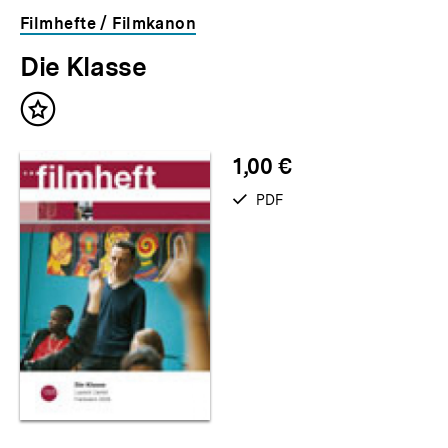
Filmhefte / Filmkanon
Die Klasse
Inhalt
merken
1,00 €
verfügbar
PDF
als