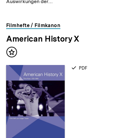
Auswirkungen der…
Filmhefte / Filmkanon
American History X
Inhalt
merken
verfügbar
PDF
als