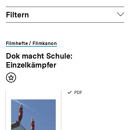
Filtern
auf
Filmhefte / Filmkanon
Dok macht Schule:
Einzelkämpfer
Inhalt
merken
verfügbar
PDF
als