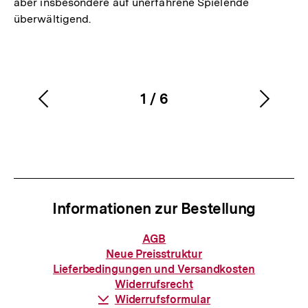
aber insbesondere auf unerfahrene Spielende
überwältigend.
1
/
6
Vorherigen
Nächs
Karussellinhalt
von
Inhalt
Inhalt
anzeigen
anzei
Informationen zur Bestellung
Informationen
AGB
zur
Neue Preisstruktur
Bestellung
Lieferbedingungen und Versandkosten
Widerrufsrecht
Download-
Widerrufsformular