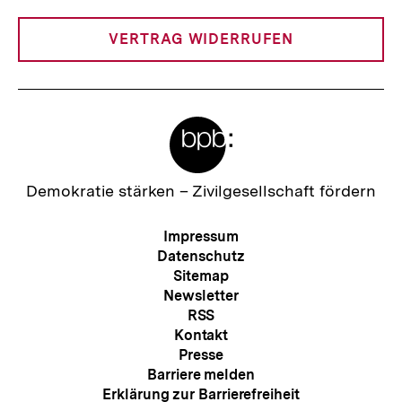
Link:
VERTRAG WIDERRUFEN
Meta-
Links
Zur
Demokratie stärken –
Zivilgesellschaft fördern
Startseite
der
Meta-
Impressum
bpb
Navigation
Datenschutz
Sitemap
Newsletter
RSS
Kontakt
Presse
Barriere melden
Erklärung zur Barrierefreiheit