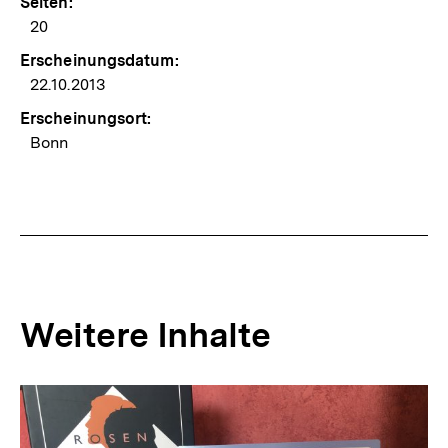
Seiten:
20
Erscheinungsdatum:
22.10.2013
Erscheinungsort:
Bonn
Weitere Inhalte
Inhaltskarousell
Inhaltskarussell
für
überspringen
weitere