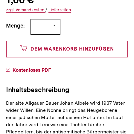
Informationen
€
Versandkosten
Interner
Informationen
zzgl.
zuzüglichen
Versandkosten
/
Interner
Informationen
Lieferzeiten
Link:
zu
Link:
zu
Bestellmenge
und
den
den
Menge:
angeben
100
DEM WARENKORB HINZUFÜGEN
Cents
Download-
Kostenloses PDF
Link:
Inhaltsbeschreibung
Der alte Allgäuer Bauer Johan Aibele wird 1937 Vater
wider Willen: Eine Nonne bringt das Neugeborene
einer jüdischen Mutter auf seinem Hof unter. Im Lauf
der Jahre wird Leni wie eine Tochter für ihre
Pflegeeltern, bis der antisemitische Bürgermeister sie