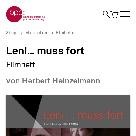
Direkt
Zur Startseite der bpb
zum
0
Artikel
Sho
Seiteninhalt
im
Naviga
Suche
springen
War
öffne
öffnen
öff
Pfadnavigation
Leni...
Brotkrümelnavigation
Shop
Materialien
Filmhefte
muss
fort
Leni... muss fort
|
bpb.de
Filmheft
von Herbert Heinzelmann
Produktvorschau