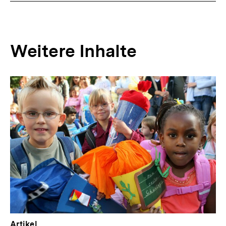
Weitere Inhalte
Inhaltskarousell
Inhaltskarussell
für
überspringen
weitere
Inhalte
Artikel