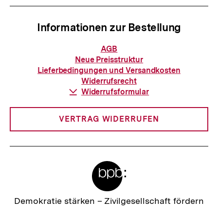
Informationen zur Bestellung
Informationen
AGB
zur
Neue Preisstruktur
Bestellung
Lieferbedingungen und Versandkosten
Widerrufsrecht
Download-
Widerrufsformular
Link:
VERTRAG WIDERRUFEN
Meta-
Links
Zur
Demokratie stärken –
Zivilgesellschaft fördern
Startseite