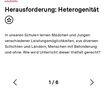
Herausforderung: Heterogenität
Inhalt
merken
In unseren Schulen lernen Mädchen und Jungen
verschiedener Leistungsmöglichkeiten, aus diversen
Schichten und Ländern, Menschen mit Behinderung
und ohne. Wie wird Unterricht dieser Vielfalt gerecht?
1
/
6
Vorherigen
Nächs
Karussellinhalt
von
Inhalt
Inhalt
anzeigen
anzei