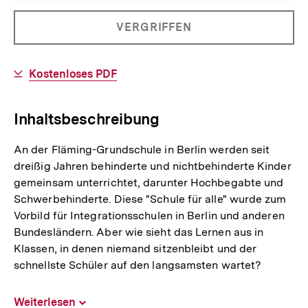
Allgemeine
PRODUKT
VERGRIFFEN
Informationen
NICHT
BESTELLBAR
Download-
Kostenloses PDF
Link:
Inhaltsbeschreibung
An der Fläming-Grundschule in Berlin werden seit
dreißig Jahren behinderte und nichtbehinderte Kinder
gemeinsam unterrichtet, darunter Hochbegabte und
Schwerbehinderte. Diese "Schule für alle" wurde zum
Vorbild für Integrationsschulen in Berlin und anderen
Bundesländern. Aber wie sieht das Lernen aus in
Klassen, in denen niemand sitzenbleibt und der
schnellste Schüler auf den langsamsten wartet?
Weiterlesen
Inhalt
aufklappen