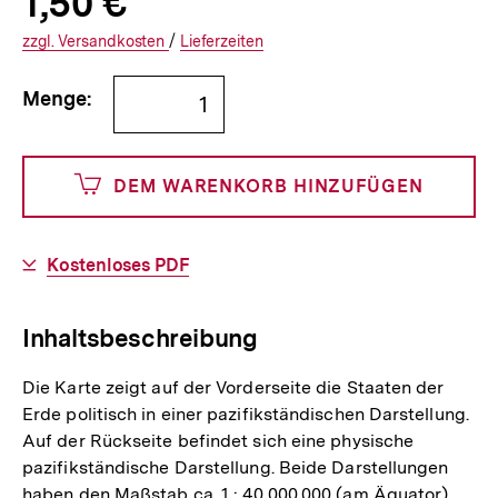
Produktpreis:
1,50 €
1
zuzüglich
Informationen
€
Versandkosten
Interner
Informationen
zzgl.
zuzüglichen
Versandkosten
/
Interner
Informationen
Lieferzeiten
Link:
zu
Link:
zu
Bestellmenge
und
den
den
Menge:
angeben
150
DEM WARENKORB HINZUFÜGEN
Cents
Download-
Kostenloses PDF
Link:
Inhaltsbeschreibung
Die Karte zeigt auf der Vorderseite die Staaten der
Erde politisch in einer pazifikständischen Darstellung.
Auf der Rückseite befindet sich eine physische
pazifikständische Darstellung. Beide Darstellungen
haben den Maßstab ca. 1 : 40.000.000 (am Äquator)