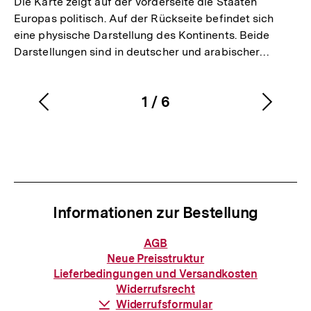
Die Karte zeigt auf der Vorderseite die Staaten
Europas politisch. Auf der Rückseite befindet sich
eine physische Darstellung des Kontinents. Beide
Darstellungen sind in deutscher und arabischer…
1
/
6
Vorherigen
Nächs
Karussellinhalt
von
Inhalt
Inhalt
anzeigen
anzei
Informationen zur Bestellung
Informationen
AGB
zur
Neue Preisstruktur
Bestellung
Lieferbedingungen und Versandkosten
Widerrufsrecht
Download-
Widerrufsformular