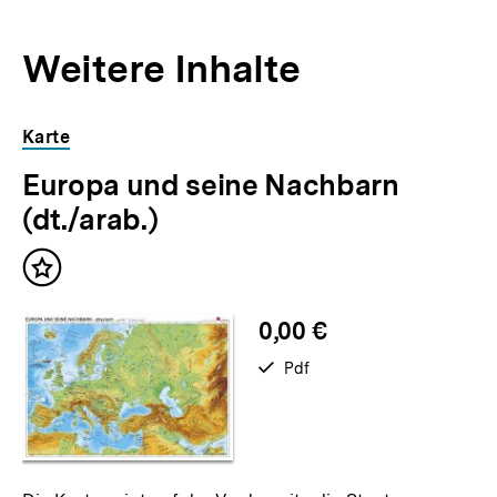
Weitere Inhalte
Inhaltskarousell
Inhaltskarussell
Karte
für
überspringen
Europa und seine Nachbarn
weitere
Inhalte
(dt./arab.)
Inhalt
merken
0,00 €
verfügbar
Pdf
als