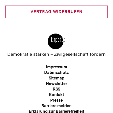
Link:
VERTRAG WIDERRUFEN
Meta-
Links
Zur
Demokratie stärken –
Zivilgesellschaft fördern
Startseite
der
Meta-
Impressum
bpb
Navigation
Datenschutz
Sitemap
Newsletter
RSS
Kontakt
Presse
Barriere melden
Erklärung zur Barrierefreiheit