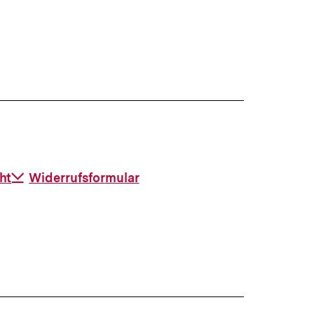
ht
Download-
Widerrufsformular
Link: