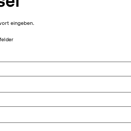
sel
wort eingeben.
felder