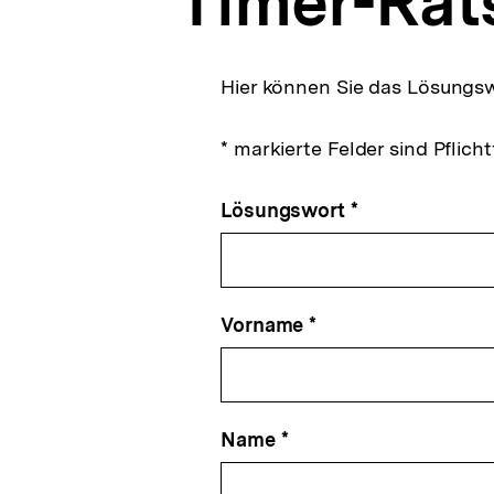
Timer-Rät
a
t
i
o
Hier können Sie das Lösungs
n
* markierte Felder sind Pflicht
Lösungswort *
Vorname *
Name *