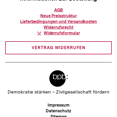
Informationen
AGB
zur
Neue Preisstruktur
Bestellung
Lieferbedingungen und Versandkosten
Widerrufsrecht
Download-
Widerrufsformular
Link:
VERTRAG WIDERRUFEN
Meta-
Links
Zur
Demokratie stärken –
Zivilgesellschaft fördern
Startseite
der
Meta-
Impressum
bpb
Navigation
Datenschutz
Sitemap