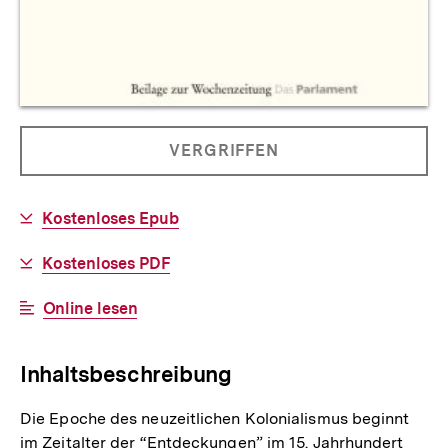
Allgemeine
PRODUKT
VERGRIFFEN
Informationen
NICHT
BESTELLBAR
Download-
Kostenloses Epub
Link:
Download-
Kostenloses PDF
Link:
Interner
Online lesen
Link:
Inhaltsbeschreibung
Die Epoche des neuzeitlichen Kolonialismus beginnt
im Zeitalter der “Entdeckungen” im 15. Jahrhundert