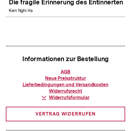
Die fragile Erinnerung des Entinnerten
Kien Nghi Ha
Informationen zur Bestellung
Informationen
AGB
zur
Neue Preisstruktur
Bestellung
Lieferbedingungen und Versandkosten
Widerrufsrecht
Download-
Widerrufsformular
Link:
VERTRAG WIDERRUFEN