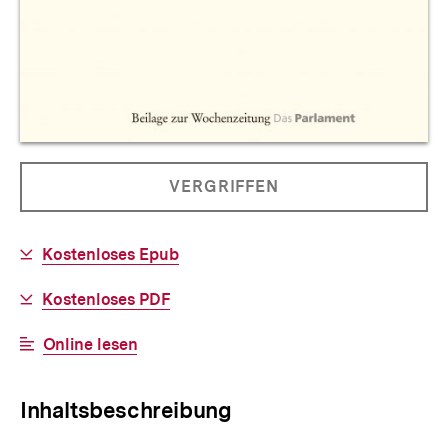
Allgemeine
PRODUKT
VERGRIFFEN
Informationen
NICHT
BESTELLBAR
Download-
Kostenloses Epub
Link:
Download-
Kostenloses PDF
Link:
Interner
Online lesen
Link:
Inhaltsbeschreibung