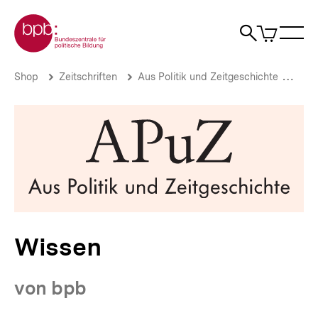
Direkt
Zur Startseite der bpb
zum
0
Artikel
Sho
Seiteninhalt
im
Naviga
Suche
springen
War
öffne
öffnen
öff
Pfadnavigation
Wissen
Brotkrümelnavigation
Shop
Zeitschriften
Aus Politik und Zeitgeschichte
Aus 
|
bpb.de
Wissen
von bpb