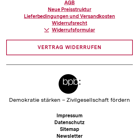
Informationen
AGB
zur
Neue Preisstruktur
Bestellung
Lieferbedingungen und Versandkosten
Widerrufsrecht
Download-
Widerrufsformular
Link:
VERTRAG WIDERRUFEN
Meta-
Links
Zur
Demokratie stärken –
Zivilgesellschaft fördern
Startseite
der
Meta-
Impressum
bpb
Navigation
Datenschutz
Sitemap
Newsletter