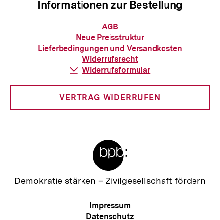
Informationen zur Bestellung
Informationen
AGB
zur
Neue Preisstruktur
Bestellung
Lieferbedingungen und Versandkosten
Widerrufsrecht
Download-
Widerrufsformular
Link:
VERTRAG WIDERRUFEN
Meta-
Links
Zur
Demokratie stärken –
Zivilgesellschaft fördern
Startseite
der
Meta-
Impressum
bpb
Navigation
Datenschutz