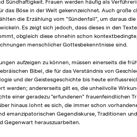
d Sündhaftigkeit. Frauen werden häufig als Verführer
ür das Böse in der Welt gekennzeichnet. Auch große ch
wählten die Erzählung vom "Sündenfall", um daraus die
ickeln. Es zeigt sich jedoch, dass dieses in den Texte
ommt, obgleich diese ohnehin schon kontextbedingte, 
ichnungen menschlicher Gottesbekenntnisse sind.
ngen aufzeigen zu können, müssen einerseits die frü
bräischen Bibel, die für das Verständnis von Geschlec
logie und der Geistesgeschichte bis heute einflussreic
ert werden; andererseits gilt es, die unheilvolle Wirku
hte einer geradezu "erfundenen" frauenfeindlichen Tr
ber hinaus lohnt es sich, die immer schon vorhanden
d emanzipatorischen Gegendiskurse, Traditionen und 
d Gegenwart herauszuarbeiten.