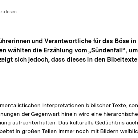
m Autor)
en
 zu lesen
ührerinnen und Verantwortliche für das Böse in
nien wählten die Erzählung vom „Sündenfall“, um
zeigt sich jedoch, dass dieses in den Bibeltext
mentalistischen Interpretationen biblischer Texte, son
nungen der Gegenwart hinein wird eine hierarchisch
ung aufrechterhalten: Das kulturelle Gedächtnis auc
beitet in großen Teilen immer noch mit Bildern weibli