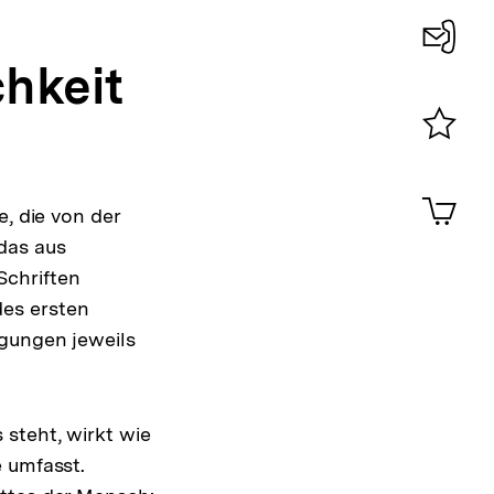
hkeit
Konta
0
Merklist
ansehen
0
Artik
im
e, die von der
Shop-
das aus
Warenko
Schriften
ansehen
des ersten
ngungen jeweils
steht, wirkt wie
e umfasst.