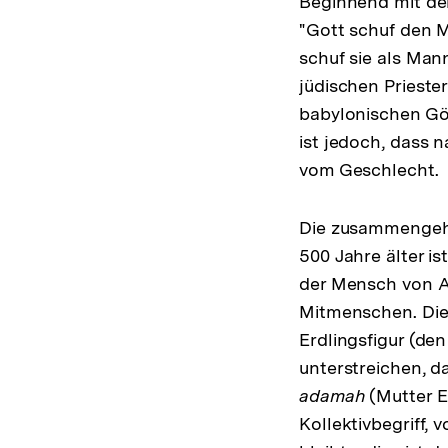
Beginnend mit der
"Gott schuf den M
schuf sie als Man
jüdischen Priest
babylonischen Gö
ist jedoch, dass 
vom Geschlecht.
Die zusammengehö
500 Jahre älter is
der Mensch von A
Mitmenschen. Die 
Erdlingsfigur (d
unterstreichen, d
adamah
(Mutter E
Kollektivbegriff,