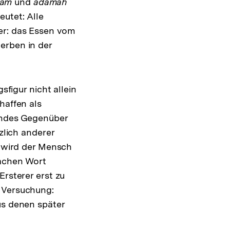
am
und
adamah
utet: Alle
er: das Essen vom
erben in der
sfigur nicht allein
chaffen als
sendes Gegenüber
zlich anderer
r wird der Mensch
fachen Wort
Ersterer erst zu
r Versuchung:
us denen später