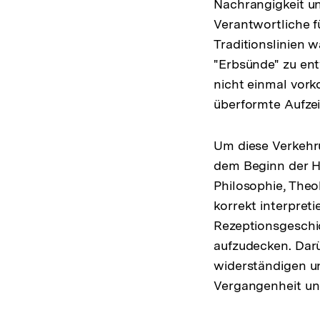
Nachrangigkeit un
Verantwortliche f
Traditionslinien 
"Erbsünde" zu entw
nicht einmal vork
überformte Aufze
Um diese Verkehru
dem Beginn der He
Philosophie, Theo
korrekt interpreti
Rezeptionsgeschic
aufzudecken. Darü
widerständigen un
Vergangenheit un