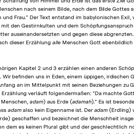
 Schaffung von Himmel und Erde ist das erste Ziel G
enschen nach seinem Bilde, nach dem Bilde Gottes sc
n und Frau." Der Text entstand im babylonischen Exil, 
er mit den Gestirnkulten und dem Schöpfungsanspruch
tter auseinandersetzten und gegen diese abgrenzten.
nach dieser Erzählung
alle
Menschen Gott ebenbildlich 
rigen Kapitel 2 und 3 erzählen einen anderen Schöp
t. Wir befinden uns in Eden, einem üppigen, irdischen G
nfang an im Mittelpunkt mit seinen Beziehungen zu 
Erzählung verläuft folgendermaßen: "Da machte Gott 
en Menschen,
adam
) aus Erde (
adamah
)." Es ist besond
ass
adam
also kein Eigenname ist. Der
adam
(Erdling) 
rde) geschaffen und bezeichnet die Menschheit insges
 von dem es keinen Plural gibt und der geschlechtlich