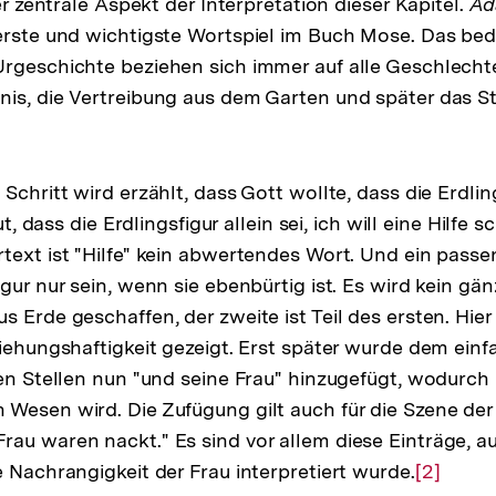
der zentrale Aspekt der Interpretation dieser Kapitel.
Ad
erste und wichtigste Wortspiel im Buch Mose. Das bede
rgeschichte beziehen sich immer auf alle Geschlecht
is, die Vertreibung aus dem Garten und später das St
Schritt wird erzählt, dass Gott wollte, dass die Erdling
ut, dass die Erdlingsfigur allein sei, ich will eine Hilfe s
text ist "Hilfe" kein abwertendes Wort. Und ein pas
gur nur sein, wenn sie ebenbürtig ist. Es wird kein gän
s Erde geschaffen, der zweite ist Teil des ersten. Hie
ziehungshaftigkeit gezeigt. Erst später wurde dem ein
gen Stellen nun "und seine Frau" hinzugefügt, wodurch 
Wesen wird. Die Zufügung gilt auch für die Szene de
rau waren nackt." Es sind vor allem diese Einträge, a
e Nachrangigkeit der Frau interpretiert wurde.
Zur
[2]