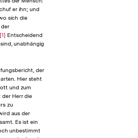
ottes der Mensch:
huf er ihn; und
wo sich die
 der
Zur
[1]
Entscheidend
sind, unabhängig
Auflösung
der
Fußnote
fungsbericht, der
arten. Hier steht
Gott und zum
der Herr die
ers zu
wird aus der
amt. Es ist ein
 noch unbestimmt