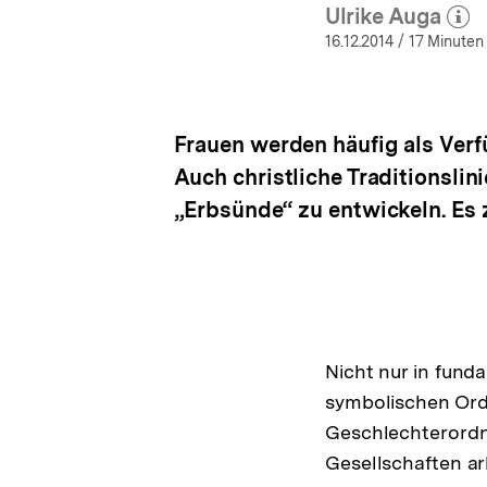
Ulrike Auga
(Mehr zu
öffn
16.12.2014
/ 17 Minuten
Frauen werden häufig als Verf
Auch christliche Traditionsli
„Erbsünde“ zu entwickeln. Es 
Nicht nur in funda
symbolischen Ord
Geschlechterordn
Gesellschaften ar