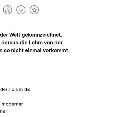
Artikel
Teilen
Inhalt
drucken
Optionen
merken
anzeigen
 der Welt gekennzeichnet.
 daraus die Lehre von der
en so nicht einmal vorkommt.
dern bis in die
e
h moderner
cher