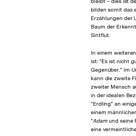
bleibt – dies ist 
bilden somit das 
Erzählungen der U
Baum der Erkenntn
Sintflut.
In einem weiteren 
ist: "Es ist nicht g
Gegenüber." Im Ur
kann die zweite Fi
zweiter Mensch au
in der idealen Be
"Erdling" an eini
einem männlichen 
"
Adam
und seine F
eine vermeintlich