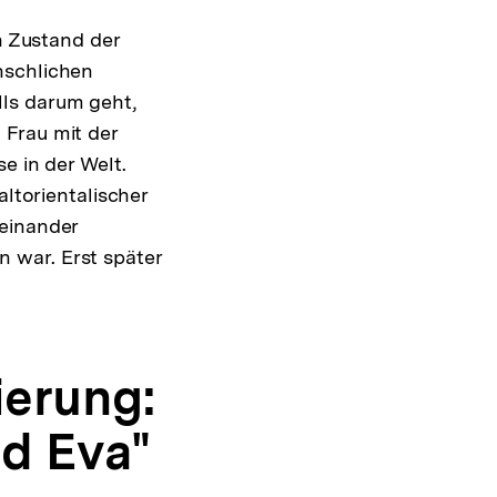
ng
n Zustand der
nschlichen
ls darum geht,
 Frau mit der
e in der Welt.
altorientalischer
teinander
 war. Erst später
ierung:
d Eva"