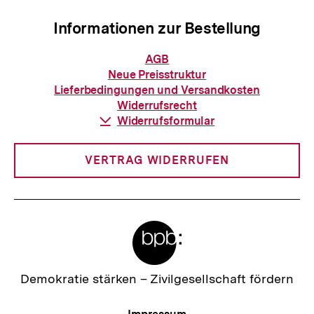
Informationen zur Bestellung
Informationen
AGB
zur
Neue Preisstruktur
Bestellung
Lieferbedingungen und Versandkosten
Widerrufsrecht
Download-
Widerrufsformular
Link:
VERTRAG WIDERRUFEN
Meta-
Links
Zur
Demokratie stärken –
Zivilgesellschaft fördern
Startseite
der
Meta-