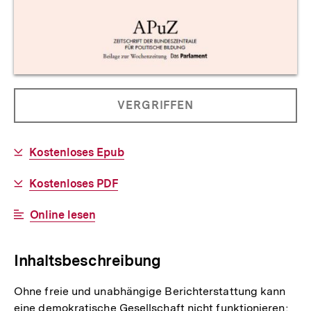
Allgemeine
PRODUKT
VERGRIFFEN
Informationen
NICHT
BESTELLBAR
Download-
Kostenloses Epub
Link:
Download-
Kostenloses PDF
Link:
Interner
Online lesen
Link:
Inhaltsbeschreibung
Ohne freie und unabhängige Berichterstattung kann
eine demokratische Gesellschaft nicht funktionieren;