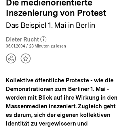
Die medienorientierte
Inszenierung von Protest
Das Beispiel 1. Mai in Berlin
Dieter Rucht
(Mehr zum Autor)
öffnen
05.01.2004
/ 23 Minuten zu lesen
Teilen
Inhalt
Optionen
merken
anzeigen
Kollektive öffentliche Proteste - wie die
Demonstrationen zum Berliner 1. Mai -
werden mit Blick auf ihre Wirkung in den
Massenmedien inszeniert. Zugleich geht
es darum, sich der eigenen kollektiven
Identität zu vergewissern und