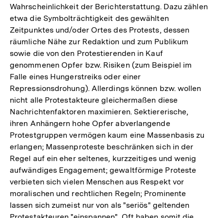
Wahrscheinlichkeit der Berichterstattung. Dazu zählen
de
etwa die Symbolträchtigkeit des gewählten
Fu
Zeitpunktes und/oder Ortes des Protests, dessen
räumliche Nähe zur Redaktion und zum Publikum
sowie die von den Protestierenden in Kauf
genommenen Opfer bzw. Risiken (zum Beispiel im
Falle eines Hungerstreiks oder einer
Repressionsdrohung). Allerdings können bzw. wollen
nicht alle Protestakteure gleichermaßen diese
Nachrichtenfaktoren maximieren. Sektiererische,
ihren Anhängern hohe Opfer abverlangende
Protestgruppen vermögen kaum eine Massenbasis zu
erlangen; Massenproteste beschränken sich in der
Regel auf ein eher seltenes, kurzzeitiges und wenig
aufwändiges Engagement; gewaltförmige Proteste
verbieten sich vielen Menschen aus Respekt vor
moralischen und rechtlichen Regeln; Prominente
lassen sich zumeist nur von als "seriös" geltenden
Protestakteuren "einspannen". Oft haben somit die