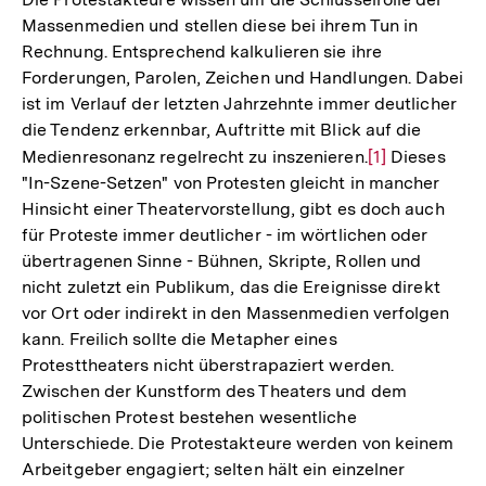
Massenmedien und stellen diese bei ihrem Tun in
Rechnung. Entsprechend kalkulieren sie ihre
Forderungen, Parolen, Zeichen und Handlungen. Dabei
ist im Verlauf der letzten Jahrzehnte immer deutlicher
die Tendenz erkennbar, Auftritte mit Blick auf die
Medienresonanz regelrecht zu inszenieren.
Zur
[1]
Dieses
"In-Szene-Setzen" von Protesten gleicht in mancher
Auflösung
Hinsicht einer Theatervorstellung, gibt es doch auch
der
für Proteste immer deutlicher - im wörtlichen oder
Fußnote
übertragenen Sinne - Bühnen, Skripte, Rollen und
nicht zuletzt ein Publikum, das die Ereignisse direkt
vor Ort oder indirekt in den Massenmedien verfolgen
kann. Freilich sollte die Metapher eines
Protesttheaters nicht überstrapaziert werden.
Zwischen der Kunstform des Theaters und dem
politischen Protest bestehen wesentliche
Unterschiede. Die Protestakteure werden von keinem
Arbeitgeber engagiert; selten hält ein einzelner