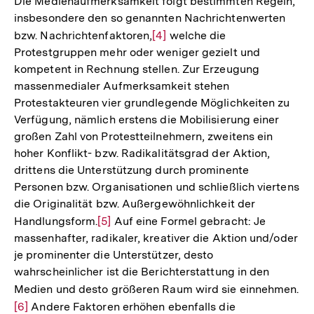
Die Medienaufmerksamkeit folgt bestimmten Regeln,
insbesondere den so genannten Nachrichtenwerten
bzw. Nachrichtenfaktoren,
Zur
[4]
welche die
Protestgruppen mehr oder weniger gezielt und
Auflösung
kompetent in Rechnung stellen. Zur Erzeugung
der
massenmedialer Aufmerksamkeit stehen
Fußnote
Protestakteuren vier grundlegende Möglichkeiten zu
Verfügung, nämlich erstens die Mobilisierung einer
großen Zahl von Protestteilnehmern, zweitens ein
hoher Konflikt- bzw. Radikalitätsgrad der Aktion,
drittens die Unterstützung durch prominente
Personen bzw. Organisationen und schließlich viertens
die Originalität bzw. Außergewöhnlichkeit der
Handlungsform.
Zur
[5]
Auf eine Formel gebracht: Je
massenhafter, radikaler, kreativer die Aktion und/oder
Auflösung
je prominenter die Unterstützer, desto
der
wahrscheinlicher ist die Berichterstattung in den
Fußnote
Medien und desto größeren Raum wird sie einnehmen.
Zu
[6]
Andere Faktoren erhöhen ebenfalls die
Au