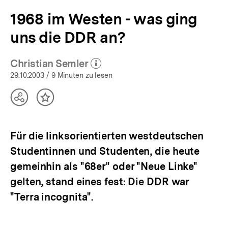
bpb.de
1968 im Westen - was ging
uns die DDR an?
Christian Semler
(Mehr zum Autor)
öffnen
29.10.2003
/ 9 Minuten zu lesen
Teilen
Inhalt
Optionen
merken
anzeigen
Für die linksorientierten westdeutschen
Studentinnen und Studenten, die heute
gemeinhin als "68er" oder "Neue Linke"
gelten, stand eines fest: Die DDR war
"Terra incognita".