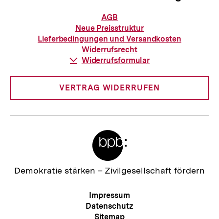
Informationen
AGB
zur
Neue Preisstruktur
Bestellung
Lieferbedingungen und Versandkosten
Widerrufsrecht
Download-
Widerrufsformular
Link:
VERTRAG WIDERRUFEN
Meta-
Links
Zur
Demokratie stärken –
Zivilgesellschaft fördern
Startseite
der
Meta-
Impressum
bpb
Navigation
Datenschutz
Sitemap