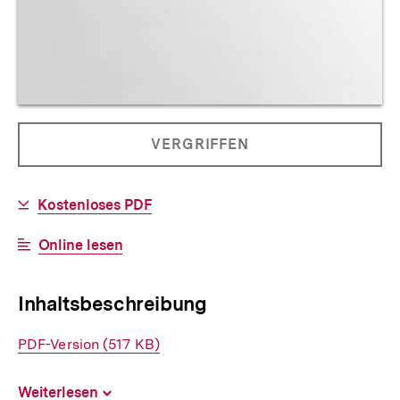
Allgemeine
PRODUKT
VERGRIFFEN
Informationen
NICHT
BESTELLBAR
Download-
Kostenloses PDF
Link:
Interner
Online lesen
Link:
Inhaltsbeschreibung
Interner
PDF-Version (517 KB)
Link:
Weiterlesen
Inhalt
aufklappen