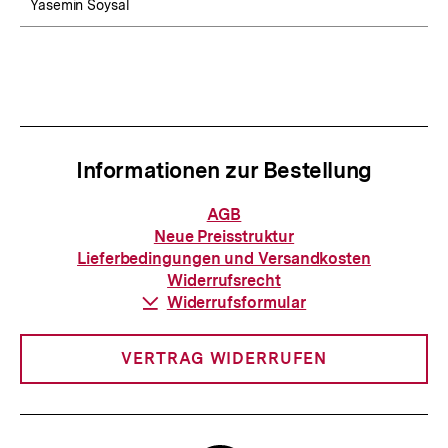
Yasemin Soysal
Informationen zur Bestellung
Informationen
AGB
zur
Neue Preisstruktur
Bestellung
Lieferbedingungen und Versandkosten
Widerrufsrecht
Download-
Widerrufsformular
Link:
VERTRAG WIDERRUFEN