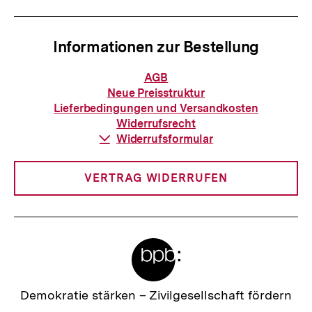
Informationen zur Bestellung
Informationen
AGB
zur
Neue Preisstruktur
Bestellung
Lieferbedingungen und Versandkosten
Widerrufsrecht
Download-
Widerrufsformular
Link:
VERTRAG WIDERRUFEN
Meta-
Links
Zur
Demokratie stärken –
Zivilgesellschaft fördern
Startseite