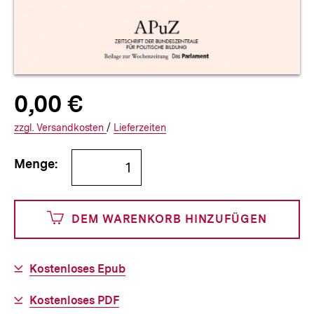
Allgemeine
Produktpreis:
0,00 €
0
zuzüglich
Informationen
€
Versandkosten
Interner
Informationen
zzgl.
zuzüglichen
Versandkosten
/
Interner
Informationen
Lieferzeiten
Link:
zu
Link:
zu
Bestellmenge
und
den
den
Menge:
angeben
0
DEM WARENKORB HINZUFÜGEN
Cents
Download-
Kostenloses Epub
Link:
Download-
Kostenloses PDF