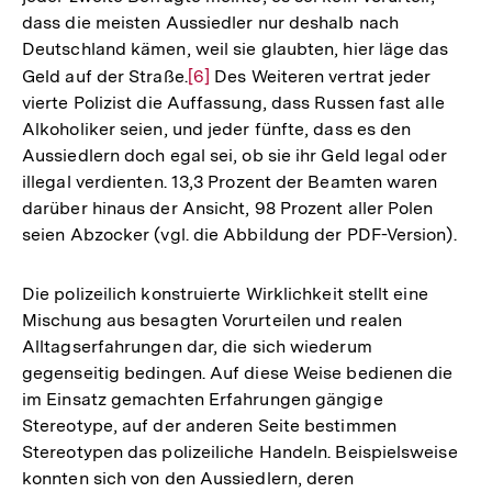
dass die meisten Aussiedler nur deshalb nach
Deutschland kämen, weil sie glaubten, hier läge das
Geld auf der Straße.
Zur
[6]
Des Weiteren vertrat jeder
vierte Polizist die Auffassung, dass Russen fast alle
Auflösung
Alkoholiker seien, und jeder fünfte, dass es den
der
Aussiedlern doch egal sei, ob sie ihr Geld legal oder
Fußnote
illegal verdienten. 13,3 Prozent der Beamten waren
darüber hinaus der Ansicht, 98 Prozent aller Polen
seien Abzocker (vgl. die Abbildung der PDF-Version).
Die polizeilich konstruierte Wirklichkeit stellt eine
Mischung aus besagten Vorurteilen und realen
Alltagserfahrungen dar, die sich wiederum
gegenseitig bedingen. Auf diese Weise bedienen die
im Einsatz gemachten Erfahrungen gängige
Stereotype, auf der anderen Seite bestimmen
Stereotypen das polizeiliche Handeln. Beispielsweise
konnten sich von den Aussiedlern, deren