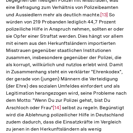
begegnen der hiesigen Polizei mit Misstrauen, was
eine Befragung zum Verhältnis von Polizeibeamten
und Aussiedlern mehr als deutlich machte.
Zur
[13]
So
würden von 219 Probanden lediglich 44,7 Prozent
Auflösung
polizeiliche Hilfe in Anspruch nehmen, sollten er oder
der
sie Opfer einer Straftat werden. Dies hängt vor allem
Fußnote
mit einem aus den Herkunftsländern importierten
Misstrauen gegenüber staatlichen Institutionen
zusammen, insbesondere gegenüber der Polizei, die
als korrupt, willkürlich und nutzlos erlebt wird. Damit
in Zusammenhang steht ein verklärter "Ehrenkodex",
der gerade von (jungen) Männern die Verteidigung
(der Ehre) des sozialen Umfeldes einfordert und als
Legitimation herangezogen wird, seine Probleme nach
dem Motto: "Wenn Du zur Polizei gehst, bist Du
Arschloch oder Frau"
Zur
[14]
selbst zu regeln. Begünstigt
wird die Ablehnung polizeilicher Hilfe in Deutschland
Auflösung
zudem dadurch, dass die Einsatzkräfte im Vergleich
der
zu jenen in den Herkunftsländern als wenig
Fußnote