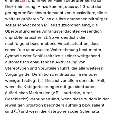
einfließt.
Zur
[8]
Und in vielen Fällen bedeutet Selektion
Diskriminierung. Hinzu kommt, dass auf Grund der
Auflösung
geringeren Beschwerdemacht von Aussiedlern, die zu
der
weitaus größeren Teilen als ihre deutschen Mitbürger
Fußnote
sozial schwächeren Milieus zuzuordnen sind, die
Überprüfung eines Anfangsverdachtes wesentlich
unproblematischer ist. So verdeutlicht die
nachfolgend beschriebene Einsatzsituation, dass
schon "die unbewusste Wahrnehmung bestimmter
Symbole oder Schlüsselreize zu einer weitgehend
automatisch ablaufenden Aktivierung von
Stereotypen und Vorurteilen führt, die alle weiteren
Vorgänge der Definition der Situation mehr oder
weniger festlegt (...). Dies ist vor allem dann der Fall,
wenn die Kategorisierungen mit gut sichtbaren
äußerlichen Merkmalen (z.B. Hautfarbe, Alter,
Geschlecht) verbunden sind, wenn diese zudem in der
jeweiligen Situation besonders auffällig bzw. salient
sind (...) und wenn die Kategorien oder Schemata