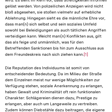
wird. Es sieht im Kern vor, dass Streitigkeiten informell
gelöst werden. Von polizeilichen Anzeigen wird nicht
bloß abgesehen, sie stoßen vielmehr auf erhebliche
Ablehnung. Hingegen sieht es die männliche Ehre vor,
dass man(n) sich selbst und sein soziales Umfeld
sowohl bei Beleidigungen als auch tätlichen Angriffen
verteidigen kann. Weicht man(n) Konflikten aus, gilt
das als feige und unmännlich, was für den
Betreffenden Sanktionen bis hin zum Ausschluss aus
dem Freundeskreis nach sich ziehen kann.
Zur
[1]
Auflösung
der
Die Reputation des Individuums ist somit von
Fußnote
entscheidender Bedeutung. Da im Milieu der Straße
dem Einzelnen meist nur wenige Möglichkeiten zur
Verfügung stehen, soziale Anerkennung zu erlangen,
haben Gewalt und Kriminalität oft rein funktionalen
Charakter: Schlägereien dienen dazu, Prestige zu
erlangen, aber auch um Langeweile zu vertreiben.
Zudem können Diebstähle dazu beitragen, die eigene