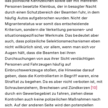
das polnische Kennzeichen sowie der mit mehreren
Personen besetzte Kleinbus, der in besagter Nacht
durch einen Schutzbereich der Beamten fuhr, in dem
häufig Autos aufgebrochen wurden. Nicht der
Migrantenstatus war somit das entscheidende
Kriterium, sondern die Verkettung personen- und
situationsspezifischer Merkmale. Das bedeutet aber
auch, dass polizeiliche Selektionsmechanismen eben
nicht willkürlich sind, vor allem, wenn man sich vor
Augen hält, dass die Beamten bei ihren
Durchsuchungen von aus ihrer Sicht verdächtigen
Personen und Fahrzeugen häufig auf
Einbruchswerkzeuge stoßen, die Hinweise darauf
geben, dass die Kontrollierten in Begriff waren, eine
Straftat zu begehen. Da es aber nicht verboten ist, mit
Schraubenziehern, Brecheisen und Zündkerzen
Zur
[10]
durch ein Gewerbegebiet zu fahren, ziehen diese
Auflösun
Kontrollen auch keine polizeilichen Maßnahmen nach
der
sich. Auf der anderen Seite wird den potenziellen
Fußnote