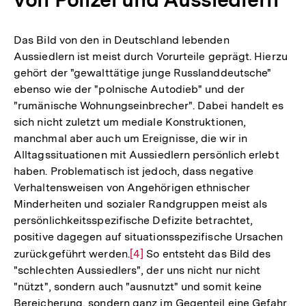
Das Bild von den in Deutschland lebenden
Aussiedlern ist meist durch Vorurteile geprägt. Hierzu
gehört der "gewalttätige junge Russlanddeutsche"
ebenso wie der "polnische Autodieb" und der
"rumänische Wohnungseinbrecher". Dabei handelt es
sich nicht zuletzt um mediale Konstruktionen,
manchmal aber auch um Ereignisse, die wir in
Alltagssituationen mit Aussiedlern persönlich erlebt
haben. Problematisch ist jedoch, dass negative
Verhaltensweisen von Angehörigen ethnischer
Minderheiten und sozialer Randgruppen meist als
persönlichkeitsspezifische Defizite betrachtet,
positive dagegen auf situationsspezifische Ursachen
zurückgeführt werden.
Zur
[4]
So entsteht das Bild des
"schlechten Aussiedlers", der uns nicht nur nicht
Auflösung
"nützt", sondern auch "ausnutzt" und somit keine
der
Bereicherung, sondern ganz im Gegenteil eine Gefahr
Fußnote