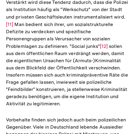
Verstärkt wird diese Tendenz dadurch, dass die Polizei
als Institution häufig als "Werkschutz" von der Stadt
und privaten Geschäftsleuten instrumentalisiert wird.
Zur
[11]
Man bedient sich ihrer, um sozialstrukturelle
Auf
Defizite zu verdecken und spezifische
der
Personengruppen als Verursacher von sozialen
Fuß
Problemlagen zu definieren. "Social junks"
Zur
[12]
sollen
aus dem öffentlichen Raum verdrängt werden, damit
Auflösung
die eigentlichen Ursachen für (Armuts-)Kriminalität
der
aus dem Blickfeld der Öffentlichkeit verschwinden.
Fußnote
Insofern müssen sich auch kriminalpräventive Räte die
Frage gefallen lassen, inwieweit sie polizeiliche
"Feindbilder" konstruieren, ja stellenweise Kriminalität
geradezu benötigen, um die eigene Institution und
Aktivität zu legitimieren.
Vorbehalte finden sich jedoch auch beim polizeilichen
Gegenüber. Viele in Deutschland lebende Aussiedler