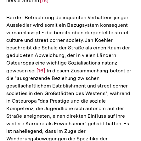
hervorzurufen.
Zur
[15]
Auflösung
der
Bei der Betrachtung delinquenten Verhaltens junger
Fußnote
Aussiedler wird somit ein Bezugsystem konsequent
vernachlässigt - die bereits oben dargestellte street
culture und street corner society. Jan Koehler
beschreibt die Schule der Straße als einen Raum der
geduldeten Abweichung, der in vielen Ländern
Osteuropas eine wichtige Sozialisationsinstanz
gewesen sei.
Zur
[16]
In diesem Zusammenhang betont er
die "ausgrenzende Beziehung zwischen
Auflösung
gesellschaftlichem Establishment und street corner
der
societies in den Großstädten des Westens", während
Fußnote
in Osteuropa "das Prestige und die soziale
Kompetenz, die Jugendliche sich autonom auf der
Straße aneigneten, einen direkten Einfluss auf ihre
weitere Karriere als Erwachsener" gehabt hätten. Es
ist naheliegend, dass im Zuge der
Wanderungsbewegungen die Spezifika der