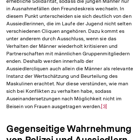
erhebliche Solidarität, sodass die jungen Männer nur
in Ausnahmefällen den Freundeskreis wechseln. In
diesem Punkt unterscheiden sie sich deutlich von den
Aussiedlerinnen, die im Laufe der Jugend nicht selten
verschiedenen Cliquen angehören. Dazu kommt es
unter anderem durch Ausschluss, wenn sie das
Verhalten der Männer wiederholt kritisieren und
Partnerschaften mit männlichen Gruppenmitgliedern
enden. Deshalb werden innerhalb der
Aussiedlercliquen auch allein die Männer als relevante
Instanz der Wertschätzung und Beurteilung des
Maskulinen erachtet. Nur diese verstünden, wie man
sich bei Konflikten zu verhalten habe, sodass
Auseinandersetzungen nach Möglichkeit nicht im
Beisein von Frauen ausgetragen werden.
Zur
[3]
Auflösung
der
Gegenseitige Wahrnehmung
Fußnote
von Polizei und Aussiedlern