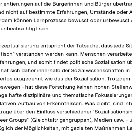
rientierungen auf die Bürgerinnen und Bürger übertr
ind nicht auf bestimmte Erfahrungen, Umstände oder 
rdem können Lernprozesse bewusst oder unbewusst s
 unbeabsichtigt sein.
nzeptualisierung entspricht der Tatsache, dass jede Si
litisch" verstanden werden kann. Menschen verarbeit
ahrungen, und somit findet politische Sozialisation ü
 hat sich daher innerhalb der Sozialwissenschaften in
erlos ausgedehnt wie das der Sozialisation. Trotzdem 
eswegen - hat diese Forschung keinen hohen Stellenw
gelhafte disziplinäre und thematische Fokussierungen
ativen Aufbau von Erkenntnissen. Was bleibt, sind int
träge über den Einfluss verschiedener "Sozialisationsi
"Peer Groups" (Gleichtaltrigengruppen), Medien usw. -
glich der Möglichkeiten, mit gezielten Maßnahmen L