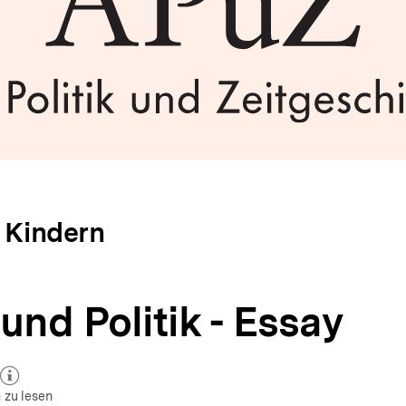
n Kindern
und Politik - Essay
zum Autor)
öffnen
 zu lesen