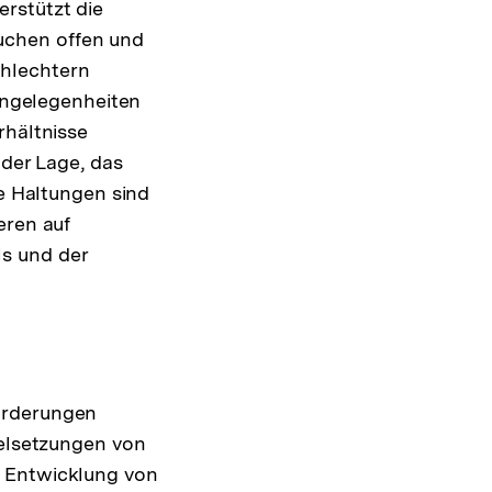
rstützt die
uchen offen und
chlechtern
 Angelegenheiten
rhältnisse
 der Lage, das
ne Haltungen sind
eren auf
s und der
orderungen
ielsetzungen von
d Entwicklung von