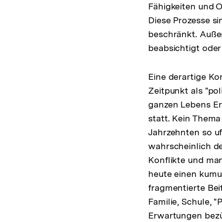
Fähigkeiten und O
Diese Prozesse s
beschränkt. Auße
beabsichtigt oder
Eine derartige Ko
Zeitpunkt als "po
ganzen Lebens Erf
statt. Kein Thema
Jahrzehnten so uf
wahrscheinlich d
Konflikte und man
heute einen kumul
fragmentierte Bei
Familie, Schule, 
Erwartungen bezü