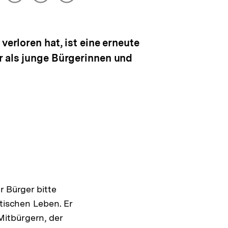
drucken
Optionen
merken
anzeigen
verloren hat, ist eine erneute
r als junge Bürgerinnen und
r Bürger bitte
itischen Leben. Er
itbürgern, der