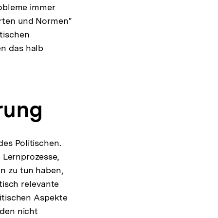
Probleme immer
erten und Normen"
tischen
en das halb
rung
es Politischen.
e Lernprozesse,
n zu tun haben,
tisch relevante
litischen Aspekte
rden nicht