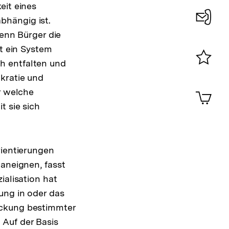
eit eines
bhängig ist.
Konta
wenn Bürger die
st ein System
0
h entfalten und
Merklist
kratie und
ansehen
0
r welche
Artik
im
t sie sich
Shop-
Warenko
ansehen
rientierungen
 aneignen, fasst
ialisation hat
ung in oder das
ückung bestimmter
 Auf der Basis