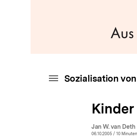
Kindern
a
|
t
bpb.de
i
o
n
Sozialisation vo
INHALTSNAVIGATION
ÖFFNEN
Kinder 
Jan W. van Deth
(Mehr 
06.10.2005
/ 10 Minuten