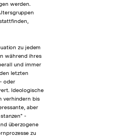
agen werden.
Altersgruppen
tattfinden,
tuation zu jedem
en während ihres
berall und immer
 den letzten
- oder
ert. Ideologische
 verhindern bis
eressante, aber
nstanzen" -
 und überzogene
ernprozesse zu