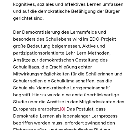
kognitives, soziales und affektives Lernen umfassen
und auf die demokratische Befähigung der Bürger
gerichtet sind.
Der Demokratisierung des Lernumfelds und
besonders des Schullebens wird im EDC-Projekt
große Bedeutung beigemessen. Aktive und
partizipationsorientierte Lehr-Lern-Methoden,
Ansätze zur demokratischen Gestaltung des
Schulalltags, die Erschließung echter
Mitwirkungsmöglichkeiten für die Schülerinnen und
Schüler sollen ein Schulklima schaffen, das die
Schule als "demokratische Lerngemeinschaft"
begreift. Hierzu wurde eine erste überblicksartige
Studie über die Ansätze in den Mitgliedsstaaten des
Europarats erarbeitet.
Zur
[8]
Das Postulat, dass
Demokratie-Lernen als lebenslanger Lernprozess
Auflösung
begriffen werden muss, erfordert zwingend den
der
Einbezug außer- und nachschulischer Bildung