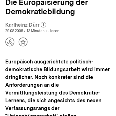
Die Europäisierung der
Demokratiebildung
Karlheinz Dürr
(Mehr zum Autor)
öffnen
29.08.2005
/ 13 Minuten zu lesen
Teilen
Inhalt
Optionen
merken
anzeigen
Europäisch ausgerichtete politisch-
demokratische Bildungsarbeit wird immer
dringlicher. Noch konkreter sind die
Anforderungen an die
Vermittlungsleistung des Demokratie-
Lernens, die sich angesichts des neuen
Verfassungsrangs der
"Unionsbürgerschaft" stellen.