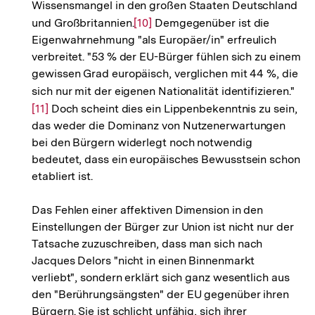
Wissensmangel in den großen Staaten Deutschland
und Großbritannien.
Zur
[10]
Demgegenüber ist die
Eigenwahrnehmung "als Europäer/in" erfreulich
Auflösung
verbreitet. "53 % der EU-Bürger fühlen sich zu einem
der
gewissen Grad europäisch, verglichen mit 44 %, die
Fußnote
sich nur mit der eigenen Nationalität identifizieren."
Zur
[11]
Doch scheint dies ein Lippenbekenntnis zu sein,
Auf
das weder die Dominanz von Nutzenerwartungen
der
bei den Bürgern widerlegt noch notwendig
Fuß
bedeutet, dass ein europäisches Bewusstsein schon
etabliert ist.
Das Fehlen einer affektiven Dimension in den
Einstellungen der Bürger zur Union ist nicht nur der
Tatsache zuzuschreiben, dass man sich nach
Jacques Delors "nicht in einen Binnenmarkt
verliebt", sondern erklärt sich ganz wesentlich aus
den "Berührungsängsten" der EU gegenüber ihren
Bürgern. Sie ist schlicht unfähig, sich ihrer