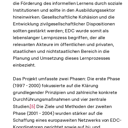
die Förderung des informellen Lernens durch soziale
Institutionen und sollte in den Ausbildungssektor
hineinwirken. Gesellschaftliche Kohäsion und die
Entwicklung zivilgesellschaftlicher Dispositionen
sollten gestärkt werden; EDC wurde somit als
lebenslanger Lernprozess begriffen, der alle
relevanten Akteure im öffentlichen und privaten,
staatlichen und nichtstaatlichen Bereich in die
Planung und Umsetzung dieses Lernprozesses
einbezieht.
Das Projekt umfasste zwei Phasen: Die erste Phase
(1997 - 2000) fokussierte auf die Klärung
grundlegender Prinzipien und zahlreiche konkrete
Durchführungsmaßnahmen und vier zentrale
Studien.
Zur
[5]
Die Ziele und Methoden der zweiten
Phase (2001 - 2004) wurden stärker auf die
Auflösung
Schaffung eines europaweiten Netzwerks von EDC-
der
Koordinatoren gerichtet sowie auf bi- und
Fußnote