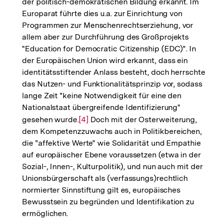
der politisch-demokratischen Bildung erkannt. Im
Europarat führte dies u.a. zur Einrichtung von
Programmen zur Menschenrechtserziehung, vor
allem aber zur Durchführung des Großprojekts
"Education for Democratic Citizenship (EDC)". In
der Europäischen Union wird erkannt, dass ein
identitätsstiftender Anlass besteht, doch herrschte
das Nutzen- und Funktionalitätsprinzip vor, sodass
lange Zeit "keine Notwendigkeit für eine den
Nationalstaat übergreifende Identifizierung"
gesehen wurde.
Zur
[4]
Doch mit der Osterweiterung,
dem Kompetenzzuwachs auch in Politikbereichen,
Auflösung
die "affektive Werte" wie Solidarität und Empathie
der
auf europäischer Ebene voraussetzen (etwa in der
Fußnote
Sozial-, Innen-, Kulturpolitik), und nun auch mit der
Unionsbürgerschaft als (verfassungs)rechtlich
normierter Sinnstiftung gilt es, europäisches
Bewusstsein zu begründen und Identifikation zu
ermöglichen.