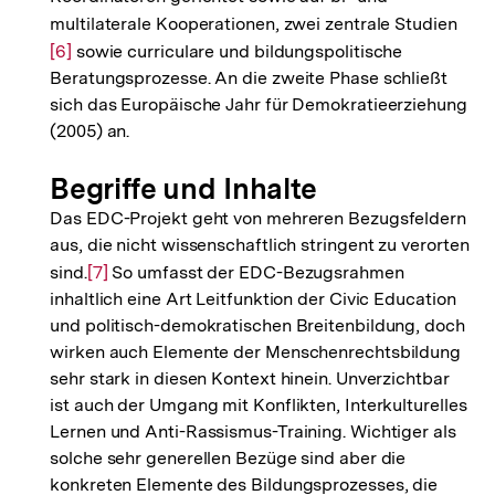
multilaterale Kooperationen, zwei zentrale Studien
Zur
[6]
sowie curriculare und bildungspolitische
Aufl
Beratungsprozesse. An die zweite Phase schließt
der
sich das Europäische Jahr für Demokratieerziehung
Fuß
(2005) an.
Begriffe und Inhalte
Das EDC-Projekt geht von mehreren Bezugsfeldern
aus, die nicht wissenschaftlich stringent zu verorten
sind.
Zur
[7]
So umfasst der EDC-Bezugsrahmen
inhaltlich eine Art Leitfunktion der Civic Education
Auflösung
und politisch-demokratischen Breitenbildung, doch
der
wirken auch Elemente der Menschenrechtsbildung
Fußnote
sehr stark in diesen Kontext hinein. Unverzichtbar
ist auch der Umgang mit Konflikten, Interkulturelles
Lernen und Anti-Rassismus-Training. Wichtiger als
solche sehr generellen Bezüge sind aber die
konkreten Elemente des Bildungsprozesses, die