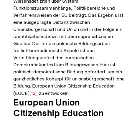
Wissensdefiziten über System,
Funktionszusammenhänge, Politikbereiche und
Verfahrensweisen der EU beiträgt. Das Ergebnis ist
eine ausgeprägte Distanz zwischen
Unionsbürgerschaft und Union und in der Folge ein
Identifikationsdefizit mit dem supranationalen
Gebilde. Der für die politische Bildungsarbeit
freilich bedrückendste Aspekt ist das
Vermittlungsdefizit des europäischen
Demokratiekontexts im Bildungswesen. Hier ist
politisch-demokratische Bildung gefordert, um ein
ganzheitliches Konzept für unionsbürgerschaftliche
Bildung, European Union Citizenship Education
(EUCE)
Zur
[13]
, zu entwickeln.
European Union
Auflösung
der
Citizenship Education
Fußnote