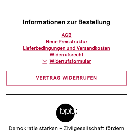
Informationen zur Bestellung
Informationen
AGB
zur
Neue Preisstruktur
Bestellung
Lieferbedingungen und Versandkosten
Widerrufsrecht
Download-
Widerrufsformular
Link:
VERTRAG WIDERRUFEN
Meta-
Links
Zur
Demokratie stärken –
Zivilgesellschaft fördern