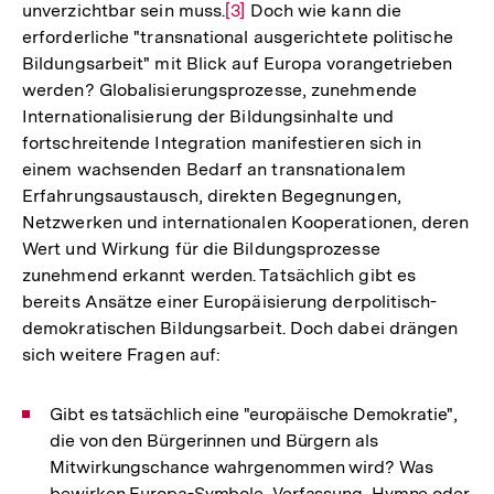
unverzichtbar sein muss.
Zur
[3]
Doch wie kann die
erforderliche "transnational ausgerichtete politische
Auflösung
Bildungsarbeit" mit Blick auf Europa vorangetrieben
der
werden? Globalisierungsprozesse, zunehmende
Fußnote
Internationalisierung der Bildungsinhalte und
fortschreitende Integration manifestieren sich in
einem wachsenden Bedarf an transnationalem
Erfahrungsaustausch, direkten Begegnungen,
Netzwerken und internationalen Kooperationen, deren
Wert und Wirkung für die Bildungsprozesse
zunehmend erkannt werden. Tatsächlich gibt es
bereits Ansätze einer Europäisierung derpolitisch-
demokratischen Bildungsarbeit. Doch dabei drängen
sich weitere Fragen auf:
Gibt es tatsächlich eine "europäische Demokratie",
die von den Bürgerinnen und Bürgern als
Mitwirkungschance wahrgenommen wird? Was
bewirken Europa-Symbole, Verfassung, Hymne oder