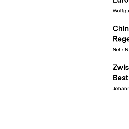
Wolfga
Chin
Reg
Nele N
Zwis
Bes
Johann