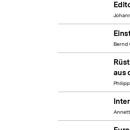
Edito
Johann
Eins
Bernd 
Rüst
aus 
Philip
Inte
Annett
Euro