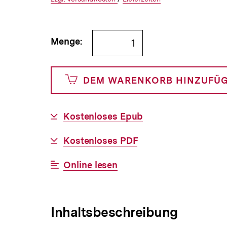
€
Versandkosten
Link:
zu
Link:
zu
und
den
den
Bestellmenge
Menge:
0
angeben
Cents
DEM WARENKORB HINZUFÜ
Download-
Kostenloses Epub
Link:
Download-
Kostenloses PDF
Link:
Interner
Online lesen
Link:
Inhaltsbeschreibung