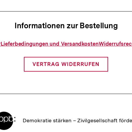
Informationen zur Bestellung
Informationen
r
Lieferbedingungen und Versandkosten
Widerrufsrec
zur
Bestellung
VERTRAG WIDERRUFEN
Zur
Demokratie stärken –
Zivilgesellschaft förd
Startseite
der