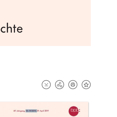
Artikel
Artikel
Teilen
Inhalt
herunterladen
drucken
Optionen
merken
anzeigen
uktvorschau