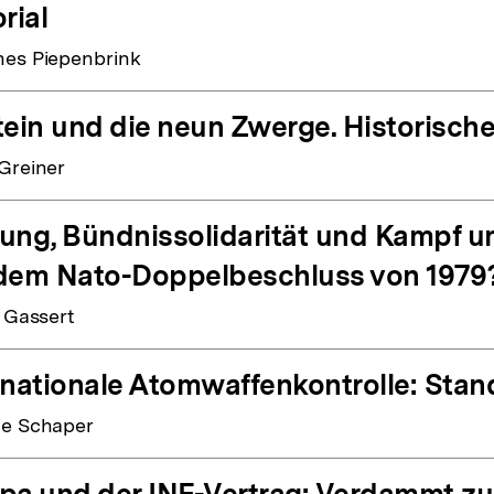
rial
es Piepenbrink
tein und die neun Zwerge. Historisch
Greiner
ung, Bündnissolidarität und Kampf u
dem Nato-Doppelbeschluss von 1979
p Gassert
rnationale Atomwaffenkontrolle: Sta
e Schaper
pa und der INF-Vertrag: Verdammt zu