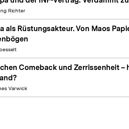
ng Richter
a als Rüstungsakteur. Von Maos Papie
enbögen
oesselt
chen Comeback und Zerrissenheit – h
tand?
es Varwick