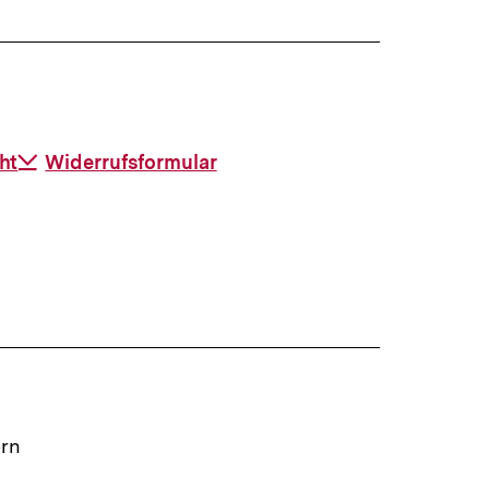
ht
Download-
Widerrufsformular
Link:
ern