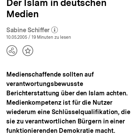
Der Islam in deutschen
Medien
Sabine Schiffer
(Mehr zum Autor)
öffnen
10.05.2005
/ 19 Minuten zu lesen
Teilen
Inhalt
Optionen
merken
anzeigen
Medienschaffende sollten auf
verantwortungsbewusste
Berichterstattung über den Islam achten.
Medienkompetenz ist für die Nutzer
wiederum eine Schlüsselqualifikation, die
sie zu verantwortlichen Bürgern in einer
funktionierenden Demokratie macht.