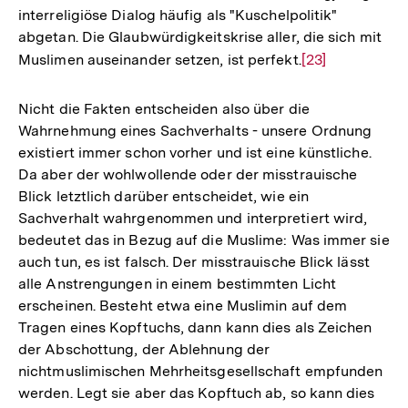
interreligiöse Dialog häufig als "Kuschelpolitik"
abgetan. Die Glaubwürdigkeitskrise aller, die sich mit
Muslimen auseinander setzen, ist perfekt.
Zur
[23]
Auflösung
der
Nicht die Fakten entscheiden also über die
Fußnote
Wahrnehmung eines Sachverhalts - unsere Ordnung
existiert immer schon vorher und ist eine künstliche.
Da aber der wohlwollende oder der misstrauische
Blick letztlich darüber entscheidet, wie ein
Sachverhalt wahrgenommen und interpretiert wird,
bedeutet das in Bezug auf die Muslime: Was immer sie
auch tun, es ist falsch. Der misstrauische Blick lässt
alle Anstrengungen in einem bestimmten Licht
erscheinen. Besteht etwa eine Muslimin auf dem
Tragen eines Kopftuchs, dann kann dies als Zeichen
der Abschottung, der Ablehnung der
nichtmuslimischen Mehrheitsgesellschaft empfunden
Zum
werden. Legt sie aber das Kopftuch ab, so kann dies
Seite