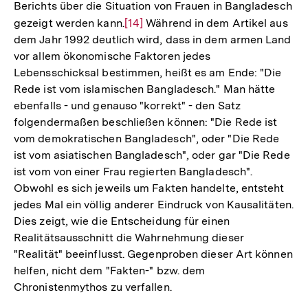
Berichts über die Situation von Frauen in Bangladesch
gezeigt werden kann.
Zur
[14]
Während in dem Artikel aus
dem Jahr 1992 deutlich wird, dass in dem armen Land
Auflösung
vor allem ökonomische Faktoren jedes
der
Lebensschicksal bestimmen, heißt es am Ende: "Die
Fußnote
Rede ist vom islamischen Bangladesch." Man hätte
ebenfalls - und genauso "korrekt" - den Satz
folgendermaßen beschließen können: "Die Rede ist
vom demokratischen Bangladesch", oder "Die Rede
ist vom asiatischen Bangladesch", oder gar "Die Rede
ist vom von einer Frau regierten Bangladesch".
Obwohl es sich jeweils um Fakten handelte, entsteht
jedes Mal ein völlig anderer Eindruck von Kausalitäten.
Dies zeigt, wie die Entscheidung für einen
Realitätsausschnitt die Wahrnehmung dieser
"Realität" beeinflusst. Gegenproben dieser Art können
helfen, nicht dem "Fakten-" bzw. dem
Chronistenmythos zu verfallen.