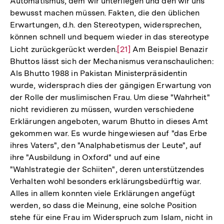
Automatismus, dem wir unterliegen und den wir uns
bewusst machen müssen. Fakten, die den üblichen
Erwartungen, d.h. den Stereotypen, widersprechen,
können schnell und bequem wieder in das stereotype
Licht zurückgerückt werden.
Zur
[21]
Am Beispiel Benazir
Bhuttos lässt sich der Mechanismus veranschaulichen:
Auflösung
Als Bhutto 1988 in Pakistan Ministerpräsidentin
der
wurde, widersprach dies der gängigen Erwartung von
Fußnote
der Rolle der muslimischen Frau. Um diese "Wahrheit"
nicht revidieren zu müssen, wurden verschiedene
Erklärungen angeboten, warum Bhutto in dieses Amt
gekommen war. Es wurde hingewiesen auf "das Erbe
ihres Vaters", den "Analphabetismus der Leute", auf
ihre "Ausbildung in Oxford" und auf eine
"Wahlstrategie der Schiiten", deren unterstützendes
Verhalten wohl besonders erklärungsbedürftig war.
Alles in allem konnten viele Erklärungen angefügt
werden, so dass die Meinung, eine solche Position
stehe für eine Frau im Widerspruch zum Islam, nicht in