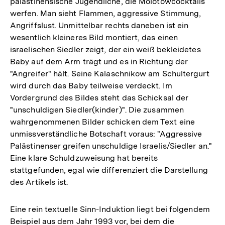
palästinensische Jugendliche, die Molotowcocktails
der
werfen. Man sieht Flammen, aggressive Stimmung,
Fußn
Angriffslust. Unmittelbar rechts daneben ist ein
wesentlich kleineres Bild montiert, das einen
israelischen Siedler zeigt, der ein weiß bekleidetes
Baby auf dem Arm trägt und es in Richtung der
"Angreifer" hält. Seine Kalaschnikow am Schultergurt
wird durch das Baby teilweise verdeckt. Im
Vordergrund des Bildes steht das Schicksal der
"unschuldigen Siedler(kinder)". Die zusammen
wahrgenommenen Bilder schicken dem Text eine
unmissverständliche Botschaft voraus: "Aggressive
Palästinenser greifen unschuldige Israelis/Siedler an."
Eine klare Schuldzuweisung hat bereits
stattgefunden, egal wie differenziert die Darstellung
des Artikels ist.
Eine rein textuelle Sinn-Induktion liegt bei folgendem
Beispiel aus dem Jahr 1993 vor, bei dem die