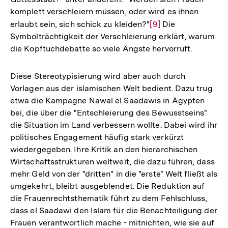
komplett verschleiern müssen, oder wird es ihnen
erlaubt sein, sich schick zu kleiden?"
Zur
[9]
Die
Symbolträchtigkeit der Verschleierung erklärt, warum
Auflösung
die Kopftuchdebatte so viele Ängste hervorruft.
der
Fußnote
Diese Stereotypisierung wird aber auch durch
Vorlagen aus der islamischen Welt bedient. Dazu trug
etwa die Kampagne Nawal el Saadawis in Ägypten
bei, die über die "Entschleierung des Bewusstseins"
die Situation im Land verbessern wollte. Dabei wird ihr
politisches Engagement häufig stark verkürzt
wiedergegeben. Ihre Kritik an den hierarchischen
Wirtschaftsstrukturen weltweit, die dazu führen, dass
mehr Geld von der "dritten" in die "erste" Welt fließt als
umgekehrt, bleibt ausgeblendet. Die Reduktion auf
die Frauenrechtsthematik führt zu dem Fehlschluss,
dass el Saadawi den Islam für die Benachteiligung der
Frauen verantwortlich mache - mitnichten, wie sie auf