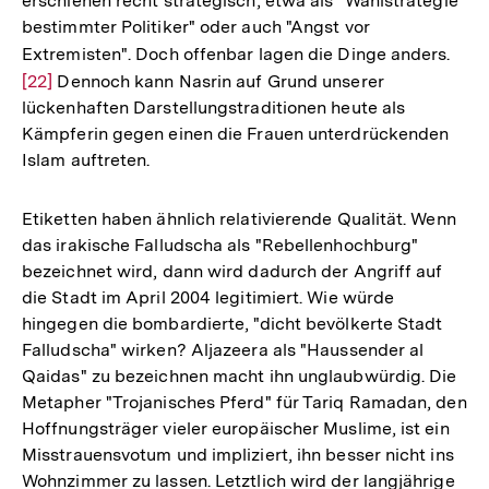
erschienen recht strategisch, etwa als "Wahlstrategie
bestimmter Politiker" oder auch "Angst vor
Extremisten". Doch offenbar lagen die Dinge anders.
Zur
[22]
Dennoch kann Nasrin auf Grund unserer
Aufl
lückenhaften Darstellungstraditionen heute als
der
Kämpferin gegen einen die Frauen unterdrückenden
Fußn
Islam auftreten.
Etiketten haben ähnlich relativierende Qualität. Wenn
das irakische Falludscha als "Rebellenhochburg"
bezeichnet wird, dann wird dadurch der Angriff auf
die Stadt im April 2004 legitimiert. Wie würde
hingegen die bombardierte, "dicht bevölkerte Stadt
Falludscha" wirken? Aljazeera als "Haussender al
Qaidas" zu bezeichnen macht ihn unglaubwürdig. Die
Metapher "Trojanisches Pferd" für Tariq Ramadan, den
Hoffnungsträger vieler europäischer Muslime, ist ein
Misstrauensvotum und impliziert, ihn besser nicht ins
Wohnzimmer zu lassen. Letztlich wird der langjährige