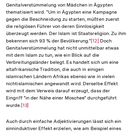
Genitalverstümmelung von Mädchen in Ägypten
thematisiert wird. "Um in Ägypten eine Kampagne
gegen die Beschneidung zu starten, müßten zuerst
die religiösen Führer von deren Sinnlosigkeit
überzeugt werden. Der Islam ist Staatsreligion. Zu ihm
bekennen sich 93 % der Bevölkerung."
Zur
[12]
Doch
Genitalverstümmelung hat nicht unmittelbar etwas
Auflösung
mit dem Islam zu tun, wie ein Blick auf die
der
Verbreitungsländer belegt. Es handelt sich um eine
Fußnote
altafrikanische Tradition, die auch in einigen
islamischen Ländern Afrikas ebenso wie in vielen
nichtislamischen angewandt wird. Derselbe Effekt
wird mit dem Verweis darauf erzeugt, dass der
Eingriff "in der Nähe einer Moschee" durchgeführt
wurde.
Zur
[13]
Auflösung
der
Auch durch einfache Adjektivierungen lässt sich ein
Fußnote
sinninduktiver Effekt erzielen, wie am Beispiel eines