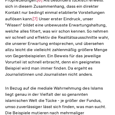
Prophezeiungen.
Zur
[6]
Als besonders tückisch erweist
sich in diesem Zusammenhang, dass ein direkter
Auflösung
Kontakt nur bedingt einmal etablierte Vorstellungen
der
auflösen kann.
Zur
[7]
Unser erster Eindruck, unser
Fußnote
"Wissen" bildet eine unbewusste Erwartungshaltung,
Auflösung
welche alles filtert, was wir schon kennen. So nehmen
der
wir schnell und effektiv die Realitätsausschnitte wahr,
Fußnote
die unserer Erwartung entsprechen, und übersehen
allzu leicht die vielleicht zahlenmäßig größere Menge
von Gegenbeispielen. Ein Beweis für das jeweilige
Vorurteil ist schnell erbracht, denn ein geeignetes
Beispiel wird man immer finden. Da ergeht es
Journalistinnen und Journalisten nicht anders.
In Bezug auf die mediale Wahrnehmung des Islams
liegt genau in der Vielfalt der so genannten
islamischen Welt die Tücke - je größer der Fundus,
umso zuverlässiger lässt sich finden, was man sucht.
Die Beispiele mutieren nach mehrmaliger