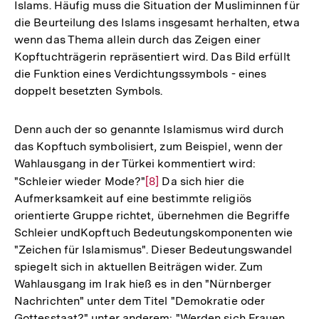
Islams. Häufig muss die Situation der Musliminnen für
die Beurteilung des Islams insgesamt herhalten, etwa
wenn das Thema allein durch das Zeigen einer
Kopftuchträgerin repräsentiert wird. Das Bild erfüllt
die Funktion eines Verdichtungssymbols - eines
doppelt besetzten Symbols.
Denn auch der so genannte Islamismus wird durch
das Kopftuch symbolisiert, zum Beispiel, wenn der
Wahlausgang in der Türkei kommentiert wird:
"Schleier wieder Mode?"
Zur
[8]
Da sich hier die
Aufmerksamkeit auf eine bestimmte religiös
Auflösung
orientierte Gruppe richtet, übernehmen die Begriffe
der
Schleier undKopftuch Bedeutungskomponenten wie
Fußnote
"Zeichen für Islamismus". Dieser Bedeutungswandel
spiegelt sich in aktuellen Beiträgen wider. Zum
Wahlausgang im Irak hieß es in den "Nürnberger
Nachrichten" unter dem Titel "Demokratie oder
Gottesstaat?" unter anderem: "Werden sich Frauen