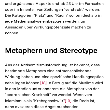
und ergänzende Aspekte erst ab 23 Uhr im Fernsehen
oder im Innenteil von Zeitungen "versteckt" werden.
Die Kategorien "Platz" und "Raum" sollten deshalb in
jede Medienanalyse einbezogen werden, um
Aussagen über Wirkungspotenziale machen zu
können.
Metaphern und Stereotype
Aus der Antisemitismusforschung ist bekannt, dass
bestimmte Metaphern eine entmenschlichende
Wirkung haben und eine spezifische Handlungsoption
nahe legen können.
Zur
[18]
In Bezug auf die Muslime wird
in den Medien unter anderem die Metapher von der
Auflösung
"bedrohlichen Krankheit" verwendet. Wenn vom
der
Islamismus als "Krebsgeschwür"
Zur
[19]
die Rede ist,
Fußnote
dann evozieren diese Angst machenden
Auflösung