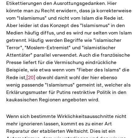
Etikettierungen den Ausrottungsgedanken. Hier
der
könnte man zu Recht erwidern, dass ja korrekterweise
Fußnote
vom "Islamismus" und nicht vom Islam die Rede ist.
Aber leider ist das Konzept des "Islamismus" in den
Medien häufig diffus, und es wird nur selten vom Islam
getrennt. Häufig werden Begriffe wie "islamischer
Terror", "Moslem-Extremist" und "islamistischer
Attentäter" parallel verwendet. Auch die französische
Presse liefert für die Vermischung eindrückliche
Beispiele, wie etwa wenn vom "Fieber des Islams" die
Rede ist,
Zur
[20]
obwohl damit wohl der hier ebenso
wenig passende "Islamismus" gemeint ist, welcher als
Auflösung
Erklärungsmuster für Putins restriktive Politik in den
der
kaukasischen Regionen angeboten wird.
Fußnote
Wenn sich bestimmte Wirklichkeitsausschnitte nicht
mehr ignorieren lassen, kommt es zu einer Art
Reparatur der etablierten Weltsicht. Dies ist ein