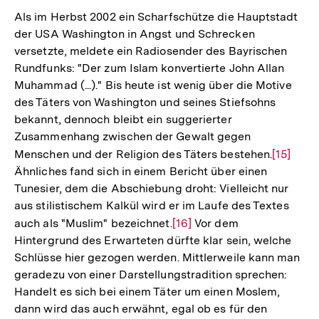
Als im Herbst 2002 ein Scharfschütze die Hauptstadt
der USA Washington in Angst und Schrecken
versetzte, meldete ein Radiosender des Bayrischen
Rundfunks: "Der zum Islam konvertierte John Allan
Muhammad (...)." Bis heute ist wenig über die Motive
des Täters von Washington und seines Stiefsohns
bekannt, dennoch bleibt ein suggerierter
Zusammenhang zwischen der Gewalt gegen
Menschen und der Religion des Täters bestehen.
Zur
[15]
Ähnliches fand sich in einem Bericht über einen
Auflösu
Tunesier, dem die Abschiebung droht: Vielleicht nur
der
aus stilistischem Kalkül wird er im Laufe des Textes
Fußnote
auch als "Muslim" bezeichnet.
Zur
[16]
Vor dem
Hintergrund des Erwarteten dürfte klar sein, welche
Auflösung
Schlüsse hier gezogen werden. Mittlerweile kann man
der
geradezu von einer Darstellungstradition sprechen:
Fußnote
Handelt es sich bei einem Täter um einen Moslem,
dann wird das auch erwähnt, egal ob es für den