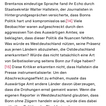
der
Brentanos eindeutige Sprache fand ihr Echo durch
Fußnote
Staatsekretär Walter Hallstein, der Journalisten in
Hintergrundgesprächen versicherte, dass Bonns
Politik hart und kompromisslos sei.
Zur
[14]
Viele
Beobachter waren aufgeschreckt durch den
Auflösung
aggressiven Ton des Auswärtigen Amtes; sie
der
beklagten, dass dieser Politik die Nuancen fehlten.
Fußnote
Was würde es Westdeutschland nützen, seine Präsenz
aus jenen Ländern abzuziehen, die Ostdeutschland
anerkannten? Würde das nicht tatsächlich eine Art
von Selbstisolierung seitens Bonn zur Folge haben?
Zur
[15]
Diese Kritiker erkannten nicht, dass Hallstein die
Auflö
Presse instrumentalisierte: Um den
der
Abschreckungseffekt zu erhöhen, musste das
Fußno
Auswärtige Amt andere Länder davon überzeugen,
dass die Drohungen ernst gemeint waren. Wenn die
eigenen Reporter in Westdeutschland glaubten, dass
Bonn ohne Zögern handeln würde, würde dies dabei