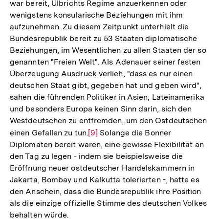
war bereit, Ulbrichts Regime anzuerkennen oder
der
wenigstens konsularische Beziehungen mit ihm
Fußnote
aufzunehmen. Zu diesem Zeitpunkt unterhielt die
Bundesrepublik bereit zu 53 Staaten diplomatische
Beziehungen, im Wesentlichen zu allen Staaten der so
genannten "Freien Welt". Als Adenauer seiner festen
Überzeugung Ausdruck verlieh, "dass es nur einen
deutschen Staat gibt, gegeben hat und geben wird",
sahen die führenden Politiker in Asien, Lateinamerika
und besonders Europa keinen Sinn darin, sich den
Westdeutschen zu entfremden, um den Ostdeutschen
einen Gefallen zu tun.
Zur
[9]
Solange die Bonner
Diplomaten bereit waren, eine gewisse Flexibilität an
Auflösung
den Tag zu legen - indem sie beispielsweise die
der
Eröffnung neuer ostdeutscher Handelskammern in
Fußnote
Jakarta, Bombay und Kalkutta tolerierten -, hatte es
den Anschein, dass die Bundesrepublik ihre Position
als die einzige offizielle Stimme des deutschen Volkes
behalten würde.