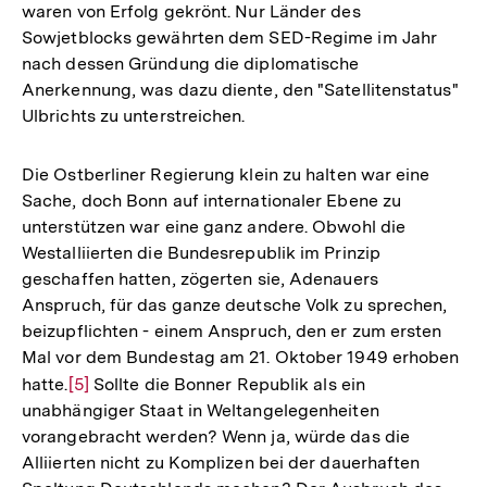
waren von Erfolg gekrönt. Nur Länder des
Sowjetblocks gewährten dem SED-Regime im Jahr
nach dessen Gründung die diplomatische
Anerkennung, was dazu diente, den "Satellitenstatus"
Ulbrichts zu unterstreichen.
Die Ostberliner Regierung klein zu halten war eine
Sache, doch Bonn auf internationaler Ebene zu
unterstützen war eine ganz andere. Obwohl die
Westalliierten die Bundesrepublik im Prinzip
geschaffen hatten, zögerten sie, Adenauers
Anspruch, für das ganze deutsche Volk zu sprechen,
beizupflichten - einem Anspruch, den er zum ersten
Mal vor dem Bundestag am 21. Oktober 1949 erhoben
hatte.
Zur
[5]
Sollte die Bonner Republik als ein
unabhängiger Staat in Weltangelegenheiten
Auflösung
vorangebracht werden? Wenn ja, würde das die
der
Alliierten nicht zu Komplizen bei der dauerhaften
Fußnote