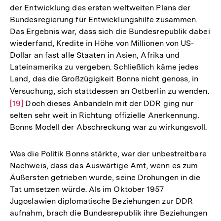
der Entwicklung des ersten weltweiten Plans der
Bundesregierung für Entwicklungshilfe zusammen.
Das Ergebnis war, dass sich die Bundesrepublik dabei
wiederfand, Kredite in Höhe von Millionen von US-
Dollar an fast alle Staaten in Asien, Afrika und
Lateinamerika zu vergeben. Schließlich käme jedes
Land, das die Großzügigkeit Bonns nicht genoss, in
Versuchung, sich stattdessen an Ostberlin zu wenden.
Zu
[19]
Doch dieses Anbandeln mit der DDR ging nur
Au
selten sehr weit in Richtung offizielle Anerkennung.
de
Bonns Modell der Abschreckung war zu wirkungsvoll.
Fu
Was die Politik Bonns stärkte, war der unbestreitbare
Nachweis, dass das Auswärtige Amt, wenn es zum
Äußersten getrieben wurde, seine Drohungen in die
Tat umsetzen würde. Als im Oktober 1957
Jugoslawien diplomatische Beziehungen zur DDR
aufnahm, brach die Bundesrepublik ihre Beziehungen