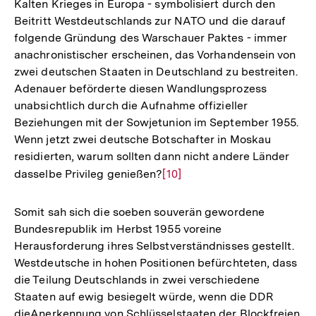
Kalten Krieges in Europa - symbolisiert durch den
Beitritt Westdeutschlands zur NATO und die darauf
folgende Gründung des Warschauer Paktes - immer
anachronistischer erscheinen, das Vorhandensein von
zwei deutschen Staaten in Deutschland zu bestreiten.
Adenauer beförderte diesen Wandlungsprozess
unabsichtlich durch die Aufnahme offizieller
Beziehungen mit der Sowjetunion im September 1955.
Wenn jetzt zwei deutsche Botschafter in Moskau
residierten, warum sollten dann nicht andere Länder
dasselbe Privileg genießen?
Zur
[10]
Auflösung
der
Somit sah sich die soeben souverän gewordene
Fußnote
Bundesrepublik im Herbst 1955 voreine
Herausforderung ihres Selbstverständnisses gestellt.
Westdeutsche in hohen Positionen befürchteten, dass
die Teilung Deutschlands in zwei verschiedene
Staaten auf ewig besiegelt würde, wenn die DDR
dieAnerkennung von Schlüsselstaaten der Blockfreien