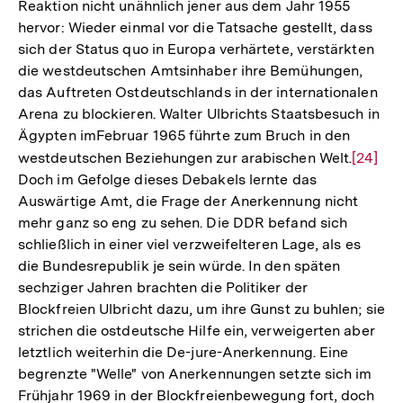
Reaktion nicht unähnlich jener aus dem Jahr 1955
hervor: Wieder einmal vor die Tatsache gestellt, dass
sich der Status quo in Europa verhärtete, verstärkten
die westdeutschen Amtsinhaber ihre Bemühungen,
das Auftreten Ostdeutschlands in der internationalen
Arena zu blockieren. Walter Ulbrichts Staatsbesuch in
Ägypten imFebruar 1965 führte zum Bruch in den
westdeutschen Beziehungen zur arabischen Welt.
Zur
[24]
Doch im Gefolge dieses Debakels lernte das
Auflös
Auswärtige Amt, die Frage der Anerkennung nicht
der
mehr ganz so eng zu sehen. Die DDR befand sich
Fußnot
schließlich in einer viel verzweifelteren Lage, als es
die Bundesrepublik je sein würde. In den späten
sechziger Jahren brachten die Politiker der
Blockfreien Ulbricht dazu, um ihre Gunst zu buhlen; sie
strichen die ostdeutsche Hilfe ein, verweigerten aber
letztlich weiterhin die De-jure-Anerkennung. Eine
begrenzte "Welle" von Anerkennungen setzte sich im
Frühjahr 1969 in der Blockfreienbewegung fort, doch