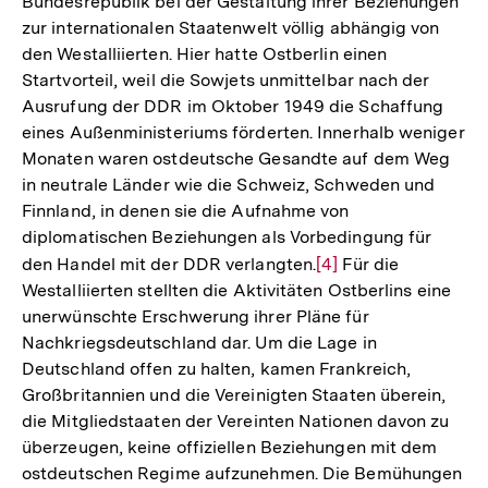
Bundesrepublik bei der Gestaltung ihrer Beziehungen
zur internationalen Staatenwelt völlig abhängig von
den Westalliierten. Hier hatte Ostberlin einen
Startvorteil, weil die Sowjets unmittelbar nach der
Ausrufung der DDR im Oktober 1949 die Schaffung
eines Außenministeriums förderten. Innerhalb weniger
Monaten waren ostdeutsche Gesandte auf dem Weg
in neutrale Länder wie die Schweiz, Schweden und
Finnland, in denen sie die Aufnahme von
diplomatischen Beziehungen als Vorbedingung für
den Handel mit der DDR verlangten.
Zur
[4]
Für die
Westalliierten stellten die Aktivitäten Ostberlins eine
Auflösung
unerwünschte Erschwerung ihrer Pläne für
der
Nachkriegsdeutschland dar. Um die Lage in
Fußnote
Deutschland offen zu halten, kamen Frankreich,
Großbritannien und die Vereinigten Staaten überein,
die Mitgliedstaaten der Vereinten Nationen davon zu
überzeugen, keine offiziellen Beziehungen mit dem
ostdeutschen Regime aufzunehmen. Die Bemühungen