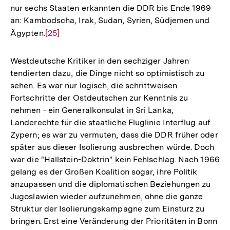
nur sechs Staaten erkannten die DDR bis Ende 1969
an: Kambodscha, Irak, Sudan, Syrien, Südjemen und
Ägypten.
Zur
[25]
Auflösung
der
Westdeutsche Kritiker in den sechziger Jahren
Fußnote
tendierten dazu, die Dinge nicht so optimistisch zu
sehen. Es war nur logisch, die schrittweisen
Fortschritte der Ostdeutschen zur Kenntnis zu
nehmen - ein Generalkonsulat in Sri Lanka,
Landerechte für die staatliche Fluglinie Interflug auf
Zypern; es war zu vermuten, dass die DDR früher oder
später aus dieser Isolierung ausbrechen würde. Doch
war die "Hallstein-Doktrin" kein Fehlschlag. Nach 1966
gelang es der Großen Koalition sogar, ihre Politik
anzupassen und die diplomatischen Beziehungen zu
Jugoslawien wieder aufzunehmen, ohne die ganze
Struktur der Isolierungskampagne zum Einsturz zu
Zum
bringen. Erst eine Veränderung der Prioritäten in Bonn
Seite