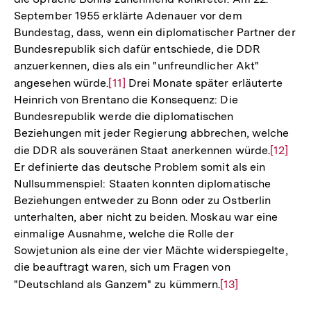
September 1955 erklärte Adenauer vor dem
Bundestag, dass, wenn ein diplomatischer Partner der
Bundesrepublik sich dafür entschiede, die DDR
anzuerkennen, dies als ein "unfreundlicher Akt"
angesehen würde.
Zur
[11]
Drei Monate später erläuterte
Heinrich von Brentano die Konsequenz: Die
Auflösung
Bundesrepublik werde die diplomatischen
der
Beziehungen mit jeder Regierung abbrechen, welche
Fußnote
die DDR als souveränen Staat anerkennen würde.
Zur
[12]
Er definierte das deutsche Problem somit als ein
Auflös
Nullsummenspiel: Staaten konnten diplomatische
der
Beziehungen entweder zu Bonn oder zu Ostberlin
Fußnot
unterhalten, aber nicht zu beiden. Moskau war eine
einmalige Ausnahme, welche die Rolle der
Sowjetunion als eine der vier Mächte widerspiegelte,
die beauftragt waren, sich um Fragen von
"Deutschland als Ganzem" zu kümmern.
Zur
[13]
Auflösung