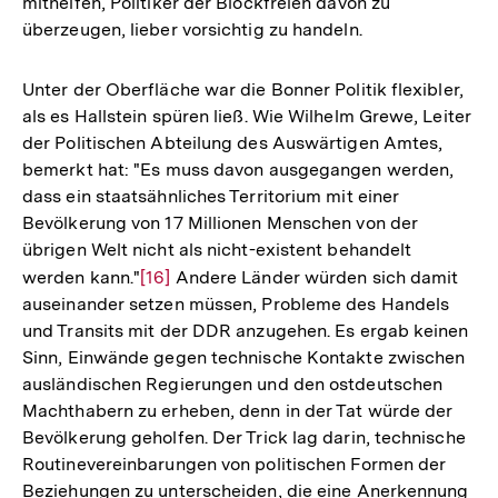
mithelfen, Politiker der Blockfreien davon zu
überzeugen, lieber vorsichtig zu handeln.
Unter der Oberfläche war die Bonner Politik flexibler,
als es Hallstein spüren ließ. Wie Wilhelm Grewe, Leiter
der Politischen Abteilung des Auswärtigen Amtes,
bemerkt hat: "Es muss davon ausgegangen werden,
dass ein staatsähnliches Territorium mit einer
Bevölkerung von 17 Millionen Menschen von der
übrigen Welt nicht als nicht-existent behandelt
werden kann."
Zur
[16]
Andere Länder würden sich damit
auseinander setzen müssen, Probleme des Handels
Auflösung
und Transits mit der DDR anzugehen. Es ergab keinen
der
Sinn, Einwände gegen technische Kontakte zwischen
Fußnote
ausländischen Regierungen und den ostdeutschen
Machthabern zu erheben, denn in der Tat würde der
Bevölkerung geholfen. Der Trick lag darin, technische
Routinevereinbarungen von politischen Formen der
Beziehungen zu unterscheiden, die eine Anerkennung