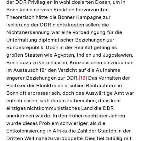
der DDR Privilegien in wohl dosierten Dosen, um in
Bonn keine nervöse Reaktion hervorzurufen.
Theoretisch hätte die Bonner Kampagne zur
Isolierung der DDR nichts kosten sollen; die
Nichtanerkennung war eine Vorbedingung für die
Unterhaltung diplomatischer Beziehungen zur
Bundesrepublik. Doch in der Realität gelang es
großen Staaten wie Ägypten, Indien und Jugoslawien,
Bonn dazu zu veranlassen, Konzessionen einzuräumen
im Austausch für den Verzicht auf die Aufnahme
engerer Beziehungen zur DDR.
Zur
[18]
Das Verhalten der
Politiker der Blockfreien erschien Beobachtern in
Auflösung
Bonn oft erpresserisch, doch das Auswärtige Amt war
der
entschlossen, sich darum zu bemühen, dass kein
Fußnote
einziges nichtkommunistisches Land die DDR
anerkennen würde. In den frühen sechziger Jahren
wurde dieses Problem schwieriger, als die
Entkolonisierung in Afrika die Zahl der Staaten in der
Dritten Welt nahezu verdoppelte. Dies fiel zufällig mit