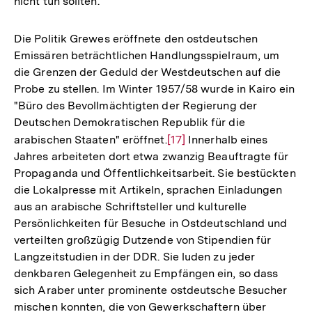
nicht tun sollten.
Die Politik Grewes eröffnete den ostdeutschen
Emissären beträchtlichen Handlungsspielraum, um
die Grenzen der Geduld der Westdeutschen auf die
Probe zu stellen. Im Winter 1957/58 wurde in Kairo ein
"Büro des Bevollmächtigten der Regierung der
Deutschen Demokratischen Republik für die
arabischen Staaten" eröffnet.
Zur
[17]
Innerhalb eines
Jahres arbeiteten dort etwa zwanzig Beauftragte für
Auflösung
Propaganda und Öffentlichkeitsarbeit. Sie bestückten
der
die Lokalpresse mit Artikeln, sprachen Einladungen
Fußnote
aus an arabische Schriftsteller und kulturelle
Persönlichkeiten für Besuche in Ostdeutschland und
verteilten großzügig Dutzende von Stipendien für
Langzeitstudien in der DDR. Sie luden zu jeder
denkbaren Gelegenheit zu Empfängen ein, so dass
sich Araber unter prominente ostdeutsche Besucher
mischen konnten, die von Gewerkschaftern über