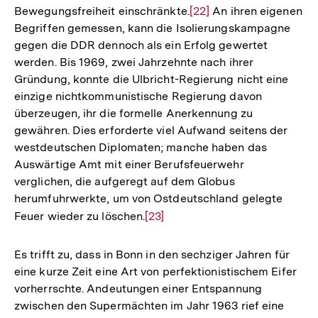
Bewegungsfreiheit einschränkte.
Zur
[22]
An ihren eigenen
Begriffen gemessen, kann die Isolierungskampagne
Auflösung
gegen die DDR dennoch als ein Erfolg gewertet
der
werden. Bis 1969, zwei Jahrzehnte nach ihrer
Fußnote
Gründung, konnte die Ulbricht-Regierung nicht eine
einzige nichtkommunistische Regierung davon
überzeugen, ihr die formelle Anerkennung zu
gewähren. Dies erforderte viel Aufwand seitens der
westdeutschen Diplomaten; manche haben das
Auswärtige Amt mit einer Berufsfeuerwehr
verglichen, die aufgeregt auf dem Globus
herumfuhrwerkte, um von Ostdeutschland gelegte
Feuer wieder zu löschen.
Zur
[23]
Auflösung
der
Es trifft zu, dass in Bonn in den sechziger Jahren für
Fußnote
eine kurze Zeit eine Art von perfektionistischem Eifer
vorherrschte. Andeutungen einer Entspannung
zwischen den Supermächten im Jahr 1963 rief eine