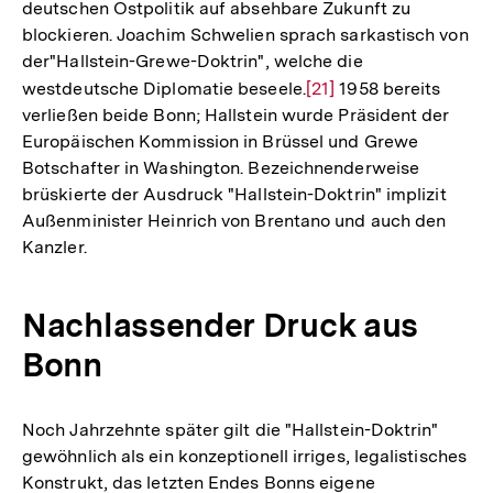
deutschen Ostpolitik auf absehbare Zukunft zu
blockieren. Joachim Schwelien sprach sarkastisch von
der"Hallstein-Grewe-Doktrin", welche die
westdeutsche Diplomatie beseele.
Zur
[21]
1958 bereits
verließen beide Bonn; Hallstein wurde Präsident der
Auflösung
Europäischen Kommission in Brüssel und Grewe
der
Botschafter in Washington. Bezeichnenderweise
Fußnote
brüskierte der Ausdruck "Hallstein-Doktrin" implizit
Außenminister Heinrich von Brentano und auch den
Kanzler.
Nachlassender Druck aus
Bonn
Noch Jahrzehnte später gilt die "Hallstein-Doktrin"
gewöhnlich als ein konzeptionell irriges, legalistisches
Konstrukt, das letzten Endes Bonns eigene