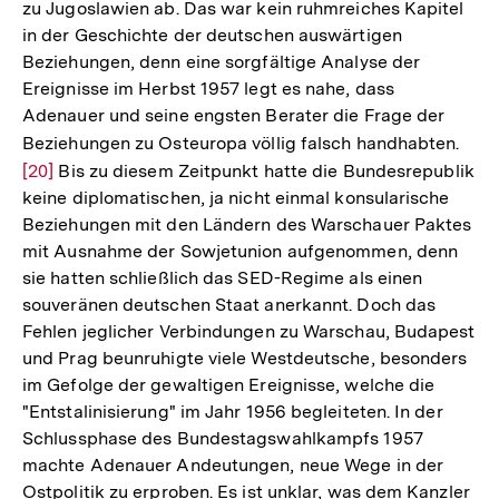
zu Jugoslawien ab. Das war kein ruhmreiches Kapitel
in der Geschichte der deutschen auswärtigen
Beziehungen, denn eine sorgfältige Analyse der
Ereignisse im Herbst 1957 legt es nahe, dass
Adenauer und seine engsten Berater die Frage der
Beziehungen zu Osteuropa völlig falsch handhabten.
Zur
[20]
Bis zu diesem Zeitpunkt hatte die Bundesrepublik
Aufl
keine diplomatischen, ja nicht einmal konsularische
der
Beziehungen mit den Ländern des Warschauer Paktes
Fußn
mit Ausnahme der Sowjetunion aufgenommen, denn
sie hatten schließlich das SED-Regime als einen
souveränen deutschen Staat anerkannt. Doch das
Fehlen jeglicher Verbindungen zu Warschau, Budapest
und Prag beunruhigte viele Westdeutsche, besonders
im Gefolge der gewaltigen Ereignisse, welche die
"Entstalinisierung" im Jahr 1956 begleiteten. In der
Schlussphase des Bundestagswahlkampfs 1957
machte Adenauer Andeutungen, neue Wege in der
Ostpolitik zu erproben. Es ist unklar, was dem Kanzler