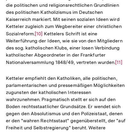
die politischen und religionsrechtlichen Grundlinien
des politischen Katholizismus im Deutschen
Kaiserreich markiert. Mit seinen sozialen Ideen wird
Ketteler zugleich zum Wegbereiter einer christlichen
Sozialreform.
Zur
[10]
Kettelers Schrift ist eine
Weiterführung der Ideen, wie sie von den Mitgliedern
Auflösung
des sog. katholischen Klubs, einer losen Verbindung
der
katholischer Abgeordneter in der Frankfurter
Fußnote
Nationalversammlung 1848/49, vertreten wurden.
Zur
[11]
Auflös
der
Ketteler empfiehlt den Katholiken, alle politischen,
Fußnot
parlamentarischen und pressemäßigen Möglichkeiten
zugunsten der katholischen Interessen
wahrzunehmen. Pragmatisch stellt er sich auf den
Boden rechtsstaatlicher Grundsätze. Er wendet sich
gegen den Absolutismus und den Polizeistaat, denen
er den "wahren Rechtsstaat" gegenüberstellt, der "auf
Freiheit und Selbstregierung" beruht. Weitere