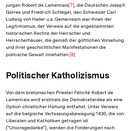
jungen Robert de Lamennais
Zur
[7]
, die Deutschen Joseph
Görres und Friedrich Schlegel, den Schweizer Carl
Auflösung
Ludwig von Haller u.a. Gemeinsam war ihnen der
der
Legitimismus, der Verweis auf die angestammten
Fußnote
historischen Rechte der Herrscher und
Herrscherhäuser, die gemäß der göttlichen Vorsehung
und ihrer geschichtlichen Manifestationen die
politische Gewalt innehatten.
Zur
[8]
Auflösung
der
Politischer Katholizismus
Fußnote
Von dem bretonischen Priester Félicité Robert de
Lamennais wird erstmals die Demokratieidee als eine
Option christlicher Haltung entfaltet. Unter Verweis
auf die belgische Verfassungsbewegung 1830, die von
Liberalen und Katholiken getragen ist
("Unionsgedanke"), werden die Forderungen nach