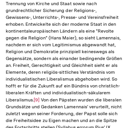
Trennung von Kirche und Staat sowie nach
grundrechtlicher Sicherung der Religions-,
Gewissens-, Unterrichts-, Presse- und Vereinsfreiheit
erhoben. Entwickelte sich der moderne Staat in den
kontinentaleuropäischen Ländern als eine "Revolte
gegen die Religion" (Hans Maier), so sieht Lamennais,
nachdem er sich vom Legitimismus abgewandt hat,
Religion und Demokratie prinzipiell keineswegs als
Gegensätze, sondern als einander bedingende Größen
an. Freiheit, Gerechtigkeit und Gleichheit sieht er als
Elemente, deren religiös-sittliches Verständnis vom
individualistischen Liberalismus abgehoben wird. So
hofft er für die Zukunft auf ein Bündnis von christlich-
liberalen Kräften und individualistisch-säkularem
Liberalismus.
Zur
[9]
Von den Päpsten wurden die liberalen
Grundsätze und Gedanken Lamennais' verurteilt, nicht
Auflösung
zuletzt wegen seiner Forderung, der Papst solle sich
der
die Freiheitsidee zu Eigen machen und an die Spitze
Fußnote
des Fortschritts stellen (Syllabus errorum Pius' IX.