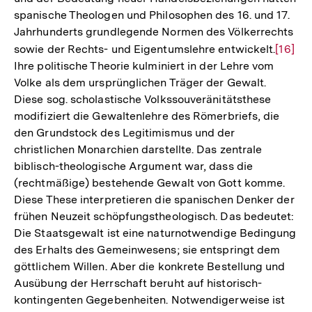
spanische Theologen und Philosophen des 16. und 17.
Jahrhunderts grundlegende Normen des Völkerrechts
sowie der Rechts- und Eigentumslehre entwickelt.
Zur
[16]
Ihre politische Theorie kulminiert in der Lehre vom
Auflös
Volke als dem ursprünglichen Träger der Gewalt.
der
Diese sog. scholastische Volkssouveränitätsthese
Fußno
modifiziert die Gewaltenlehre des Römerbriefs, die
den Grundstock des Legitimismus und der
christlichen Monarchien darstellte. Das zentrale
biblisch-theologische Argument war, dass die
(rechtmäßige) bestehende Gewalt von Gott komme.
Diese These interpretieren die spanischen Denker der
frühen Neuzeit schöpfungstheologisch. Das bedeutet:
Die Staatsgewalt ist eine naturnotwendige Bedingung
des Erhalts des Gemeinwesens; sie entspringt dem
göttlichem Willen. Aber die konkrete Bestellung und
Ausübung der Herrschaft beruht auf historisch-
kontingenten Gegebenheiten. Notwendigerweise ist