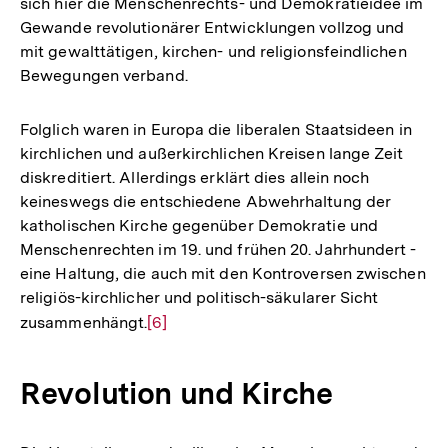
sich hier die Menschenrechts- und Demokratieidee im
Gewande revolutionärer Entwicklungen vollzog und
mit gewalttätigen, kirchen- und religionsfeindlichen
Bewegungen verband.
Folglich waren in Europa die liberalen Staatsideen in
kirchlichen und außerkirchlichen Kreisen lange Zeit
diskreditiert. Allerdings erklärt dies allein noch
keineswegs die entschiedene Abwehrhaltung der
katholischen Kirche gegenüber Demokratie und
Menschenrechten im 19. und frühen 20. Jahrhundert -
eine Haltung, die auch mit den Kontroversen zwischen
religiös-kirchlicher und politisch-säkularer Sicht
zusammenhängt.
Zur
[6]
Auflösung
der
Revolution und Kirche
Fußnote