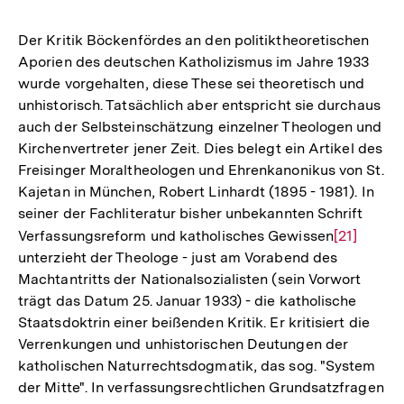
Der Kritik Böckenfördes an den politiktheoretischen
Aporien des deutschen Katholizismus im Jahre 1933
wurde vorgehalten, diese These sei theoretisch und
unhistorisch. Tatsächlich aber entspricht sie durchaus
auch der Selbsteinschätzung einzelner Theologen und
Kirchenvertreter jener Zeit. Dies belegt ein Artikel des
Freisinger Moraltheologen und Ehrenkanonikus von St.
Kajetan in München, Robert Linhardt (1895 - 1981). In
seiner der Fachliteratur bisher unbekannten Schrift
Verfassungsreform und katholisches Gewissen
Zur
[21]
unterzieht der Theologe - just am Vorabend des
Auflösung
Machtantritts der Nationalsozialisten (sein Vorwort
der
trägt das Datum 25. Januar 1933) - die katholische
Fußnote
Staatsdoktrin einer beißenden Kritik. Er kritisiert die
Verrenkungen und unhistorischen Deutungen der
katholischen Naturrechtsdogmatik, das sog. "System
der Mitte". In verfassungsrechtlichen Grundsatzfragen