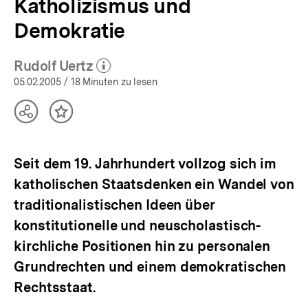
Katholizismus und
Demokratie
Rudolf Uertz
(Mehr zum Autor)
öffnen
05.02.2005
/ 18 Minuten zu lesen
Teilen
Inhalt
Optionen
merken
anzeigen
Seit dem 19. Jahrhundert vollzog sich im
katholischen Staatsdenken ein Wandel von
traditionalistischen Ideen über
konstitutionelle und neuscholastisch-
kirchliche Positionen hin zu personalen
Grundrechten und einem demokratischen
Rechtsstaat.