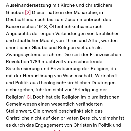
Auseinandersetzung mit Kirche und christlichem
Glauben.
Zur
[2]
Dieser hatte in der Monarchie, in
Deutschland noch bis zum Zusammenbruch des
Auflösung
Kaiserreiches 1918, Öffentlichkeitsanspruch.
der
Angesichts der engen Verbindungen von kirchlicher
Fußnote
und staatlicher Macht, von Thron und Altar, wurden
christlicher Glaube und Religion vielfach als
Zwangssysteme erfahren. Die seit der Französischen
Revolution 1789 machtvoll voranschreitende
Säkularisierung und Privatisierung der Religion, die
mit der Herauslösung von Wissenschaft, Wirtschaft
und Politik aus theologisch-kirchlichen Deutungen
einhergehen, führten nicht zur "Erledigung der
Religion"
Zur
[3]
. Doch hat die Religion im pluralistischen
Gemeinwesen einen wesentlich veränderten
Auflösung
Stellenwert. Gleichwohl beschränkt sich das
der
Christliche nicht auf den privaten Bereich, vielmehr ist
Fußnote
es durch das Engagement von Christen in Politik und