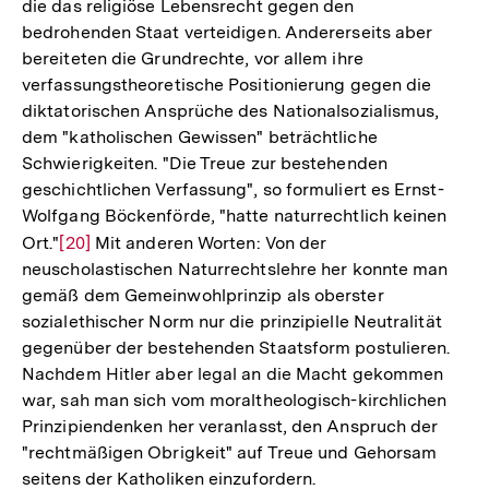
die das religiöse Lebensrecht gegen den
bedrohenden Staat verteidigen. Andererseits aber
bereiteten die Grundrechte, vor allem ihre
verfassungstheoretische Positionierung gegen die
diktatorischen Ansprüche des Nationalsozialismus,
dem "katholischen Gewissen" beträchtliche
Schwierigkeiten. "Die Treue zur bestehenden
geschichtlichen Verfassung", so formuliert es Ernst-
Wolfgang Böckenförde, "hatte naturrechtlich keinen
Ort."
Zur
[20]
Mit anderen Worten: Von der
neuscholastischen Naturrechtslehre her konnte man
Auflösung
gemäß dem Gemeinwohlprinzip als oberster
der
sozialethischer Norm nur die prinzipielle Neutralität
Fußnote
gegenüber der bestehenden Staatsform postulieren.
Nachdem Hitler aber legal an die Macht gekommen
war, sah man sich vom moraltheologisch-kirchlichen
Prinzipiendenken her veranlasst, den Anspruch der
"rechtmäßigen Obrigkeit" auf Treue und Gehorsam
seitens der Katholiken einzufordern.