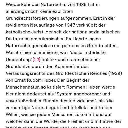
Wiederkehr des Naturrechts von 1936 hat er
Fu
allerdings noch keine expliziten
Grundrechtsforderungen aufgenommen. Erst in der
revidierten Neuauflage von 1947 verknüpft der
katholische Jurist, der seit der nationalsozialistischen
Diktatur im amerikanischen Exil lehrte, seine
Naturrechtsgedanken mit personalen Grundrechten.
Was ihn hierzu animierte, war "diese lästerliche
Umdeutung"
Zur
[23]
politik- und staatsethischer
Grundsätze durch den Kommentar des
Auflösung
Verfassungsrechts des Großdeutschen Reiches (1939)
der
von Ernst Rudolf Huber. Der Begriff der
Fußnote
Menschennatur, so kritisiert Rommen Huber, werde
hier nicht gedeutet als "System angeborener und
unveräußerlicher Rechte des Individuums", als "die
vernünftige Natur, begabt mit Intellekt und freiem
Willen, wie sie jedem Menschen zukommt und auf
welcher dann die Würde, die Freiheit und Initiative der
Zum
Seite