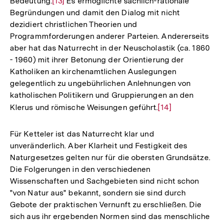
Bedeutung.
Zur
[13]
Es ermöglichte sachlich-rationale
Begründungen und damit den Dialog mit nicht
Auflösung
dezidiert christlichen Theorien und
der
Programmforderungen anderer Parteien. Andererseits
Fußnote
aber hat das Naturrecht in der Neuscholastik (ca. 1860
- 1960) mit ihrer Betonung der Orientierung der
Katholiken an kirchenamtlichen Auslegungen
gelegentlich zu ungebührlichen Anlehnungen von
katholischen Politikern und Gruppierungen an den
Klerus und römische Weisungen geführt.
Zur
[14]
Auflösung
der
Für Ketteler ist das Naturrecht klar und
Fußnote
unveränderlich. Aber Klarheit und Festigkeit des
Naturgesetzes gelten nur für die obersten Grundsätze.
Die Folgerungen in den verschiedenen
Wissenschaften und Sachgebieten sind nicht schon
"von Natur aus" bekannt, sondern sie sind durch
Gebote der praktischen Vernunft zu erschließen. Die
sich aus ihr ergebenden Normen sind das menschliche