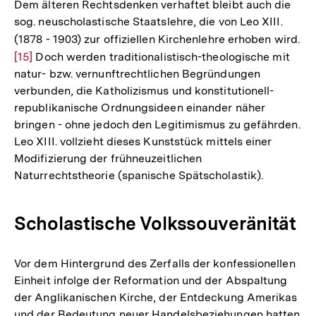
Dem älteren Rechtsdenken verhaftet bleibt auch die
sog. neuscholastische Staatslehre, die von Leo XIII.
(1878 - 1903) zur offiziellen Kirchenlehre erhoben wird.
Zu
[15]
Doch werden traditionalistisch-theologische mit
Au
natur- bzw. vernunftrechtlichen Begründungen
de
verbunden, die Katholizismus und konstitutionell-
Fu
republikanische Ordnungsideen einander näher
bringen - ohne jedoch den Legitimismus zu gefährden.
Leo XIII. vollzieht dieses Kunststück mittels einer
Modifizierung der frühneuzeitlichen
Naturrechtstheorie (spanische Spätscholastik).
Scholastische Volkssouveränität
Vor dem Hintergrund des Zerfalls der konfessionellen
Einheit infolge der Reformation und der Abspaltung
der Anglikanischen Kirche, der Entdeckung Amerikas
und der Bedeutung neuer Handelsbeziehungen hatten