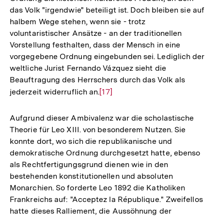
das Volk "irgendwie" beteiligt ist. Doch bleiben sie auf
halbem Wege stehen, wenn sie - trotz
voluntaristischer Ansätze - an der traditionellen
Vorstellung festhalten, dass der Mensch in eine
vorgegebene Ordnung eingebunden sei. Lediglich der
weltliche Jurist Fernando Vázquez sieht die
Beauftragung des Herrschers durch das Volk als
jederzeit widerruflich an.
Zur
[17]
Auflösung
der
Aufgrund dieser Ambivalenz war die scholastische
Fußnote
Theorie für Leo XIII. von besonderem Nutzen. Sie
konnte dort, wo sich die republikanische und
demokratische Ordnung durchgesetzt hatte, ebenso
als Rechtfertigungsgrund dienen wie in den
bestehenden konstitutionellen und absoluten
Monarchien. So forderte Leo 1892 die Katholiken
Frankreichs auf: "Acceptez la République." Zweifellos
hatte dieses Ralliement, die Aussöhnung der