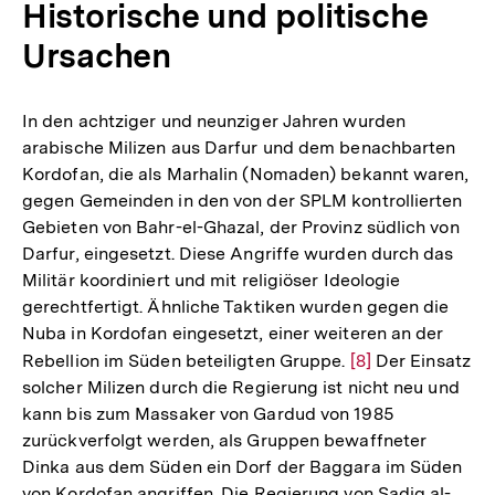
Historische und politische
Ursachen
In den achtziger und neunziger Jahren wurden
arabische Milizen aus Darfur und dem benachbarten
Kordofan, die als Marhalin (Nomaden) bekannt waren,
gegen Gemeinden in den von der SPLM kontrollierten
Gebieten von Bahr-el-Ghazal, der Provinz südlich von
Darfur, eingesetzt. Diese Angriffe wurden durch das
Militär koordiniert und mit religiöser Ideologie
gerechtfertigt. Ähnliche Taktiken wurden gegen die
Nuba in Kordofan eingesetzt, einer weiteren an der
Rebellion im Süden beteiligten Gruppe.
Zur
[8]
Der Einsatz
solcher Milizen durch die Regierung ist nicht neu und
Auflösung
kann bis zum Massaker von Gardud von 1985
der
zurückverfolgt werden, als Gruppen bewaffneter
Fußnote
Dinka aus dem Süden ein Dorf der Baggara im Süden
von Kordofan angriffen. Die Regierung von Sadiq al-