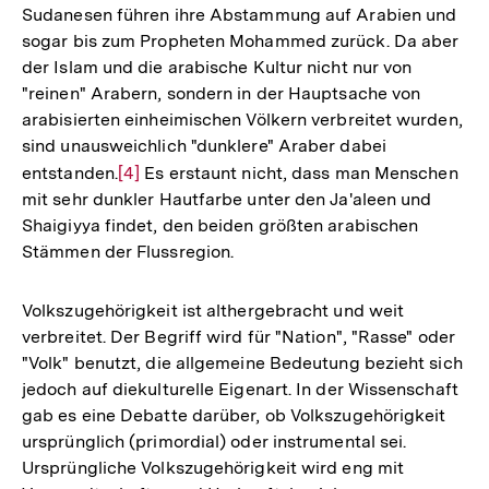
Sudanesen führen ihre Abstammung auf Arabien und
sogar bis zum Propheten Mohammed zurück. Da aber
der Islam und die arabische Kultur nicht nur von
"reinen" Arabern, sondern in der Hauptsache von
arabisierten einheimischen Völkern verbreitet wurden,
sind unausweichlich "dunklere" Araber dabei
entstanden.
Zur
[4]
Es erstaunt nicht, dass man Menschen
mit sehr dunkler Hautfarbe unter den Ja'aleen und
Auflösung
Shaigiyya findet, den beiden größten arabischen
der
Stämmen der Flussregion.
Fußnote
Volkszugehörigkeit ist althergebracht und weit
verbreitet. Der Begriff wird für "Nation", "Rasse" oder
"Volk" benutzt, die allgemeine Bedeutung bezieht sich
jedoch auf diekulturelle Eigenart. In der Wissenschaft
gab es eine Debatte darüber, ob Volkszugehörigkeit
ursprünglich (primordial) oder instrumental sei.
Ursprüngliche Volkszugehörigkeit wird eng mit