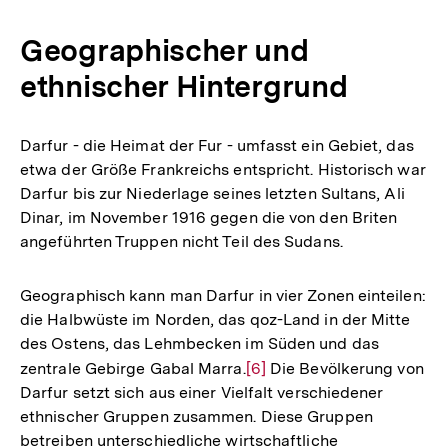
der
Fußnote
Geographischer und
ethnischer Hintergrund
Darfur - die Heimat der Fur - umfasst ein Gebiet, das
etwa der Größe Frankreichs entspricht. Historisch war
Darfur bis zur Niederlage seines letzten Sultans, Ali
Dinar, im November 1916 gegen die von den Briten
angeführten Truppen nicht Teil des Sudans.
Geographisch kann man Darfur in vier Zonen einteilen:
die Halbwüste im Norden, das qoz-Land in der Mitte
des Ostens, das Lehmbecken im Süden und das
zentrale Gebirge Gabal Marra.
Zur
[6]
Die Bevölkerung von
Darfur setzt sich aus einer Vielfalt verschiedener
Auflösung
ethnischer Gruppen zusammen. Diese Gruppen
der
betreiben unterschiedliche wirtschaftliche
Fußnote