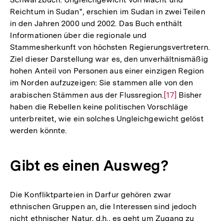
Reichtum in Sudan", erschien im Sudan in zwei Teilen
in den Jahren 2000 und 2002. Das Buch enthält
Informationen über die regionale und
Stammesherkunft von höchsten Regierungsvertretern.
Ziel dieser Darstellung war es, den unverhältnismäßig
hohen Anteil von Personen aus einer einzigen Region
im Norden aufzuzeigen: Sie stammen alle von den
arabischen Stämmen aus der Flussregion.
Zur
[17]
Bisher
haben die Rebellen keine politischen Vorschläge
Auflösung
unterbreitet, wie ein solches Ungleichgewicht gelöst
der
werden könnte.
Fußnote
Gibt es einen Ausweg?
Die Konfliktparteien in Darfur gehören zwar
ethnischen Gruppen an, die Interessen sind jedoch
Zum
nicht ethnischer Natur, d.h., es geht um Zugang zu
Seite