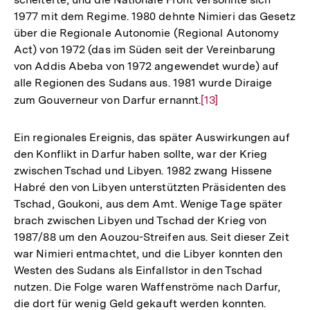
1977 mit dem Regime. 1980 dehnte Nimieri das Gesetz
über die Regionale Autonomie (Regional Autonomy
Act) von 1972 (das im Süden seit der Vereinbarung
von Addis Abeba von 1972 angewendet wurde) auf
alle Regionen des Sudans aus. 1981 wurde Diraige
zum Gouverneur von Darfur ernannt.
Zur
[13]
Auflösung
der
Ein regionales Ereignis, das später Auswirkungen auf
Fußnote
den Konflikt in Darfur haben sollte, war der Krieg
zwischen Tschad und Libyen. 1982 zwang Hissene
Habré den von Libyen unterstützten Präsidenten des
Tschad, Goukoni, aus dem Amt. Wenige Tage später
brach zwischen Libyen und Tschad der Krieg von
1987/88 um den Aouzou-Streifen aus. Seit dieser Zeit
war Nimieri entmachtet, und die Libyer konnten den
Westen des Sudans als Einfallstor in den Tschad
nutzen. Die Folge waren Waffenströme nach Darfur,
die dort für wenig Geld gekauft werden konnten.