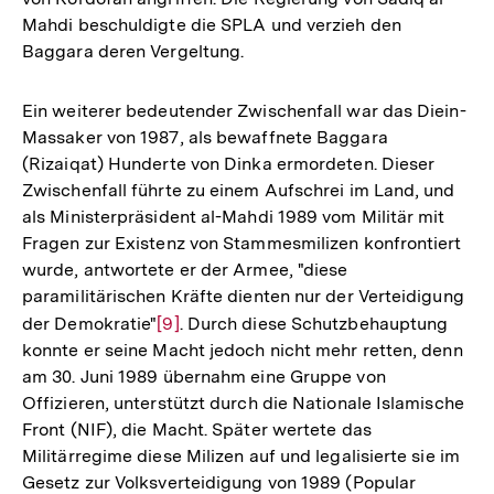
Mahdi beschuldigte die SPLA und verzieh den
Baggara deren Vergeltung.
Ein weiterer bedeutender Zwischenfall war das Diein-
Massaker von 1987, als bewaffnete Baggara
(Rizaiqat) Hunderte von Dinka ermordeten. Dieser
Zwischenfall führte zu einem Aufschrei im Land, und
als Ministerpräsident al-Mahdi 1989 vom Militär mit
Fragen zur Existenz von Stammesmilizen konfrontiert
wurde, antwortete er der Armee, "diese
paramilitärischen Kräfte dienten nur der Verteidigung
der Demokratie"
Zur
[9]
. Durch diese Schutzbehauptung
konnte er seine Macht jedoch nicht mehr retten, denn
Auflösung
am 30. Juni 1989 übernahm eine Gruppe von
der
Offizieren, unterstützt durch die Nationale Islamische
Fußnote
Front (NIF), die Macht. Später wertete das
Militärregime diese Milizen auf und legalisierte sie im
Gesetz zur Volksverteidigung von 1989 (Popular