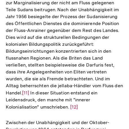
zur Marginalisierung der nicht am Fluss gelegenen
Teile Sudans beitrugen. Nach der Unabhängigkeit im
Jahr 1956 besiegelte der Prozess der Sudanisierung
des Öffentlichen Dienstes die dominierende Position
der Fluss-Anrainer gegenüber dem Rest des Landes.
Dies wird auf die strukturellen Bedingungen der
kolonialen Bildungspolitik zurückgeführt:
Bildungseinrichtungen konzentrierten sich in den
flussnahen Regionen. Als die Briten das Land
verließen, stellten beispielsweise die Darfuris fest,
dass ihre Angelegenheiten von Eliten vertreten
wurden, die sie als Fremde betrachteten. Und im
Alltag beherrschten die jellaba-Händler vom Fluss den
Handel.
Zur
[11]
In dieser Situation entstand ein
Leidensdruck, den manche mit "innerer
Auflösung
Kolonialisation" umschrieben.
Zur
[12]
der
Auflösung
Fußnote
der
Zwischen der Unabhängigkeit und der Oktober-
Fußnote