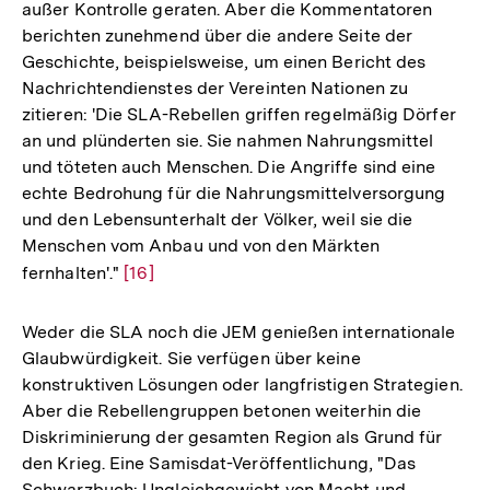
außer Kontrolle geraten. Aber die Kommentatoren
berichten zunehmend über die andere Seite der
Geschichte, beispielsweise, um einen Bericht des
Nachrichtendienstes der Vereinten Nationen zu
zitieren: 'Die SLA-Rebellen griffen regelmäßig Dörfer
an und plünderten sie. Sie nahmen Nahrungsmittel
und töteten auch Menschen. Die Angriffe sind eine
echte Bedrohung für die Nahrungsmittelversorgung
und den Lebensunterhalt der Völker, weil sie die
Menschen vom Anbau und von den Märkten
fernhalten'."
Zur
[16]
Auflösung
der
Weder die SLA noch die JEM genießen internationale
Fußnote
Glaubwürdigkeit. Sie verfügen über keine
konstruktiven Lösungen oder langfristigen Strategien.
Aber die Rebellengruppen betonen weiterhin die
Diskriminierung der gesamten Region als Grund für
den Krieg. Eine Samisdat-Veröffentlichung, "Das
Schwarzbuch: Ungleichgewicht von Macht und