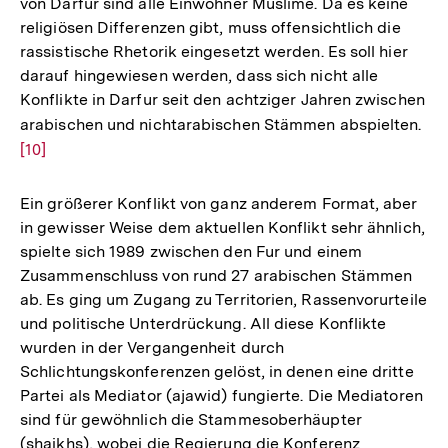
von Darfur sind alle Einwohner Muslime. Da es keine
religiösen Differenzen gibt, muss offensichtlich die
rassistische Rhetorik eingesetzt werden. Es soll hier
darauf hingewiesen werden, dass sich nicht alle
Konflikte in Darfur seit den achtziger Jahren zwischen
arabischen und nichtarabischen Stämmen abspielten.
Zur
[10]
Auf
der
Fuß
Ein größerer Konflikt von ganz anderem Format, aber
in gewisser Weise dem aktuellen Konflikt sehr ähnlich,
spielte sich 1989 zwischen den Fur und einem
Zusammenschluss von rund 27 arabischen Stämmen
ab. Es ging um Zugang zu Territorien, Rassenvorurteile
und politische Unterdrückung. All diese Konflikte
wurden in der Vergangenheit durch
Schlichtungskonferenzen gelöst, in denen eine dritte
Partei als Mediator (ajawid) fungierte. Die Mediatoren
sind für gewöhnlich die Stammesoberhäupter
(shaikhs), wobei die Regierung die Konferenz