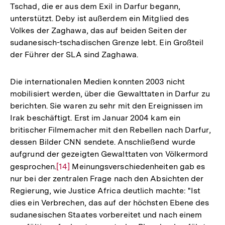
Tschad, die er aus dem Exil in Darfur begann,
unterstützt. Deby ist außerdem ein Mitglied des
Volkes der Zaghawa, das auf beiden Seiten der
sudanesisch-tschadischen Grenze lebt. Ein Großteil
der Führer der SLA sind Zaghawa.
Die internationalen Medien konnten 2003 nicht
mobilisiert werden, über die Gewalttaten in Darfur zu
berichten. Sie waren zu sehr mit den Ereignissen im
Irak beschäftigt. Erst im Januar 2004 kam ein
britischer Filmemacher mit den Rebellen nach Darfur,
dessen Bilder CNN sendete. Anschließend wurde
aufgrund der gezeigten Gewalttaten von Völkermord
gesprochen.
Zur
[14]
Meinungsverschiedenheiten gab es
nur bei der zentralen Frage nach den Absichten der
Auflösung
Regierung, wie Justice Africa deutlich machte: "Ist
der
dies ein Verbrechen, das auf der höchsten Ebene des
Fußnote
sudanesischen Staates vorbereitet und nach einem