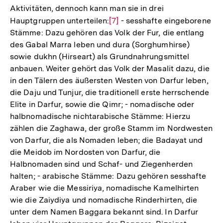
Aktivitäten, dennoch kann man sie in drei
Hauptgruppen unterteilen:
Zur
[7]
- sesshafte eingeborene
Stämme: Dazu gehören das Volk der Fur, die entlang
Auflösung
des Gabal Marra leben und dura (Sorghumhirse)
der
sowie dukhn (Hirseart) als Grundnahrungsmittel
Fußnote
anbauen. Weiter gehört das Volk der Masalit dazu, die
in den Tälern des äußersten Westen von Darfur leben,
die Daju und Tunjur, die traditionell erste herrschende
Elite in Darfur, sowie die Qimr; - nomadische oder
halbnomadische nichtarabische Stämme: Hierzu
zählen die Zaghawa, der große Stamm im Nordwesten
von Darfur, die als Nomaden leben; die Badayat und
die Meidob im Nordosten von Darfur, die
Halbnomaden sind und Schaf- und Ziegenherden
halten; - arabische Stämme: Dazu gehören sesshafte
Araber wie die Messiriya, nomadische Kamelhirten
wie die Zaiydiya und nomadische Rinderhirten, die
unter dem Namen Baggara bekannt sind. In Darfur