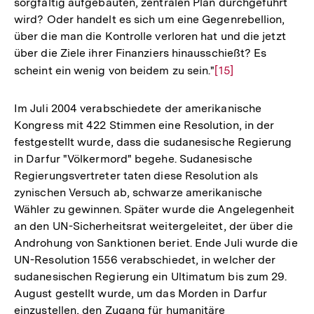
sorgfältig aufgebauten, zentralen Plan durchgeführt
wird? Oder handelt es sich um eine Gegenrebellion,
über die man die Kontrolle verloren hat und die jetzt
über die Ziele ihrer Finanziers hinausschießt? Es
scheint ein wenig von beidem zu sein."
Zur
[15]
Auflösung
der
Im Juli 2004 verabschiedete der amerikanische
Fußnote
Kongress mit 422 Stimmen eine Resolution, in der
festgestellt wurde, dass die sudanesische Regierung
in Darfur "Völkermord" begehe. Sudanesische
Regierungsvertreter taten diese Resolution als
zynischen Versuch ab, schwarze amerikanische
Wähler zu gewinnen. Später wurde die Angelegenheit
an den UN-Sicherheitsrat weitergeleitet, der über die
Androhung von Sanktionen beriet. Ende Juli wurde die
UN-Resolution 1556 verabschiedet, in welcher der
sudanesischen Regierung ein Ultimatum bis zum 29.
August gestellt wurde, um das Morden in Darfur
einzustellen, den Zugang für humanitäre