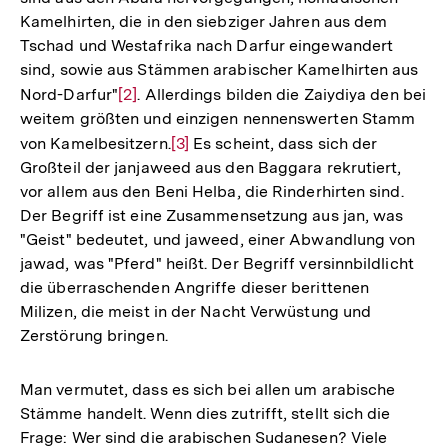
Kamelhirten, die in den siebziger Jahren aus dem
Tschad und Westafrika nach Darfur eingewandert
sind, sowie aus Stämmen arabischer Kamelhirten aus
Nord-Darfur"
Zur
[2]
. Allerdings bilden die Zaiydiya den bei
weitem größten und einzigen nennenswerten Stamm
Auflösung
von Kamelbesitzern.
Zur
[3]
Es scheint, dass sich der
der
Großteil der janjaweed aus den Baggara rekrutiert,
Auflösung
Fußnote
vor allem aus den Beni Helba, die Rinderhirten sind.
der
Der Begriff ist eine Zusammensetzung aus jan, was
Fußnote
"Geist" bedeutet, und jaweed, einer Abwandlung von
jawad, was "Pferd" heißt. Der Begriff versinnbildlicht
die überraschenden Angriffe dieser berittenen
Milizen, die meist in der Nacht Verwüstung und
Zerstörung bringen.
Man vermutet, dass es sich bei allen um arabische
Stämme handelt. Wenn dies zutrifft, stellt sich die
Frage: Wer sind die arabischen Sudanesen? Viele