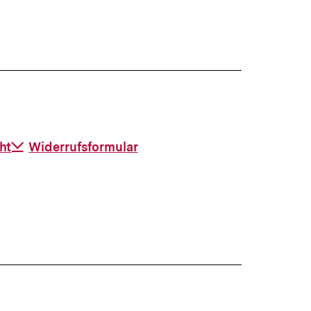
ht
Download-
Widerrufsformular
Link: