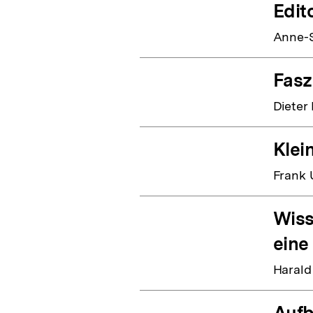
Edito
Anne-S
Fasz
Dieter
Klei
Frank 
Wiss
eine
Harald
Aufb