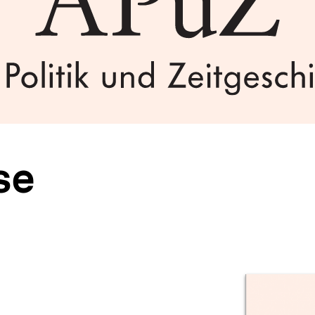
se
Prod