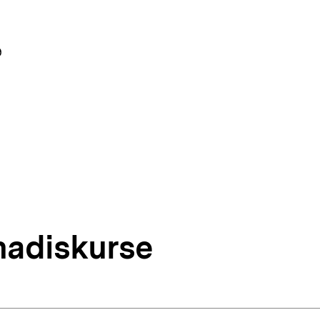
9
madiskurse