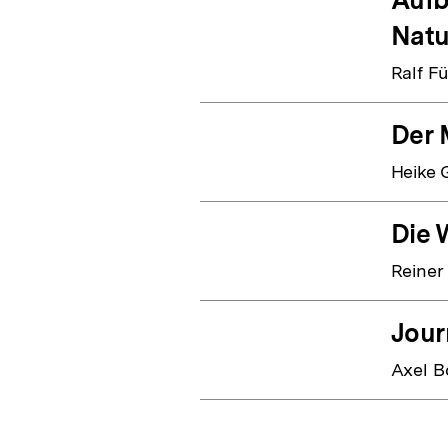
Natu
Ralf F
Der 
Heike 
Die 
Reine
Jour
Axel B