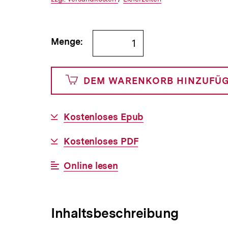
€
Versandkosten
Link:
zu
Link:
zu
und
den
den
Bestellmenge
Menge:
0
angeben
Cents
DEM WARENKORB HINZUFÜ
Download-
Kostenloses Epub
Link:
Download-
Kostenloses PDF
Link:
Interner
Online lesen
Link:
Inhaltsbeschreibung