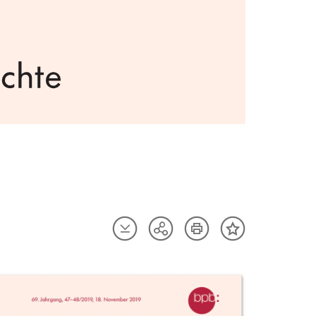
Artikel
Artikel
Teilen
Inhalt
herunterladen
drucken
Optionen
merken
anzeigen
uktvorschau