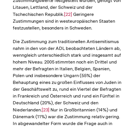
Zustimmungswerte festgestellt wurden, gefolgt von
Litauen, Lettland, der Schweiz und der
Tschechischen Republik.
Zur
[22]
Geringere
Zustimmungen sind in westeuropäischen Staaten
Auflösung
festzustellen, besonders in Schweden.
der
Fußnote
Die Zustimmung zum traditionellen Antisemitismus
nahm in den von der ADL beobachteten Ländern ab,
wenngleich unterschiedlich stark und insgesamt auf
hohem Niveau. 2005 stimmten noch ein Drittel und
mehr der Befragten in Italien, Belgien, Spanien,
Polen und insbesondere Ungarn (55%) der
Behauptung eines zu großen Einflusses von Juden in
der Geschäftswelt zu, rund ein Viertel der Befragten
in Frankreich und Österreich und rund ein Fünftel in
Deutschland (20%), der Schweiz und den
Niederlanden.
Zur
[23]
Nur in Großbritannien (14%) und
Dänemark (11%) war die Zustimmung relativ gering.
Auflösung
In abgewandelter Form wurde die Frage auch in
der