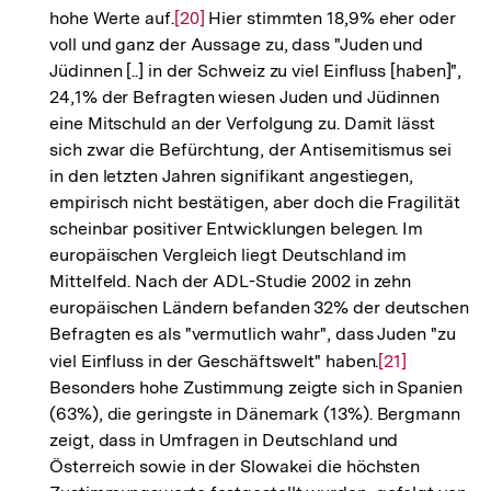
hohe Werte auf.
Zur
[20]
Hier stimmten 18,9% eher oder
voll und ganz der Aussage zu, dass "Juden und
Auflösung
Jüdinnen [..] in der Schweiz zu viel Einfluss [haben]",
der
24,1% der Befragten wiesen Juden und Jüdinnen
Fußnote
eine Mitschuld an der Verfolgung zu. Damit lässt
sich zwar die Befürchtung, der Antisemitismus sei
in den letzten Jahren signifikant angestiegen,
empirisch nicht bestätigen, aber doch die Fragilität
scheinbar positiver Entwicklungen belegen. Im
europäischen Vergleich liegt Deutschland im
Mittelfeld. Nach der ADL-Studie 2002 in zehn
europäischen Ländern befanden 32% der deutschen
Befragten es als "vermutlich wahr", dass Juden "zu
viel Einfluss in der Geschäftswelt" haben.
Zur
[21]
Besonders hohe Zustimmung zeigte sich in Spanien
Auflösung
(63%), die geringste in Dänemark (13%). Bergmann
der
zeigt, dass in Umfragen in Deutschland und
Fußnote
Österreich sowie in der Slowakei die höchsten