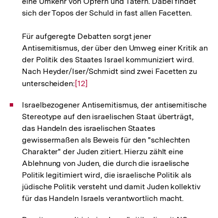
eine Umkehr von Opfern und Tätern. Dabei findet
sich der Topos der Schuld in fast allen Facetten.
Für aufgeregte Debatten sorgt jener
Antisemitismus, der über den Umweg einer Kritik an
der Politik des Staates Israel kommuniziert wird.
Nach Heyder/Iser/Schmidt sind zwei Facetten zu
unterscheiden:
Zur
[12]
Auflösung
Israelbezogener Antisemitismus, der antisemitische
der
Stereotype auf den israelischen Staat überträgt,
Fußnote
das Handeln des israelischen Staates
gewissermaßen als Beweis für den "schlechten
Charakter" der Juden zitiert. Hierzu zählt eine
Ablehnung von Juden, die durch die israelische
Politik legitimiert wird, die israelische Politik als
jüdische Politik versteht und damit Juden kollektiv
für das Handeln Israels verantwortlich macht.