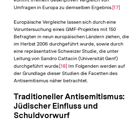
Umfragen in Europa zu demselben Ergebnis.
Zur
[17]
Auflösung
Europäische Vergleiche lassen sich durch eine
der
Voruntersuchung eines GMF-Projektes mit 150
Fußnote
Befragten in neun europäischen Ländern ziehen, die
im Herbst 2006 durchgeführt wurde, sowie durch
eine repräsentative Schweizer Studie, die unter
Leitung von Sandro Cattacin (Universität Genf)
durchgeführt wurde.
Zur
[18]
Im Folgenden werden auf
der Grundlage dieser Studien die Facetten des
Auflösung
Antisemitismus näher betrachtet.
der
Fußnote
Traditioneller Antisemitismus:
Jüdischer Einfluss und
Schuldvorwurf