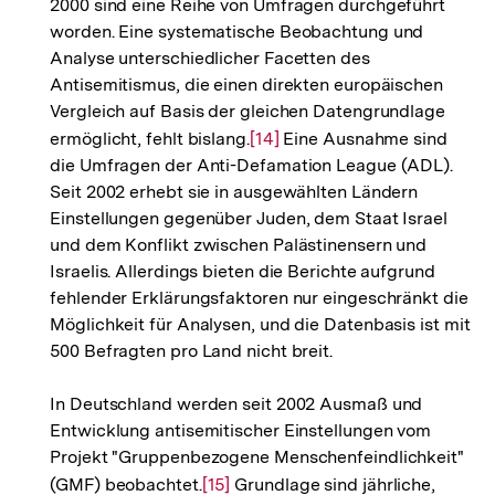
2000 sind eine Reihe von Umfragen durchgeführt
worden. Eine systematische Beobachtung und
Analyse unterschiedlicher Facetten des
Antisemitismus, die einen direkten europäischen
Vergleich auf Basis der gleichen Datengrundlage
ermöglicht, fehlt bislang.
Zur
[14]
Eine Ausnahme sind
die Umfragen der Anti-Defamation League (ADL).
Auflösung
Seit 2002 erhebt sie in ausgewählten Ländern
der
Einstellungen gegenüber Juden, dem Staat Israel
Fußnote
und dem Konflikt zwischen Palästinensern und
Israelis. Allerdings bieten die Berichte aufgrund
fehlender Erklärungsfaktoren nur eingeschränkt die
Möglichkeit für Analysen, und die Datenbasis ist mit
500 Befragten pro Land nicht breit.
In Deutschland werden seit 2002 Ausmaß und
Entwicklung antisemitischer Einstellungen vom
Projekt "Gruppenbezogene Menschenfeindlichkeit"
(GMF) beobachtet.
Zur
[15]
Grundlage sind jährliche,