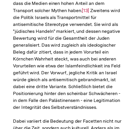
dass die Medien einen hohen Anteil an dem
Transport solcher Mythen haben.
Zur
[13]
Zweitens wird
die Politik Israels als Transportmittel für
Auflösung
antisemitische Stereotype verwendet. Sie wird als
der
"jüdisches Handeln" markiert, und dessen negative
Fußnote
Bewertung wird für die Gesamtheit der Juden
generalisiert. Das wird zugleich als ideologischer
Beleg dafür zitiert, dass in jedem Vorurteil ein
Körnchen Wahrheit steckt, was auch bei anderen
Vorurteilen wie etwa der Islamfeindlichkeit ins Feld
geführt wird. Der Vorwurf, jegliche Kritik an Israel
würde gleich als antisemitisch gebrandmarkt, ist
dabei eine dritte Variante. Schließlich bietet die
Positionierung hinter den scheinbar Schwächeren -
in dem Falle den Palästinensern - eine Legitimation
der Integrität des Selbstverständnisses.
Dabei variiert die Bedeutung der Facetten nicht nur
über die Zeit, sondern auch kulturell. Anders als im