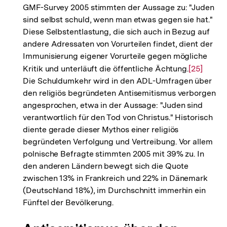
GMF-Survey 2005 stimmten der Aussage zu: "Juden
sind selbst schuld, wenn man etwas gegen sie hat."
Diese Selbstentlastung, die sich auch in Bezug auf
andere Adressaten von Vorurteilen findet, dient der
Immunisierung eigener Vorurteile gegen mögliche
Kritik und unterläuft die öffentliche Ächtung.
Zur
[25]
Die Schuldumkehr wird in den ADL-Umfragen über
Auflösung
den religiös begründeten Antisemitismus verborgen
der
angesprochen, etwa in der Aussage: "Juden sind
Fußnote
verantwortlich für den Tod von Christus." Historisch
diente gerade dieser Mythos einer religiös
begründeten Verfolgung und Vertreibung. Vor allem
polnische Befragte stimmten 2005 mit 39% zu. In
den anderen Ländern bewegt sich die Quote
zwischen 13% in Frankreich und 22% in Dänemark
(Deutschland 18%), im Durchschnitt immerhin ein
Fünftel der Bevölkerung.