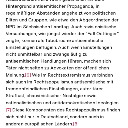
Hintergrund antisemitischer Propaganda, in
regelmäßigen Abständen angeheizt von politischen
Eliten und Gruppen, wie etwa den Abgeordneten der
NPD im Sächsischen Landtag. Auch revisionistische
Versuchungen, wie jüngst wieder der "Fall Oettinger"
zeigte, können als Tabubrüche antisemitische
Einstellungen beflügeln. Auch wenn Einstellungen
nicht unmittelbar und zwangsläufig zu
antisemitischen Handlungen führen, machen sich
Täter nicht selten zu Advokaten der öffentlichen
Meinung.
Zur
[6]
Wie im Rechtsextremismus verbinden
sich auch im Rechtspopulismus antisemitische mit
Auflösung
fremdenfeindlichen Einstellungen, autoritärer
der
Straflust, chauvinistischer Nostalgie sowie
Fußnote
nationalistischen und antidemokratischen Ideologien.
Zur
[7]
Diese Komponenten des Rechtspopulismus finden
Auf
sich nicht nur in Deutschland, sondern auch in
der
anderen europäischen Ländern.
Zur
[8]
Fuß