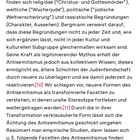
finden sich religiöse ("Christus- und Gottesmörder"),
weltliche ("Wucherjude"), politische ("jüdische
Weltverschwörung") und rassistische Begründungen
(Charakter, Aussehen). Bergmann verweist darauf,
dass diese Begründungen nicht zu jeder Zeit und, wie
sich ergänzen lässt, nicht in jeder Kultur und
kulturellen Subgruppe gleichermaßen wirksam sind.
Seine Kraft als legitimierender Mythos erhält der
Antisemitismus jedoch aus kollektivem Wissen; dieses
ermöglicht es, ältere Schichten der Judenfeindschaft
durch neuere zu überlagern und sie damit jederzeit zu
reaktivieren.
Zur
[10]
Wir schlagen vor, neuere Formen des
Antisemitismus als transformierte Facetten zu
Auflösung
verstehen, in denen uralte Stereotype fortleben und
der
weitergetragen werden.
Zur
[11]
Durch die in ihrer
Fußnote
Transformation verklausulierte Form lässt sich die
Auflösung
Ächtung des Antisemitismus geschickt umgehen.
der
Resümiert man empirische Studien, dann lassen sich
Fußnote
u. E. folgende Facetten des Antisemitismus finden: