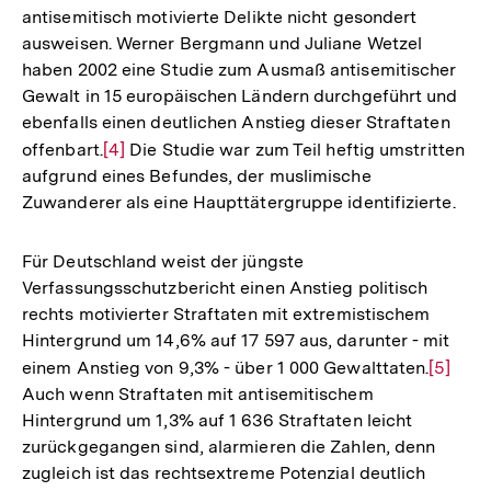
antisemitisch motivierte Delikte nicht gesondert
ausweisen. Werner Bergmann und Juliane Wetzel
haben 2002 eine Studie zum Ausmaß antisemitischer
Gewalt in 15 europäischen Ländern durchgeführt und
ebenfalls einen deutlichen Anstieg dieser Straftaten
offenbart.
Zur
[4]
Die Studie war zum Teil heftig umstritten
aufgrund eines Befundes, der muslimische
Auflösung
Zuwanderer als eine Haupttätergruppe identifizierte.
der
Fußnote
Für Deutschland weist der jüngste
Verfassungsschutzbericht einen Anstieg politisch
rechts motivierter Straftaten mit extremistischem
Hintergrund um 14,6% auf 17 597 aus, darunter - mit
einem Anstieg von 9,3% - über 1 000 Gewalttaten.
Zur
[5]
Auch wenn Straftaten mit antisemitischem
Auflös
Hintergrund um 1,3% auf 1 636 Straftaten leicht
der
zurückgegangen sind, alarmieren die Zahlen, denn
Fußnot
zugleich ist das rechtsextreme Potenzial deutlich