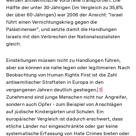
werden antisemitische Vorurteile transportiert. Die
Auflösung
Hälfte der unter 30-Jährigen (im Vergleich zu 35,8%
der
der über 60-Jährigen) war 2006 der Ansicht: "Israel
Fußnote
führt einen Vernichtungskrieg gegen die
Palästinenser", und setzte damit die Handlungen
Israels mit den Verbrechen der Nationalsozialisten
gleich.
Einstellungen müssen nicht zu Handlungen führen,
aber sie können sie nahe legen oder legitimieren. Nach
Beobachtung von Human Rights First ist die Zahl
antisemitischer Straftaten in Europa in den
vergangenen Jahren deutlich gestiegen.
Zur
[3]
Zunehmend sind junge Menschen nicht nur Angreifer,
Auflösung
sondern auch Opfer - zum Beispiel von Anschlägen
der
auf jüdische Kindergärten und Schulen. Ein
Fußnote
europäischer Vergleich ist dadurch erschwert, dass
etliche Länder nur eingeschränkte oder gar keine
systematische Erfassung von Hate Crimes bieten oder