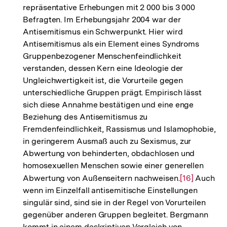
repräsentative Erhebungen mit 2 000 bis 3 000
Auflösung
Befragten. Im Erhebungsjahr 2004 war der
der
Antisemitismus ein Schwerpunkt. Hier wird
Fußnote
Antisemitismus als ein Element eines Syndroms
Gruppenbezogener Menschenfeindlichkeit
verstanden, dessen Kern eine Ideologie der
Ungleichwertigkeit ist, die Vorurteile gegen
unterschiedliche Gruppen prägt. Empirisch lässt
sich diese Annahme bestätigen und eine enge
Beziehung des Antisemitismus zu
Fremdenfeindlichkeit, Rassismus und Islamophobie,
in geringerem Ausmaß auch zu Sexismus, zur
Abwertung von behinderten, obdachlosen und
homosexuellen Menschen sowie einer generellen
Abwertung von Außenseitern nachweisen.
Zur
[16]
Auch
wenn im Einzelfall antisemitische Einstellungen
Auflösung
singulär sind, sind sie in der Regel von Vorurteilen
der
gegenüber anderen Gruppen begleitet. Bergmann
Fußnote
kommt in einem deskriptiven Vergleich von