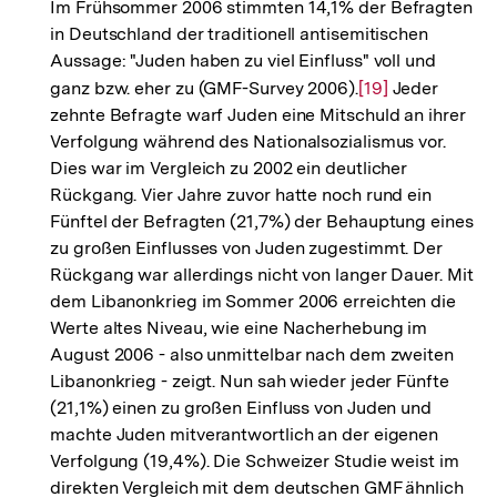
Im Frühsommer 2006 stimmten 14,1% der Befragten
in Deutschland der traditionell antisemitischen
Aussage: "Juden haben zu viel Einfluss" voll und
ganz bzw. eher zu (GMF-Survey 2006).
Zur
[19]
Jeder
zehnte Befragte warf Juden eine Mitschuld an ihrer
Auflösung
Verfolgung während des Nationalsozialismus vor.
der
Dies war im Vergleich zu 2002 ein deutlicher
Fußnote
Rückgang. Vier Jahre zuvor hatte noch rund ein
Fünftel der Befragten (21,7%) der Behauptung eines
zu großen Einflusses von Juden zugestimmt. Der
Rückgang war allerdings nicht von langer Dauer. Mit
dem Libanonkrieg im Sommer 2006 erreichten die
Werte altes Niveau, wie eine Nacherhebung im
August 2006 - also unmittelbar nach dem zweiten
Libanonkrieg - zeigt. Nun sah wieder jeder Fünfte
(21,1%) einen zu großen Einfluss von Juden und
machte Juden mitverantwortlich an der eigenen
Verfolgung (19,4%). Die Schweizer Studie weist im
direkten Vergleich mit dem deutschen GMF ähnlich