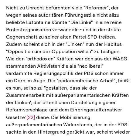
der
Nicht zu Unrecht befürchten viele "Reformer", der
Fußnote
wegen seines autoritären Führungsstils nicht allzu
beliebte Lafontaine könnte "Die Linke" in eine reine
Protestorganisation verwandeln - und in die strikte
Gegnerschaft zu seiner alten Partei SPD treiben.
Zudem scheint sich in der "Linken" nun der Habitus
"Opposition um der Opposition willen" zu festigen.
Wie den "orthodoxen" Kräften war den aus der WASG
stammenden Aktivisten die als "neoliberal"
verdammte Regierungspolitik der PDS schon immer
ein Dorn im Auge. Die "parlamentarische Arbeit", heißt
es nun, sei so zu "gestalten, dass sie der
Zusammenarbeit mit außerparlamentarischen Kräften
der Linken', der öffentlichen Darstellung eigener
Reformvorschläge und dem Einbringen alternativer
Gesetze"
Zur
[22]
diene. Die Mobilisierung
außerparlamentarischen Widerstands, der in der PDS
Auflösung
sachte in den Hintergrund gerückt war, scheint wieder
der