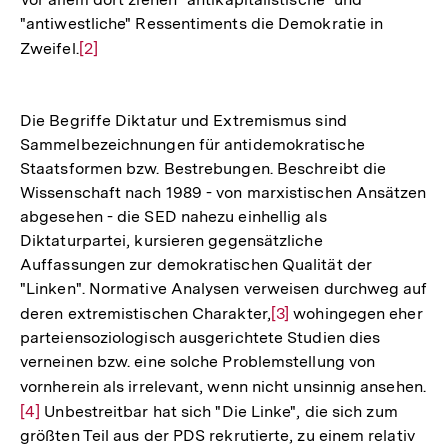
"antiwestliche" Ressentiments die Demokratie in
Zweifel.
Zur
[2]
Auflösung
der
Die Begriffe Diktatur und Extremismus sind
Fußnote
Sammelbezeichnungen für antidemokratische
Staatsformen bzw. Bestrebungen. Beschreibt die
Wissenschaft nach 1989 - von marxistischen Ansätzen
abgesehen - die SED nahezu einhellig als
Diktaturpartei, kursieren gegensätzliche
Auffassungen zur demokratischen Qualität der
"Linken". Normative Analysen verweisen durchweg auf
deren extremistischen Charakter,
Zur
[3]
wohingegen eher
parteiensoziologisch ausgerichtete Studien dies
Auflösung
verneinen bzw. eine solche Problemstellung von
der
vornherein als irrelevant, wenn nicht unsinnig ansehen.
Zu
Fußnote
[4]
Unbestreitbar hat sich "Die Linke", die sich zum
Au
größten Teil aus der PDS rekrutierte, zu einem relativ
de