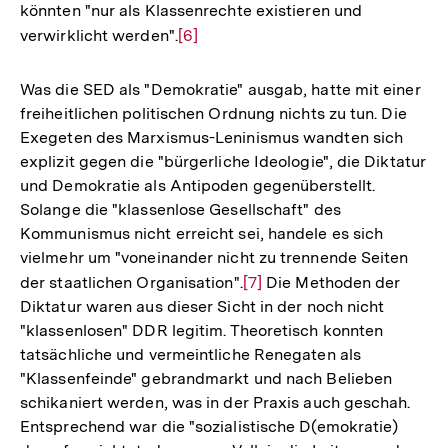
könnten "nur als Klassenrechte existieren und
verwirklicht werden".
Zur
[6]
Auflösung
der
Was die SED als "Demokratie" ausgab, hatte mit einer
Fußnote
freiheitlichen politischen Ordnung nichts zu tun. Die
Exegeten des Marxismus-Leninismus wandten sich
explizit gegen die "bürgerliche Ideologie", die Diktatur
und Demokratie als Antipoden gegenüberstellt.
Solange die "klassenlose Gesellschaft" des
Kommunismus nicht erreicht sei, handele es sich
vielmehr um "voneinander nicht zu trennende Seiten
der staatlichen Organisation".
Zur
[7]
Die Methoden der
Diktatur waren aus dieser Sicht in der noch nicht
Auflösung
"klassenlosen" DDR legitim. Theoretisch konnten
der
tatsächliche und vermeintliche Renegaten als
Fußnote
"Klassenfeinde" gebrandmarkt und nach Belieben
schikaniert werden, was in der Praxis auch geschah.
Entsprechend war die "sozialistische D(emokratie)