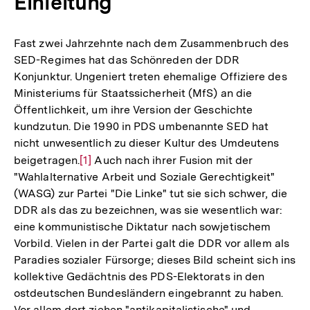
Einleitung
Fast zwei Jahrzehnte nach dem Zusammenbruch des
SED-Regimes hat das Schönreden der DDR
Konjunktur. Ungeniert treten ehemalige Offiziere des
Ministeriums für Staatssicherheit (MfS) an die
Öffentlichkeit, um ihre Version der Geschichte
kundzutun. Die 1990 in PDS umbenannte SED hat
nicht unwesentlich zu dieser Kultur des Umdeutens
beigetragen.
Zur
[1]
Auch nach ihrer Fusion mit der
"Wahlalternative Arbeit und Soziale Gerechtigkeit"
Auflösung
(WASG) zur Partei "Die Linke" tut sie sich schwer, die
der
DDR als das zu bezeichnen, was sie wesentlich war:
Fußnote
eine kommunistische Diktatur nach sowjetischem
Vorbild. Vielen in der Partei galt die DDR vor allem als
Paradies sozialer Fürsorge; dieses Bild scheint sich ins
kollektive Gedächtnis des PDS-Elektorats in den
ostdeutschen Bundesländern eingebrannt zu haben.
Vor allem dort ziehen "antikapitalistische" und