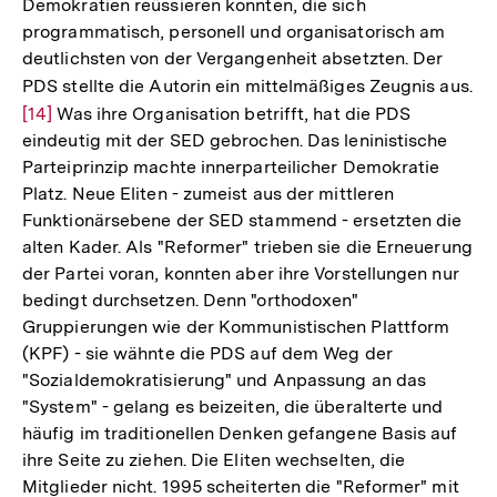
Demokratien reüssieren konnten, die sich
programmatisch, personell und organisatorisch am
deutlichsten von der Vergangenheit absetzten. Der
PDS stellte die Autorin ein mittelmäßiges Zeugnis aus.
Zu
[14]
Was ihre Organisation betrifft, hat die PDS
Au
eindeutig mit der SED gebrochen. Das leninistische
de
Parteiprinzip machte innerparteilicher Demokratie
Fu
Platz. Neue Eliten - zumeist aus der mittleren
Funktionärsebene der SED stammend - ersetzten die
alten Kader. Als "Reformer" trieben sie die Erneuerung
der Partei voran, konnten aber ihre Vorstellungen nur
bedingt durchsetzen. Denn "orthodoxen"
Gruppierungen wie der Kommunistischen Plattform
(KPF) - sie wähnte die PDS auf dem Weg der
"Sozialdemokratisierung" und Anpassung an das
"System" - gelang es beizeiten, die überalterte und
häufig im traditionellen Denken gefangene Basis auf
ihre Seite zu ziehen. Die Eliten wechselten, die
Mitglieder nicht. 1995 scheiterten die "Reformer" mit