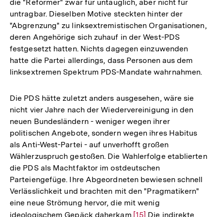
die "Reformer" zwar für untauglich, aber nicht für
untragbar. Dieselben Motive steckten hinter der
"Abgrenzung" zu linksextremistischen Organisationen,
deren Angehörige sich zuhauf in der West-PDS
festgesetzt hatten. Nichts dagegen einzuwenden
hatte die Partei allerdings, dass Personen aus dem
linksextremen Spektrum PDS-Mandate wahrnahmen.
Die PDS hätte zuletzt anders ausgesehen, wäre sie
nicht vier Jahre nach der Wiedervereinigung in den
neuen Bundesländern - weniger wegen ihrer
politischen Angebote, sondern wegen ihres Habitus
als Anti-West-Partei - auf unverhofft großen
Wählerzuspruch gestoßen. Die Wahlerfolge etablierten
die PDS als Machtfaktor im ostdeutschen
Parteiengefüge. Ihre Abgeordneten bewiesen schnell
Verlässlichkeit und brachten mit den "Pragmatikern"
eine neue Strömung hervor, die mit wenig
ideologischem Gepäck daherkam.
Zur
[15]
Die indirekte