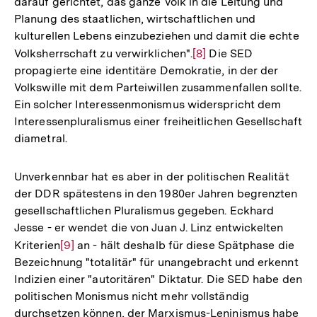
darauf gerichtet, das ganze Volk in die Leitung und
Planung des staatlichen, wirtschaftlichen und
kulturellen Lebens einzubeziehen und damit die echte
Volksherrschaft zu verwirklichen".
Zur
[8]
Die SED
propagierte eine identitäre Demokratie, in der der
Auflösung
Volkswille mit dem Parteiwillen zusammenfallen sollte.
der
Ein solcher Interessenmonismus widerspricht dem
Fußnote
Interessenpluralismus einer freiheitlichen Gesellschaft
diametral.
Unverkennbar hat es aber in der politischen Realität
der DDR spätestens in den 1980er Jahren begrenzten
gesellschaftlichen Pluralismus gegeben. Eckhard
Jesse - er wendet die von Juan J. Linz entwickelten
Kriterien
Zur
[9]
an - hält deshalb für diese Spätphase die
Bezeichnung "totalitär" für unangebracht und erkennt
Auflösung
Indizien einer "autoritären" Diktatur. Die SED habe den
der
politischen Monismus nicht mehr vollständig
Fußnote
durchsetzen können, der Marxismus-Leninismus habe