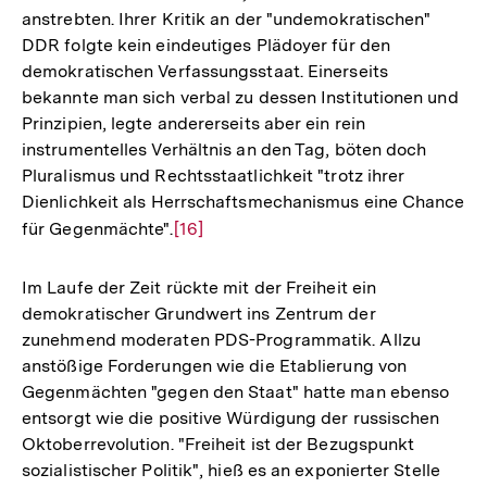
anstrebten. Ihrer Kritik an der "undemokratischen"
DDR folgte kein eindeutiges Plädoyer für den
demokratischen Verfassungsstaat. Einerseits
bekannte man sich verbal zu dessen Institutionen und
Prinzipien, legte andererseits aber ein rein
instrumentelles Verhältnis an den Tag, böten doch
Pluralismus und Rechtsstaatlichkeit "trotz ihrer
Dienlichkeit als Herrschaftsmechanismus eine Chance
für Gegenmächte".
Zur
[16]
Auflösung
der
Im Laufe der Zeit rückte mit der Freiheit ein
Fußnote
demokratischer Grundwert ins Zentrum der
zunehmend moderaten PDS-Programmatik. Allzu
anstößige Forderungen wie die Etablierung von
Gegenmächten "gegen den Staat" hatte man ebenso
entsorgt wie die positive Würdigung der russischen
Oktoberrevolution. "Freiheit ist der Bezugspunkt
sozialistischer Politik", hieß es an exponierter Stelle