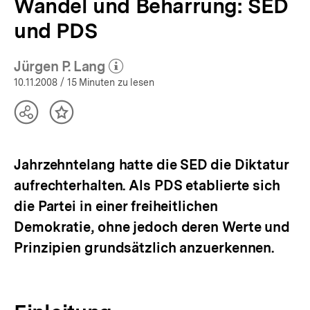
Wandel und Beharrung: SED
und PDS
Jürgen P. Lang
(Mehr zum Autor)
öffnen
10.11.2008
/ 15 Minuten zu lesen
Teilen
Inhalt
Optionen
merken
anzeigen
Jahrzehntelang hatte die SED die Diktatur
aufrechterhalten. Als PDS etablierte sich
die Partei in einer freiheitlichen
Demokratie, ohne jedoch deren Werte und
Prinzipien grundsätzlich anzuerkennen.