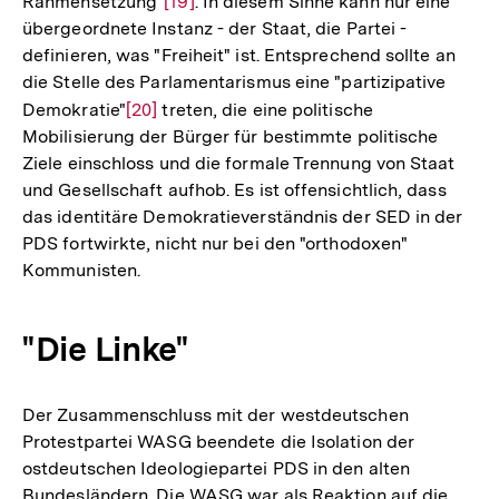
Rahmensetzung"
Zur
[19]
. In diesem Sinne kann nur eine
Fußnote
übergeordnete Instanz - der Staat, die Partei -
Auflösung
definieren, was "Freiheit" ist. Entsprechend sollte an
der
die Stelle des Parlamentarismus eine "partizipative
Fußnote
Demokratie"
Zur
[20]
treten, die eine politische
Mobilisierung der Bürger für bestimmte politische
Auflösung
Ziele einschloss und die formale Trennung von Staat
der
und Gesellschaft aufhob. Es ist offensichtlich, dass
Fußnote
das identitäre Demokratieverständnis der SED in der
PDS fortwirkte, nicht nur bei den "orthodoxen"
Kommunisten.
"Die Linke"
Der Zusammenschluss mit der westdeutschen
Protestpartei WASG beendete die Isolation der
ostdeutschen Ideologiepartei PDS in den alten
Bundesländern. Die WASG war als Reaktion auf die