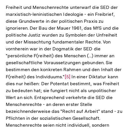
Freiheit und Menschenrechte unterwarf die SED der
marxistisch-leninistischen Ideologie - ein Freibrief,
diese Grundwerte in der politischen Praxis zu
ignorieren. Der Bau der Mauer 1961, das MfS und die
politische Justiz wurden zu Symbolen der Unfreiheit
und der Missachtung fundamentaler Rechte. Von
vornherein war in der Dogmatik der SED die
"persönliche F(reiheit) des Menschen (...) immer an
gesellschaftliche Voraussetzungen gebunden. Sie
bestimmen den konkreten Rahmen und den Inhalt der
F(reiheit) des Individuums."
Zur
[5]
In einer Diktatur kann
dies nur heißen: Der Potentat bestimmt, was Freiheit
Auflösung
zu bedeuten hat; sie fungiert nicht als unpolitischer
der
Wert an sich. Entsprechend verkehrte die SED die
Fußnote
Menschenrechte - an deren erster Stelle
bezeichnenderweise das "Recht auf Arbeit" stand - zu
Pflichten in der sozialistischen Gesellschaft.
Menschenrechte seien nicht individuell, sondern