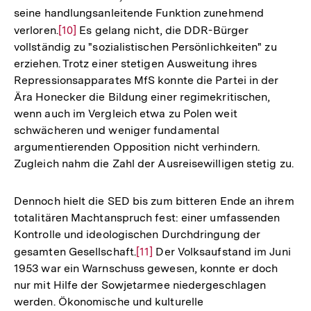
seine handlungsanleitende Funktion zunehmend
verloren.
Zur
[10]
Es gelang nicht, die DDR-Bürger
vollständig zu "sozialistischen Persönlichkeiten" zu
Auflösung
erziehen. Trotz einer stetigen Ausweitung ihres
der
Repressionsapparates MfS konnte die Partei in der
Fußnote
Ära Honecker die Bildung einer regimekritischen,
wenn auch im Vergleich etwa zu Polen weit
schwächeren und weniger fundamental
argumentierenden Opposition nicht verhindern.
Zugleich nahm die Zahl der Ausreisewilligen stetig zu.
Dennoch hielt die SED bis zum bitteren Ende an ihrem
totalitären Machtanspruch fest: einer umfassenden
Kontrolle und ideologischen Durchdringung der
gesamten Gesellschaft.
Zur
[11]
Der Volksaufstand im Juni
1953 war ein Warnschuss gewesen, konnte er doch
Auflösung
nur mit Hilfe der Sowjetarmee niedergeschlagen
der
werden. Ökonomische und kulturelle
Fußnote