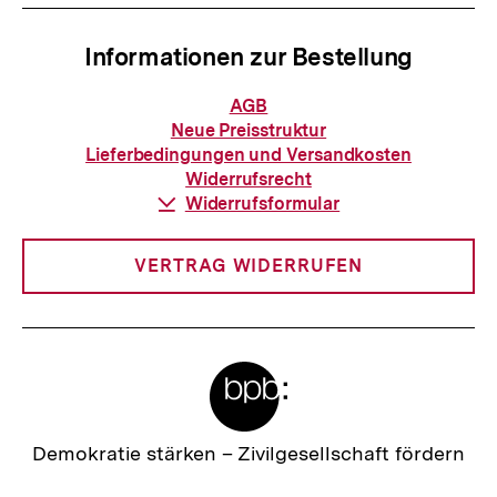
Informationen zur Bestellung
Informationen
AGB
zur
Neue Preisstruktur
Bestellung
Lieferbedingungen und Versandkosten
Widerrufsrecht
Download-
Widerrufsformular
Link:
VERTRAG WIDERRUFEN
Meta-
Links
Zur
Demokratie stärken –
Zivilgesellschaft fördern
Zum
Startseite
Seite