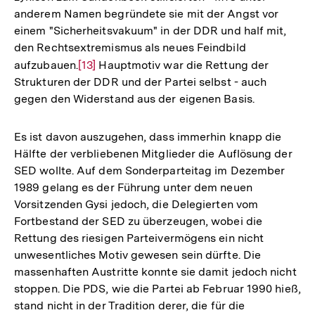
anderem Namen begründete sie mit der Angst vor
einem "Sicherheitsvakuum" in der DDR und half mit,
den Rechtsextremismus als neues Feindbild
aufzubauen.
Zur
[13]
Hauptmotiv war die Rettung der
Strukturen der DDR und der Partei selbst - auch
Auflösung
gegen den Widerstand aus der eigenen Basis.
der
Fußnote
Es ist davon auszugehen, dass immerhin knapp die
Hälfte der verbliebenen Mitglieder die Auflösung der
SED wollte. Auf dem Sonderparteitag im Dezember
1989 gelang es der Führung unter dem neuen
Vorsitzenden Gysi jedoch, die Delegierten vom
Fortbestand der SED zu überzeugen, wobei die
Rettung des riesigen Parteivermögens ein nicht
unwesentliches Motiv gewesen sein dürfte. Die
massenhaften Austritte konnte sie damit jedoch nicht
stoppen. Die PDS, wie die Partei ab Februar 1990 hieß,
stand nicht in der Tradition derer, die für die