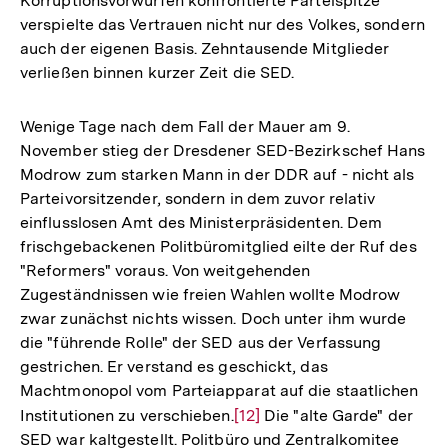
Korruptionsvorwürfen konfrontierte Parteispitze
verspielte das Vertrauen nicht nur des Volkes, sondern
auch der eigenen Basis. Zehntausende Mitglieder
verließen binnen kurzer Zeit die SED.
Wenige Tage nach dem Fall der Mauer am 9.
November stieg der Dresdener SED-Bezirkschef Hans
Modrow zum starken Mann in der DDR auf - nicht als
Parteivorsitzender, sondern in dem zuvor relativ
einflusslosen Amt des Ministerpräsidenten. Dem
frischgebackenen Politbüromitglied eilte der Ruf des
"Reformers" voraus. Von weitgehenden
Zugeständnissen wie freien Wahlen wollte Modrow
zwar zunächst nichts wissen. Doch unter ihm wurde
die "führende Rolle" der SED aus der Verfassung
gestrichen. Er verstand es geschickt, das
Machtmonopol vom Parteiapparat auf die staatlichen
Institutionen zu verschieben.
Zur
[12]
Die "alte Garde" der
SED war kaltgestellt. Politbüro und Zentralkomitee
Auflösung