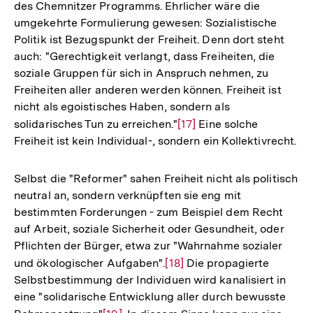
des Chemnitzer Programms. Ehrlicher wäre die
umgekehrte Formulierung gewesen: Sozialistische
Politik ist Bezugspunkt der Freiheit. Denn dort steht
auch: "Gerechtigkeit verlangt, dass Freiheiten, die
soziale Gruppen für sich in Anspruch nehmen, zu
Freiheiten aller anderen werden können. Freiheit ist
nicht als egoistisches Haben, sondern als
solidarisches Tun zu erreichen."
Zur
[17]
Eine solche
Freiheit ist kein Individual-, sondern ein Kollektivrecht.
Auflösung
der
Fußnote
Selbst die "Reformer" sahen Freiheit nicht als politisch
neutral an, sondern verknüpften sie eng mit
bestimmten Forderungen - zum Beispiel dem Recht
auf Arbeit, soziale Sicherheit oder Gesundheit, oder
Pflichten der Bürger, etwa zur "Wahrnahme sozialer
und ökologischer Aufgaben".
Zur
[18]
Die propagierte
Selbstbestimmung der Individuen wird kanalisiert in
Auflösung
eine "solidarische Entwicklung aller durch bewusste
der