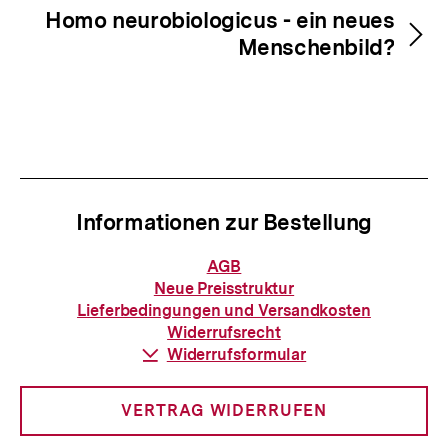
Homo neurobiologicus - ein neues
Menschenbild?
Informationen zur Bestellung
Informationen
AGB
zur
Neue Preisstruktur
Bestellung
Lieferbedingungen und Versandkosten
Widerrufsrecht
Download-
Widerrufsformular
Link:
VERTRAG WIDERRUFEN