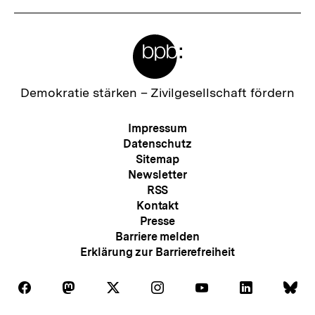
Meta-
Links
Zur
Demokratie stärken –
Zivilgesellschaft fördern
Startseite
der
Meta-
Impressum
bpb
Navigation
Datenschutz
Sitemap
Newsletter
RSS
Kontakt
Presse
Barriere melden
Erklärung zur Barrierefreiheit
Auf
Auf
Auf
Auf
Auf
Auf
Au
Folgen
Folgen
Folgen
Folgen
Folgen
Folgen
Fol
Facebook
Mastodon
X
Instagram
Youtube
LinkedIn
Bl
Sie
Sie
Sie
Sie
Sie
Sie
Sie