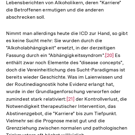
Lebensberichten von Alkoholikern, deren "Karriere"
Auflösung
die Betroffenen ermutigen und die anderen
der
abschrecken soll.
Fußnote
Nimmt man allerdings heute die ICD zur Hand, so gibt
es keine Sucht mehr: Sie wurden durch die
"Alkoholabhängigkeit" ersetzt, in der derzeitigen
Fassung durch ein "Abhängigkeitssyndrom".
Zur
[20]
Es
enthält zwar noch Elemente des "disease concepts",
Auflösung
doch die Vereinheitlichung des Sucht-Paradigmas ist
der
bereits wieder Geschichte. Was im Laienwissen und
Fußnote
der Routinediagnostik hohe Evidenz erlangt hat,
wurde in der Grundlagenforschung verworfen oder
zumindest stark relativiert:
Zur
[21]
der Kontrollverlust, die
Notwendigkeit therapeutischer Intervention, das
Auflösung
Abstinenzgebot, die "Karriere" bis zum Tiefpunkt.
der
Vielmehr sei die Prognose meist gut und die
Fußnote
Grenzziehung zwischen normalen und pathologischen