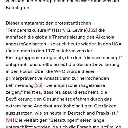
zulassen und benötigt einen hohen Wertekonsens der
Beteiligten.
Dieser entstammt den protestantischen
"Temperenzkulturen" (Harry G. Levine),
Zur
[32]
die
mehrfach die globale Thematisierung des Alkohols
Auflösung
angestoßen hatten - so auch heute wieder. In den USA
der
rückte man in den 1970er Jahren von der
Fußnote
Risikogruppenstrategie ab, die dem "disease concept"
entsprach, und stellte erneut die Gesamtbevölkerung
in den Focus. Über die WHO wurde dieser
primärpräventive Ansatz dann zur herrschenden
Lehrmeinung.
Zur
[33]
"Die empirischen Ergebnisse
zeigen," heißt es, dass "es absurd erscheint, die
Auflösung
Bevölkerung den Gesundheitsgefahren durch das
der
extrem hohe Angebot an alkoholhaltigen Getränken
Fußnote
auszusetzen, wie es heute in Deutschland Praxis ist."
Zur
[34]
Die vielfältigen "Belastungen" seien lange
Aufl
unterschätzt worden, da sich die Forschung irrtümlich
der