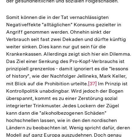
der gesundheitlichen und sozialen Folgeschäden.
Somit können die in der Tat vernachlässigten
Negativeffekte "alltäglichen" Konsums gezielter in
Angriff genommen werden. Ohnehin sinkt der
Verbrauch seit fast zwei Dekaden und dürfte künftig
weiter sinken. Dies kann nur gut sein für die
Krankenkassen. Allerdings zeigt sich hier ein Dilemma.
Das Ziel einer Senkung des Pro-Kopf-Verbrauchs ist
prinzipiell grenzenlos - damit ignoriert es die "lessons
of history", wie der Nachfolger Jellineks, Mark Keller,
mit Blick auf die Prohibition urteilte.
Zur
[37]
Im Prinzip ist
Kontrollpolitik unabdingbar. Wird jedoch der Bogen
Auflösung
überspannt, kommt es zu einer Zerstörung sozial
der
integrierter Trinkmuster. Jedes Lockern der Zügel
Fußnote
kann dann die "alkoholbezogenen Schäden"
hochschnellen lassen, wie in den den nordischen
Ländern zu beobachten ist. Wenig spricht dafür, deren
Modell auf ganz Europa auszudehnen. Doch genau