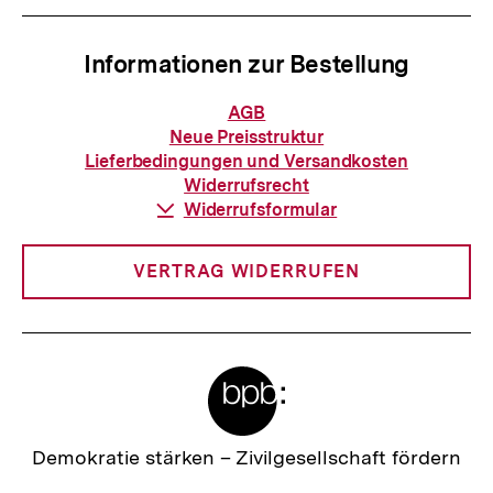
Informationen zur Bestellung
Informationen
AGB
zur
Neue Preisstruktur
Bestellung
Lieferbedingungen und Versandkosten
Widerrufsrecht
Download-
Widerrufsformular
Link:
VERTRAG WIDERRUFEN
Meta-
Links
Zur
Demokratie stärken –
Zivilgesellschaft fördern
Startseite