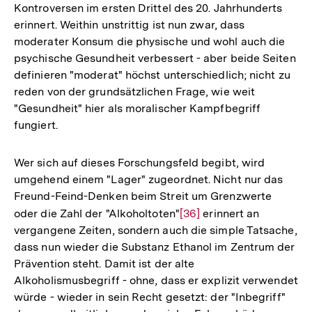
Kontroversen im ersten Drittel des 20. Jahrhunderts
erinnert. Weithin unstrittig ist nun zwar, dass
moderater Konsum die physische und wohl auch die
psychische Gesundheit verbessert - aber beide Seiten
definieren "moderat" höchst unterschiedlich; nicht zu
reden von der grundsätzlichen Frage, wie weit
"Gesundheit" hier als moralischer Kampfbegriff
fungiert.
Wer sich auf dieses Forschungsfeld begibt, wird
umgehend einem "Lager" zugeordnet. Nicht nur das
Freund-Feind-Denken beim Streit um Grenzwerte
oder die Zahl der "Alkoholtoten"
Zur
[36]
erinnert an
vergangene Zeiten, sondern auch die simple Tatsache,
Auflösung
dass nun wieder die Substanz Ethanol im Zentrum der
der
Prävention steht. Damit ist der alte
Fußnote
Alkoholismusbegriff - ohne, dass er explizit verwendet
würde - wieder in sein Recht gesetzt: der "Inbegriff"