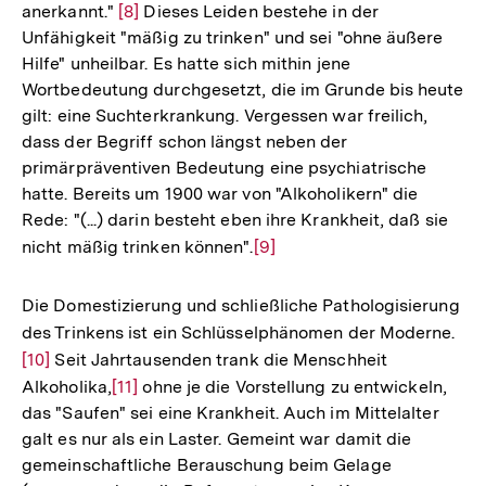
anerkannt."
Zur
[8]
Dieses Leiden bestehe in der
Unfähigkeit "mäßig zu trinken" und sei "ohne äußere
Auflösung
Hilfe" unheilbar. Es hatte sich mithin jene
der
Wortbedeutung durchgesetzt, die im Grunde bis heute
Fußnote
gilt: eine Suchterkrankung. Vergessen war freilich,
dass der Begriff schon längst neben der
primärpräventiven Bedeutung eine psychiatrische
hatte. Bereits um 1900 war von "Alkoholikern" die
Rede: "(...) darin besteht eben ihre Krankheit, daß sie
nicht mäßig trinken können".
Zur
[9]
Auflösung
der
Die Domestizierung und schließliche Pathologisierung
Fußnote
des Trinkens ist ein Schlüsselphänomen der Moderne.
Zur
[10]
Seit Jahrtausenden trank die Menschheit
Auf
Alkoholika,
Zur
[11]
ohne je die Vorstellung zu entwickeln,
der
das "Saufen" sei eine Krankheit. Auch im Mittelalter
Auflösung
Fuß
galt es nur als ein Laster. Gemeint war damit die
der
gemeinschaftliche Berauschung beim Gelage
Fußnote