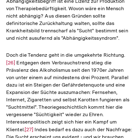
Abhängigkeitsbegriff ist eine Lizenz zur Produktion
von Therapiebedürftigkeit. Wovon wäre ein Mensch
nicht abhängig? Aus diesen Gründen sollte
definitorische Zurückhaltung walten, sollte das
Krankheitsbild trennscharf als "Sucht" bestimmt sein
und nicht ausufernd als "Abhängigkeitssyndrom".
Doch die Tendenz geht in die umgekehrte Richtung.
Zur
[26]
Entgegen dem Verbrauchstrend stieg die
Aufl
Prävalenz des Alkoholismus seit den 1970er Jahren
der
von unter einem auf mindestens drei Prozent. Parallel
Fußn
dazu ist ein Steigen der Gefährdetenquote und eine
Expansion der Süchte auszumachen: Fernsehen,
Internet, Zigaretten und selbst Karotten fungieren als
"Suchtmittel". Theoriegeschichtlich kommt hier die
vergessene "Süchtigkeit" wieder zu Ehren.
Interessenpolitisch zeigt sich hier ein Kampf um
Klientel.
Zur
[27]
Indes bedarf es dazu auch der Nachfrage:
Die Sucht erscheint uns evident - und wir brauchen
Auflösung