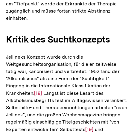
am "Tiefpunkt" werde der Erkrankte der Therapie
zugänglich und müsse fortan strikte Abstinenz
einhalten.
Kritik des Suchtkonzepts
Jellineks Konzept wurde durch die
Weltgesundheitsorganisation, für die er zeitweise
tätig war, kanonisiert und verbreitet: 1952 fand der
"Alkoholismus" als eine Form der "Süchtigkeit"
Eingang in die Internationale Klassifikation der
Krankheiten.
Zur
[18]
Längst ist diese Lesart des
Alkoholismusbegriffs fest im Alltagswissen verankert.
Auflösung
Selbsthilfe- und Therapieeinrichtungen arbeiten "nach
der
Jellinek", und die großen Wochenmagazine bringen
Fußnote
regelmäßig einschlägige Titelgeschichten mit "von
Experten entwickelten" Selbsttests
Zur
[19]
und