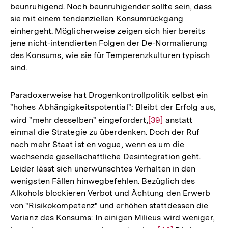
beunruhigend. Noch beunruhigender sollte sein, dass
der
sie mit einem tendenziellen Konsumrückgang
Fußnote
einhergeht. Möglicherweise zeigen sich hier bereits
jene nicht-intendierten Folgen der De-Normalierung
des Konsums, wie sie für Temperenzkulturen typisch
sind.
Paradoxerweise hat Drogenkontrollpolitik selbst ein
"hohes Abhängigkeitspotential": Bleibt der Erfolg aus,
wird "mehr desselben" eingefordert,
Zur
[39]
anstatt
einmal die Strategie zu überdenken. Doch der Ruf
Auflösung
nach mehr Staat ist en vogue, wenn es um die
der
wachsende gesellschaftliche Desintegration geht.
Fußnote
Leider lässt sich unerwünschtes Verhalten in den
wenigsten Fällen hinwegbefehlen. Bezüglich des
Alkohols blockieren Verbot und Ächtung den Erwerb
von "Risikokompetenz" und erhöhen stattdessen die
Varianz des Konsums: In einigen Milieus wird weniger,