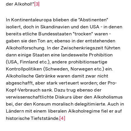
der Alkohol!"
Zur
[3]
Auflösung
der
In Kontinentaleuropa blieben die "Abstinenten"
Fußnote
isoliert, doch in Skandinavien und den USA - in denen
bereits etliche Bundesstaaten "trocken" waren -
gaben sie den Ton an; ebenso in der entstehenden
Alkoholforschung. In der Zwischenkriegszeit führten
dann einige Staaten eine landesweite Prohibition
(USA, Finnland etc.), andere prohibitionsartige
Kontrollpolitiken (Schweden, Norwegen etc.) ein.
Alkoholische Getränke waren damit zwar nicht
abgeschafft, aber stark verteuert worden; der Pro-
Kopf-Verbrauch sank. Dazu trug ebenso der
verwissenschaftlichte Diskurs über den Alkoholismus
bei, der den Konsum moralisch delegitimierte. Auch in
Ländern mit einem liberalen Alkoholregime fiel er auf
historische Tiefststände.
Zur
[4]
Auflösung