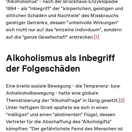
"Alkoholismus" - nach der Brockhaus-Enzyklopädie
1894 - als "Inbegriff" der "körperlichen, geistigen und
sittlichen Schäden und Nachteile" des Missbrauchs
geistiger Getränke, dessen "unheilvolle Wirkungen"
sich nicht nur auf das "einzelne Individuum", sondern
auf die "ganze Gesellschaft" erstrecken.
Zur
[1]
Auflösung
der
Alkoholismus als Inbegriff
Fußnote
der Folgeschäden
Eine breite soziale Bewegung - die Temperenz- bzw.
Antialkoholbewegung - hatte eine globale
Thematisierung der "Alkoholfrage" in Gang gesetzt.
Zur
[2]
Unter heftigem Streit spaltete sie sich in einen
Auflö
"mäßigen" und einen "abstinenten" Flügel, dessen
der
Vertreter für die Abschaffung des "Alkoholgifts"
Fußno
kämpften: "Der gefährlichste Feind des Menschen ist