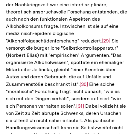
der Nachkriegszeit war eine interdisziplinäre,
theoretisch anspruchsvolle Forschung entstanden, die
auch nach den funktionalen Aspekten des
Alkoholkonsums fragte. Inzwischen ist sie auf eine
medizinisch-epidemiologische
"Alkoholfolgeschädenforschung" reduziert.
Zur
[29]
Sie
versorgt die bürgerliche "Selbstkontrollapparatur"
Auflösung
(Norbert Elias) mit "empirischen" Argumenten. "Das
der
organisierte Alkoholwissen", spottete ein ehemaliger
Fußnote
Mitarbeiter Jellineks, gleicht "einer Kenntnis über
Autos und deren Gebrauch, die auf Unfälle und
Zusammenstöße beschränkt ist".
Zur
[30]
Eine solche
"moralische" Forschung fragt nicht danach, "wie es
Auflösung
sich mit den Dingen verhält", sondern definiert "wie
der
sich Personen verhalten sollen".
Zur
[31]
Dabei vollzieht sie
Fußnote
von Zeit zu Zeit abrupte Schwenks, deren Ursachen
Auflösung
sie öffentlich nicht näher erläutert. Als politische
der
Handlungswissenschaft kann sie Selbstzweifel nicht
Fußnote