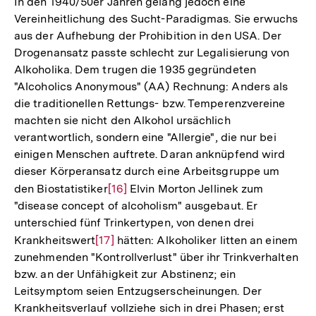
In den 1940/50er Jahren gelang jedoch eine
Vereinheitlichung des Sucht-Paradigmas. Sie erwuchs
aus der Aufhebung der Prohibition in den USA. Der
Drogenansatz passte schlecht zur Legalisierung von
Alkoholika. Dem trugen die 1935 gegründeten
"Alcoholics Anonymous" (AA) Rechnung: Anders als
die traditionellen Rettungs- bzw. Temperenzvereine
machten sie nicht den Alkohol ursächlich
verantwortlich, sondern eine "Allergie", die nur bei
einigen Menschen auftrete. Daran anknüpfend wird
dieser Körperansatz durch eine Arbeitsgruppe um
den Biostatistiker
Zur
[16]
Elvin Morton Jellinek zum
"disease concept of alcoholism" ausgebaut. Er
Auflösung
unterschied fünf Trinkertypen, von denen drei
der
Krankheitswert
Zur
[17]
hätten: Alkoholiker litten an einem
Fußnote
zunehmenden "Kontrollverlust" über ihr Trinkverhalten
Auflösung
bzw. an der Unfähigkeit zur Abstinenz; ein
der
Leitsymptom seien Entzugserscheinungen. Der
Fußnote
Krankheitsverlauf vollziehe sich in drei Phasen; erst