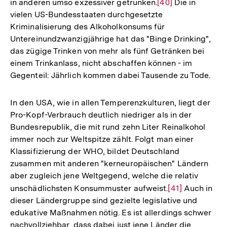
in anderen umso exzessiver getrunken.
Zur
[40]
Die in
vielen US-Bundesstaaten durchgesetzte
Auflösung
Kriminalisierung des Alkoholkonsums für
der
Untereinundzwanzigjährige hat das "Binge Drinking",
Fußnote
das zügige Trinken von mehr als fünf Getränken bei
einem Trinkanlass, nicht abschaffen können - im
Gegenteil: Jährlich kommen dabei Tausende zu Tode.
In den USA, wie in allen Temperenzkulturen, liegt der
Pro-Kopf-Verbrauch deutlich niedriger als in der
Bundesrepublik, die mit rund zehn Liter Reinalkohol
immer noch zur Weltspitze zählt. Folgt man einer
Klassifizierung der WHO, bildet Deutschland
zusammen mit anderen "kerneuropäischen" Ländern
aber zugleich jene Weltgegend, welche die relativ
unschädlichsten Konsummuster aufweist.
Zur
[41]
Auch in
dieser Ländergruppe sind gezielte legislative und
Auflösung
edukative Maßnahmen nötig. Es ist allerdings schwer
der
nachvollziehbar, dass dabei just jene Länder die
Fußnote