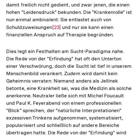
damit freilich nicht gedient, und zwar jenen, die einen
hohen "Leidensdruck" bekunden. Die "Krankenrolle" ist
nun einmal ambivalent: Sie entlastet auch von
Schuldzuweisungen
Zur
[23]
und nur sie kann einen
finanziellen Anspruch auf Therapie begründen.
Auflösung
der
Fußnote
Dies legt ein Festhalten am Sucht-Paradigma nahe.
Die Rede von der "Erfindung" hat oft den Unterton
einer Verschwörung, doch die Sucht ist tief in unserem
Menschenbild verankert. Zudem wird damit kein
Geheimnis verraten: Niemand anders als Jellinek
betonte, eine Krankheit sei, was die Medizin als solche
anerkenne. Neutraler ließe sich mit Michel Foucault
und Paul K. Feyerabend von einem professionellen
"Blick" sprechen, der "natürliche Interpretationen"
exzessiven Trinkens aufgenommen, systematisiert,
popularisiert und schließlich auf andere Bereiche
übertragen hatte. Die Rede von der "Erfindung" wird