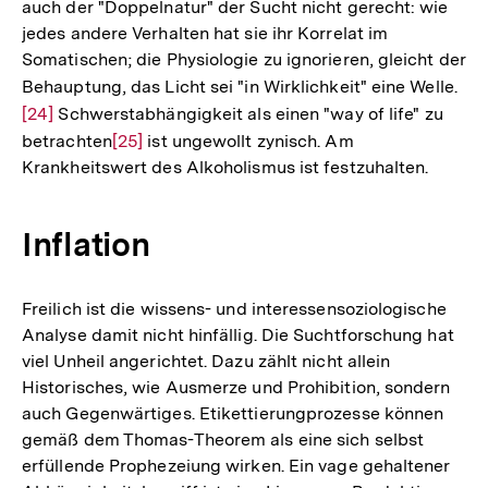
auch der "Doppelnatur" der Sucht nicht gerecht: wie
jedes andere Verhalten hat sie ihr Korrelat im
Somatischen; die Physiologie zu ignorieren, gleicht der
Behauptung, das Licht sei "in Wirklichkeit" eine Welle.
Zur
[24]
Schwerstabhängigkeit als einen "way of life" zu
Auf
betrachten
Zur
[25]
ist ungewollt zynisch. Am
der
Krankheitswert des Alkoholismus ist festzuhalten.
Auflösung
Fuß
der
Fußnote
Inflation
Freilich ist die wissens- und interessensoziologische
Analyse damit nicht hinfällig. Die Suchtforschung hat
viel Unheil angerichtet. Dazu zählt nicht allein
Historisches, wie Ausmerze und Prohibition, sondern
auch Gegenwärtiges. Etikettierungprozesse können
gemäß dem Thomas-Theorem als eine sich selbst
erfüllende Prophezeiung wirken. Ein vage gehaltener