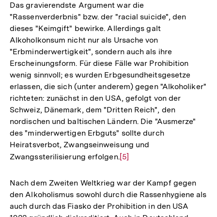
der
Das gravierendste Argument war die
Fußnote
"Rassenverderbnis" bzw. der "racial suicide", den
dieses "Keimgift" bewirke. Allerdings galt
Alkoholkonsum nicht nur als Ursache von
"Erbminderwertigkeit", sondern auch als ihre
Erscheinungsform. Für diese Fälle war Prohibition
wenig sinnvoll; es wurden Erbgesundheitsgesetze
erlassen, die sich (unter anderem) gegen "Alkoholiker"
richteten: zunächst in den USA, gefolgt von der
Schweiz, Dänemark, dem "Dritten Reich", den
nordischen und baltischen Ländern. Die "Ausmerze"
des "minderwertigen Erbguts" sollte durch
Heiratsverbot, Zwangseinweisung und
Zwangssterilisierung erfolgen.
Zur
[5]
Auflösung
der
Nach dem Zweiten Weltkrieg war der Kampf gegen
Fußnote
den Alkoholismus sowohl durch die Rassenhygiene als
auch durch das Fiasko der Prohibition in den USA