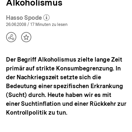
Alkoholismus
Hasso Spode
(Mehr zum Autor)
öffnen
26.06.2008
/ 17 Minuten zu lesen
Teilen
Inhalt
Optionen
merken
anzeigen
Der Begriff Alkoholismus zielte lange Zeit
primär auf strikte Konsumbegrenzung. In
der Nachkriegszeit setzte sich die
Bedeutung einer spezifischen Erkrankung
(Sucht) durch. Heute haben wir es mit
einer Suchtinflation und einer Rückkehr zur
Kontrollpolitik zu tun.