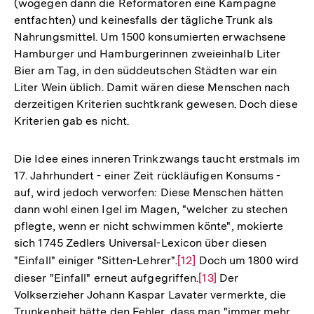
(wogegen dann die Reformatoren eine Kampagne
entfachten) und keinesfalls der tägliche Trunk als
Nahrungsmittel. Um 1500 konsumierten erwachsene
Hamburger und Hamburgerinnen zweieinhalb Liter
Bier am Tag, in den süddeutschen Städten war ein
Liter Wein üblich. Damit wären diese Menschen nach
derzeitigen Kriterien suchtkrank gewesen. Doch diese
Kriterien gab es nicht.
Die Idee eines inneren Trinkzwangs taucht erstmals im
17. Jahrhundert - einer Zeit rückläufigen Konsums -
auf, wird jedoch verworfen: Diese Menschen hätten
dann wohl einen Igel im Magen, "welcher zu stechen
pflegte, wenn er nicht schwimmen könte", mokierte
sich 1745 Zedlers Universal-Lexicon über diesen
"Einfall" einiger "Sitten-Lehrer".
Zur
[12]
Doch um 1800 wird
dieser "Einfall" erneut aufgegriffen.
Auflösung
Zur
[13]
Der
Volkserzieher Johann Kaspar Lavater vermerkte, die
der
Auflösung
Trunkenheit hätte den Fehler, dass man "immer mehr
Fußnote
der