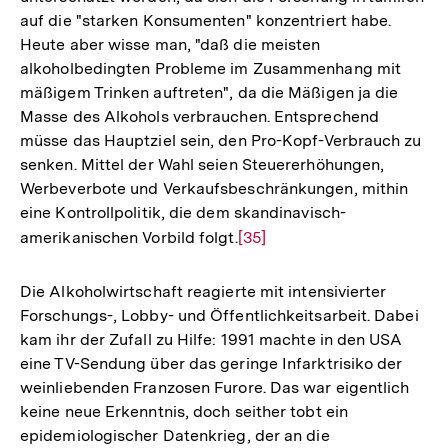
auf die "starken Konsumenten" konzentriert habe.
Fuß
Heute aber wisse man, "daß die meisten
alkoholbedingten Probleme im Zusammenhang mit
mäßigem Trinken auftreten", da die Mäßigen ja die
Masse des Alkohols verbrauchen. Entsprechend
müsse das Hauptziel sein, den Pro-Kopf-Verbrauch zu
senken. Mittel der Wahl seien Steuererhöhungen,
Werbeverbote und Verkaufsbeschränkungen, mithin
eine Kontrollpolitik, die dem skandinavisch-
amerikanischen Vorbild folgt.
Zur
[35]
Auflösung
der
Die Alkoholwirtschaft reagierte mit intensivierter
Fußnote
Forschungs-, Lobby- und Öffentlichkeitsarbeit. Dabei
kam ihr der Zufall zu Hilfe: 1991 machte in den USA
eine TV-Sendung über das geringe Infarktrisiko der
weinliebenden Franzosen Furore. Das war eigentlich
keine neue Erkenntnis, doch seither tobt ein
epidemiologischer Datenkrieg, der an die