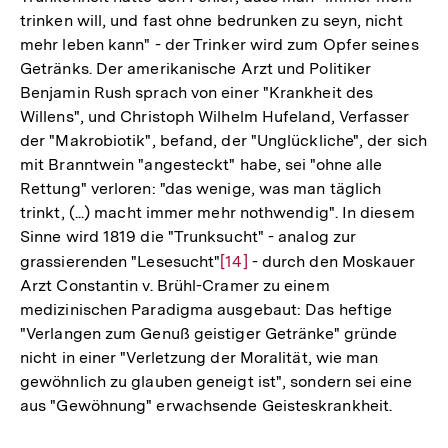
trinken will, und fast ohne bedrunken zu seyn, nicht
Fußnote
mehr leben kann" - der Trinker wird zum Opfer seines
Getränks. Der amerikanische Arzt und Politiker
Benjamin Rush sprach von einer "Krankheit des
Willens", und Christoph Wilhelm Hufeland, Verfasser
der "Makrobiotik", befand, der "Unglückliche", der sich
mit Branntwein "angesteckt" habe, sei "ohne alle
Rettung" verloren: "das wenige, was man täglich
trinkt, (...) macht immer mehr nothwendig". In diesem
Sinne wird 1819 die "Trunksucht" - analog zur
grassierenden "Lesesucht"
Zur
[14]
- durch den Moskauer
Arzt Constantin v. Brühl-Cramer zu einem
Auflösung
medizinischen Paradigma ausgebaut: Das heftige
der
"Verlangen zum Genuß geistiger Getränke" gründe
Fußnote
nicht in einer "Verletzung der Moralität, wie man
gewöhnlich zu glauben geneigt ist", sondern sei eine
aus "Gewöhnung" erwachsende Geisteskrankheit.