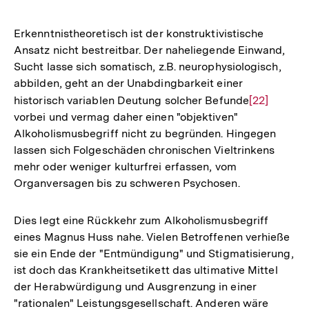
Erkenntnistheoretisch ist der konstruktivistische
Ansatz nicht bestreitbar. Der naheliegende Einwand,
Sucht lasse sich somatisch, z.B. neurophysiologisch,
abbilden, geht an der Unabdingbarkeit einer
historisch variablen Deutung solcher Befunde
Zur
[22]
vorbei und vermag daher einen "objektiven"
Auflösung
Alkoholismusbegriff nicht zu begründen. Hingegen
der
lassen sich Folgeschäden chronischen Vieltrinkens
Fußnote
mehr oder weniger kulturfrei erfassen, vom
Organversagen bis zu schweren Psychosen.
Dies legt eine Rückkehr zum Alkoholismusbegriff
eines Magnus Huss nahe. Vielen Betroffenen verhieße
sie ein Ende der "Entmündigung" und Stigmatisierung,
ist doch das Krankheitsetikett das ultimative Mittel
der Herabwürdigung und Ausgrenzung in einer
"rationalen" Leistungsgesellschaft. Anderen wäre