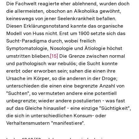
Die Fachwelt reagierte eher ablehnend, wurden doch
die allermeisten, obschon an Alkoholika gewöhnt,
keineswegs von jener Seelenkrankheit befallen.
Diesen Erklärungsnotstand kannte das organische
Modell von Huss nicht. Erst um 1900 setzte sich das
Sucht-Paradigma durch, wobei freilich
Symptomatologie, Nosologie und Ätiologie höchst
umstritten blieben.
Zur
[15]
Die Grenze zwischen normal
und pathologisch war nebulös; die Sucht konnte
Auflösung
ererbt oder erworben sein; sahen die einen ihre
der
Ursache im Körper, so die anderen in der Droge;
Fußnote
unterschieden die einen eine begrenzte Anzahl von
"Suchten", so vermuteten andere eine potentiell
unbegrenzte; wieder andere postulierten - was fast
auf das Gleiche hinauslief - eine einzige "Süchtigkeit",
die sich in unterschiedlichen Konsum- oder
Verhaltensmustern "manifestiere".