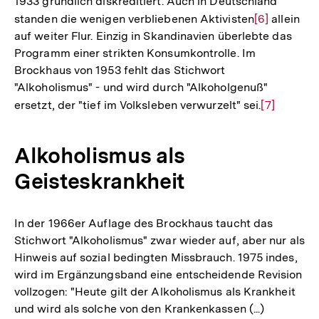
1933 gründlich diskreditiert. Auch in Deutschland
standen die wenigen verbliebenen Aktivisten
Zur
[6]
allein
auf weiter Flur. Einzig in Skandinavien überlebte das
Auflösung
Programm einer strikten Konsumkontrolle. Im
der
Brockhaus von 1953 fehlt das Stichwort
Fußnote
"Alkoholismus" - und wird durch "Alkoholgenuß"
ersetzt, der "tief im Volksleben verwurzelt" sei.
Zur
[7]
Auflösung
der
Alkoholismus als
Fußnote
Geisteskrankheit
In der 1966er Auflage des Brockhaus taucht das
Stichwort "Alkoholismus" zwar wieder auf, aber nur als
Hinweis auf sozial bedingten Missbrauch. 1975 indes,
wird im Ergänzungsband eine entscheidende Revision
vollzogen: "Heute gilt der Alkoholismus als Krankheit
und wird als solche von den Krankenkassen (...)