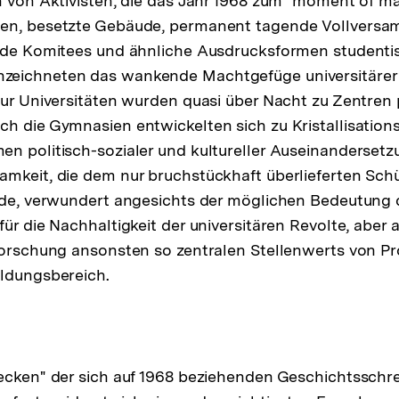
n von Aktivisten, die das Jahr 1968 zum "moment of 
en, besetzte Gebäude, permanent tagende Vollversa
ende Komitees und ähnliche Ausdrucksformen studenti
eichneten das wankende Machtgefüge universitärer 
nur Universitäten wurden quasi über Nacht zu Zentren 
h die Gymnasien entwickelten sich zu Kristallisation
n politisch-sozialer und kultureller Auseinandersetz
mkeit, die dem nur bruchstückhaft überlieferten Sch
urde, verwundert angesichts der möglichen Bedeutung 
für die Nachhaltigkeit der universitären Revolte, aber
Forschung ansonsten so zentralen Stellenwerts von P
ildungsbereich.
ecken" der sich auf 1968 beziehenden Geschichtsschre