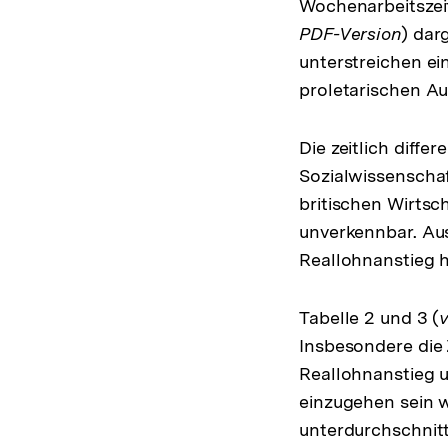
Wochenarbeitszei
PDF-Version
) dar
unterstreichen e
proletarischen A
Die zeitlich diffe
Sozialwissenschaf
britischen Wirtsc
unverkennbar. Aus
Reallohnanstieg h
Tabelle 2 und 3 (
v
Insbesondere die
Reallohnanstieg un
einzugehen sein w
unterdurchschnittl