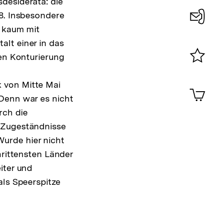
desiderata: die
68. Insbesondere
e kaum mit
Konta
lt einer in das
0
ren Konturierung
Merklist
ansehen
 von Mitte Mai
0
Artik
im
 Denn war es nicht
Shop-
rch die
Warenko
e Zugeständnisse
ansehen
urde hier nicht
hrittensten Länder
iter und
als Speerspitze