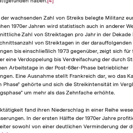
tattgefunden haben.
Zur
[4]
Auflösung
der
 der wachsenden Zahl von Streiks belegte Militanz eu
Fußnote
ühen 1970er Jahren wird statistisch auch in anderer Wei
ittliche Zahl von Streiktagen pro Jahr in der Dekade 
chnittsanzahl von Streiktagen in der darauffolgenden
gen bis einschließlich 1973 gegenüber, zeigt sich für
r eine Verdoppelung bis Verdreifachung der durch St
n Arbeitstage in der Post-68er-Phase betrieblicher
gen. Eine Ausnahme stellt Frankreich dar, wo das Ka
n Phase" gehörte und sich die Streikintensität im Vergl
ngsphase" um mehr als das Zehnfache erhöhte.
iktätigkeit fand ihren Niederschlag in einer Reihe wese
serungen. In der ersten Hälfte der 1970er Jahre profiti
iter sowohl von einer deutlichen Verminderung der d