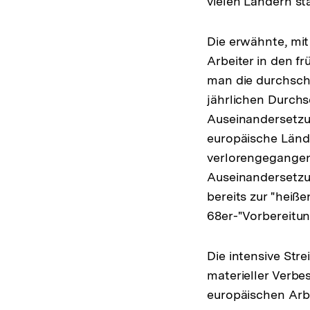
vielen Ländern s
Die erwähnte, mit
Arbeiter in den fr
man die durchschn
jährlichen Durchs
Auseinandersetzun
europäische Lände
verlorengegangene
Auseinandersetzun
bereits zur "heiße
68er-"Vorbereitu
Die intensive Stre
materieller Verbes
europäischen Arbe