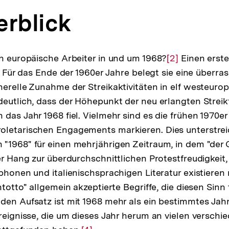
erblick
ch europäische Arbeiter in und um 1968?
Zur
[2]
Einen erste
k. Für das Ende der 1960er Jahre belegt sie eine überr
Auflösung
nerelle Zunahme der Streikaktivitäten in elf westeuro
der
eutlich, dass der Höhepunkt der neu erlangten Streikf
Fußnote
das Jahr 1968 fiel. Vielmehr sind es die frühen 1970er
oletarischen Engagements markieren. Dies unterstrei
"1968" für einen mehrjährigen Zeitraum, in dem "der G
ter Hang zur überdurchschnittlichen Protestfreudigkei
ophonen und italienischsprachigen Literatur existieren 
ntotto" allgemein akzeptierte Begriffe, die diesen Sinn
den Aufsatz ist mit 1968 mehr als ein bestimmtes Jah
Ereignisse, die um dieses Jahr herum an vielen verschi