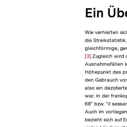
Ein Üb
Wie verhielten si
die Streikstatisti
gleichförmige, ge
[3]
Zugleich wird d
Ausnahmefällen in 
Höhepunkt des pr
den Gebrauch von 
also ein dezidier
war. In der frank
68" bzw. "il sessa
Auch im vorliegen
bezieht sich auf 