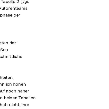
Tabelle 2 (
vgl.
 Autorenteams
tphase der
aten der
aßen
chnittliche
heiten.
öhnlich hohen
rauf noch näher
in beiden Tabellen
aft nicht, ihre