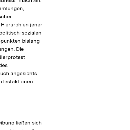
madness" machten.
Zur
mmlungen,
Auflösung
scher
der
Hierarchien jener
Fußnote
politisch-sozialen
spunkten bislang
ungen. Die
ülerprotest
des
 auch angesichts
rotestaktionen
ibung ließen sich