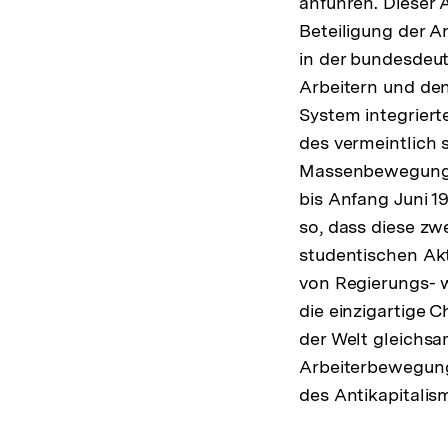
anführen. Dieser 
Beteiligung der A
in der bundesdeut
Arbeitern und den
System integriert
des vermeintlich
Massenbewegungen
bis Anfang Juni 1
so, dass diese z
studentischen Ak
von Regierungs- 
die einzigartige 
der Welt gleichsa
Arbeiterbewegunge
des Antikapitalis