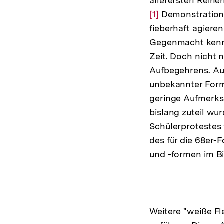
allerersten Reihe
[1]
Demonstration
fieberhaft agier
Gegenmacht kennz
Zeit. Doch nicht 
Aufbegehrens. Auc
unbekannter Forme
geringe Aufmerksa
bislang zuteil w
Schülerprotestes 
des für die 68er-
und -formen im B
Weitere "weiße Fl