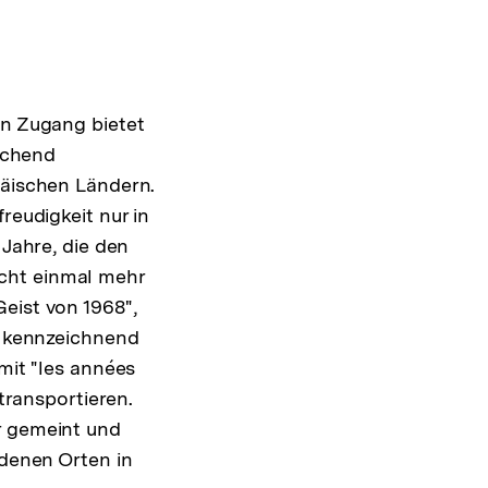
n Zugang bietet
aschend
päischen Ländern.
Zur
reudigkeit nur in
Auflösung
 Jahre, die den
der
cht einmal mehr
Fußnote
eist von 1968",
t, kennzeichnend
mit "les années
 transportieren.
r gemeint und
edenen Orten in