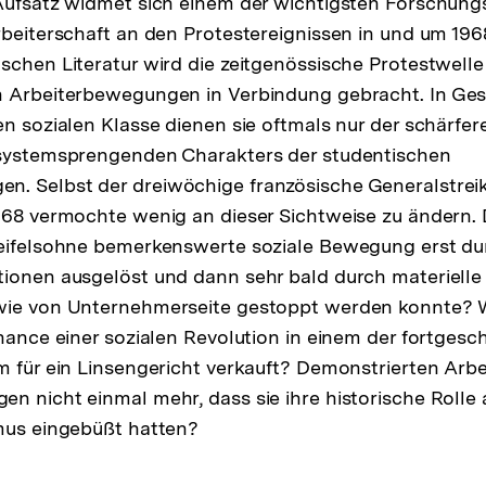
Aufsatz widmet sich einem der wichtigsten Forschungs
rbeiterschaft an den Protestereignissen in und um 19
schen Literatur wird die zeitgenössische Protestwell
 Arbeiterbewegungen in Verbindung gebracht. In Gesta
en sozialen Klasse dienen sie oftmals nur der schärfe
 systemsprengenden Charakters der studentischen
. Selbst der dreiwöchige französische Generalstreik
968 vermochte wenig an dieser Sichtweise zu ändern.
weifelsohne bemerkenswerte soziale Bewegung erst du
tionen ausgelöst und dann sehr bald durch materiell
wie von Unternehmerseite gestoppt werden konnte? W
Chance einer sozialen Revolution in einem der fortgesc
m für ein Linsengericht verkauft? Demonstrierten Arbe
n nicht einmal mehr, dass sie ihre historische Rolle 
mus eingebüßt hatten?