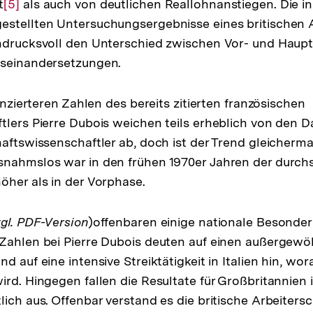
t
Zur
[5]
als auch von deutlichen Reallohnanstiegen. Die in 
gestellten Untersuchungsergebnisse eines britischen
Auflösung
indrucksvoll den Unterschied zwischen Vor- und Haup
der
useinandersetzungen.
Fußnote
renzierteren Zahlen des bereits zitierten französischen
tlers Pierre Dubois weichen teils erheblich von den D
haftswissenschaftler ab, doch ist der Trend gleicherm
nahmslos war in den frühen 1970er Jahren der durchs
öher als in der Vorphase.
gl. PDF-Version
)offenbaren einige nationale Besonder
 Zahlen bei Pierre Dubois deuten auf einen außergew
d auf eine intensive Streiktätigkeit in Italien hin, wo
ird. Hingegen fallen die Resultate für Großbritannien 
ich aus. Offenbar verstand es die britische Arbeitersch