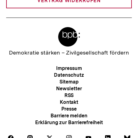
VERTRAG WIDERRUFEN
Meta-
Links
Zur
Demokratie stärken –
Zivilgesellschaft fördern
Startseite
der
Meta-
Impressum
bpb
Navigation
Datenschutz
Sitemap
Newsletter
RSS
Kontakt
Presse
Barriere melden
Erklärung zur Barrierefreiheit