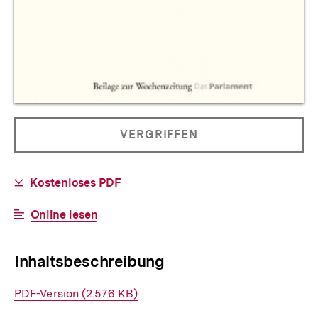
Allgemeine
PRODUKT
VERGRIFFEN
Informationen
NICHT
BESTELLBAR
Download-
Kostenloses PDF
Link:
Interner
Online lesen
Link:
Inhaltsbeschreibung
Interner
PDF-Version (2.576 KB)
Link: