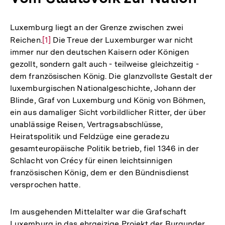
Luxemburg liegt an der Grenze zwischen zwei
Reichen.
Zur
[1]
Die Treue der Luxemburger war nicht
immer nur den deutschen Kaisern oder Königen
Auflösung
gezollt, sondern galt auch - teilweise gleichzeitig -
der
dem französischen König. Die glanzvollste Gestalt der
Fußnote
luxemburgischen Nationalgeschichte, Johann der
Blinde, Graf von Luxemburg und König von Böhmen,
ein aus damaliger Sicht vorbildlicher Ritter, der über
unablässige Reisen, Vertragsabschlüsse,
Heiratspolitik und Feldzüge eine geradezu
gesamteuropäische Politik betrieb, fiel 1346 in der
Schlacht von Crécy für einen leichtsinnigen
französischen König, dem er den Bündnisdienst
versprochen hatte.
Im ausgehenden Mittelalter war die Grafschaft
Luxemburg in das ehrgeizige Projekt der Burgunder