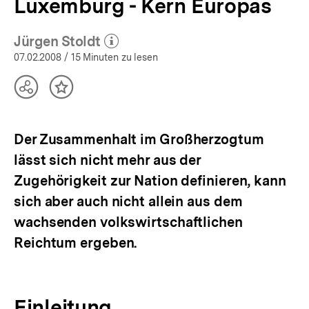
Luxemburg - Kern Europas
Jürgen Stoldt
(Mehr zum Autor)
öffnen
07.02.2008
/ 15 Minuten zu lesen
Teilen
Inhalt
Optionen
merken
anzeigen
Der Zusammenhalt im Großherzogtum
lässt sich nicht mehr aus der
Zugehörigkeit zur Nation definieren, kann
sich aber auch nicht allein aus dem
wachsenden volkswirtschaftlichen
Reichtum ergeben.
Einleitung