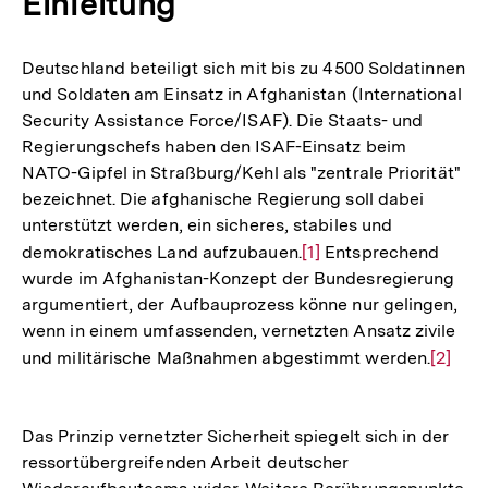
Einleitung
Deutschland beteiligt sich mit bis zu 4500 Soldatinnen
und Soldaten am Einsatz in Afghanistan (International
Security Assistance Force/ISAF). Die Staats- und
Regierungschefs haben den ISAF-Einsatz beim
NATO-Gipfel in Straßburg/Kehl als "zentrale Priorität"
bezeichnet. Die afghanische Regierung soll dabei
unterstützt werden, ein sicheres, stabiles und
demokratisches Land aufzubauen.
Zur
[1]
Entsprechend
wurde im Afghanistan-Konzept der Bundesregierung
Auflösung
argumentiert, der Aufbauprozess könne nur gelingen,
der
wenn in einem umfassenden, vernetzten Ansatz zivile
Fußnote
und militärische Maßnahmen abgestimmt werden.
Zur
[2]
Auflös
der
Das Prinzip vernetzter Sicherheit spiegelt sich in der
Fußnot
ressortübergreifenden Arbeit deutscher