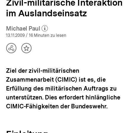
Zivil-militärische Interaktion
im Auslandseinsatz
Michael Paul
(Mehr zum Autor)
öffnen
13.11.2009
/ 16 Minuten zu lesen
Teilen
Inhalt
Optionen
merken
anzeigen
Ziel der zivil-militärischen
Zusammenarbeit (CIMIC) ist es, die
Erfüllung des militärischen Auftrags zu
unterstützen. Dies erfordert hinlängliche
CIMIC-Fähigkeiten der Bundeswehr.