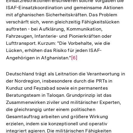
Einsatzrestriktionen erschweren solche Vorgaben die
Auflösung
ISAF-Einsatzkoordination und gemeinsame Aktionen
der
mit afghanischen Sicherheitskräften. Das Problem
Fußnote
verschärft sich, wenn gleichzeitig Fähigkeitslücken
auftreten - bei Aufklärung, Kommunikation,
Fahrzeugen, Infanterie- und Pionierkräften oder
Lufttransport. Kurzum: "Die Vorbehalte, wie die
Lücken, erhöhen das Risiko für jeden ISAF-
Angehörigen in Afghanistan."
Zur
[6]
Auflösung
der
Deutschland trägt als Leitnation die Verantwortung in
Fußnote
der Nordregion, insbesondere durch die PRTs in
Kunduz und Feyzabad sowie ein permanentes
Beratungsteam in Taloqan. Grundprinzip ist das
Zusammenwirken ziviler und militärischer Experten,
die gleichrangig unter einem politischen
Gesamtauftrag arbeiten und größere Wirkung
erzielen, indem sie konzeptionell und operativ
integriert agieren. Die militärischen Fähigkeiten