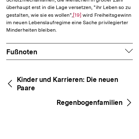
überhaupt erst in die Lage versetzen, "ihr Leben so zu
gestalten, wie sie es wollen",
Zur
[19]
wird Freiheitsgewinn
im neuen Lebenslaufregime eine Sache privilegierter
Auflösung
Minderheiten bleiben.
der
Fußnote
Fussnoten
auf
Fußnoten
Inhaltsnavigation
Inhaltsnavigation
Kinder und Karrieren: Die neuen
Paare
Regenbogenfamilien
Zum
Seite