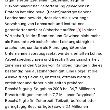
organisierten Zeit einem Lebenslaufregime
diskontinuierlicher Zeiterfahrung gewichen ist.
Erstens hat eine neue, (finanz)marktgetriebene
Landnahme bewirkt, dass sich die zuvor enge
Verzahnung von Lohnarbeit und institutionell
garantierter sozialer Sicherheit auflöst.
Zur
[9]
In einer
Wirtschaft, in der Renditen und Gewinne nicht mehr
Auflösung
als Resultate wirtschaftlicher Leistungsfähigkeit
der
erscheinen, sondern als Planungsgrößen der
Fußnote
Unternehmen vorausgesetzt werden, erhalten Löhne,
Arbeitsbedingungen und Beschäftigungssicherheit
zunehmend den Status von Randbedingungen, die es
beständig neu auszuhandeln gilt. Eine Folge ist die
Ausweitung flexibler, unsteter, oftmals niedrig
entlohnter und daher nicht selten prekärer
Beschäftigung. So gab es 2008 bei 34,7 Millionen
Erwerbstätigen immerhin 7,7 Millionen "atypisch"
Beschäftigte (in Zeitarbeit, Teilzeit, befristet oder
geringfügig Beschäftigte) sowie 2,1 Millionen