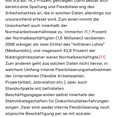
von 9,8 auf 14,3 Prozent gestiegen. Darin deutet sich
bereits eine Spaltung und Flexibilisierung des
Arbeitsmarktes an, die in solchen Daten allerdings nur
unzureichend erfasst wird. Zum einen nimmt die
Unsicherheit auch innerhalb der
Normalarbeitsverhältnisse zu: Immerhin 11,1 Prozent
der Normalbeschäftigten (1,6 Millionen) verdienten
2006 weniger als zwei Drittel des "mittleren Lohns"
(Medianlohn), und insgesamt 42,6 Prozent der
Niedriglohnbezieher waren Normalbeschäftigte.
Zur
[11]
Zum anderen geht aus solchen Daten nicht hervor, in
Auflösu
welchem Umfang interne Flexibilisierungsmaßnahmen
der
der Unternehmen (flexible Arbeitszeiten,
Fußnote
Projektarbeit, Jobrotation etc.), aber auch
Standortpakte mit befristeten
Beschäftigungsgarantien selbst innerhalb der
Stammbelegschaften für Diskontinuitätserfahrungen
sorgen. Zwar sind weder interne Flexibilisierung noch
atypische Beschäftigung per se mit sozialer