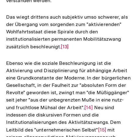
verstanden werden.
der
Fußnote
Das wiegt drittens auch subjektiv umso schwerer, als
der Übergang vom sorgenden zum "aktivierenden"
Wohlfahrtsstaat diese Spirale durch den
institutionalisierten permanenten Mobilitätszwang
zusätzlich beschleunigt.
Zur
[13]
Auflösung
der
Ebenso wie die soziale Beschleunigung ist die
Fußnote
Aktivierung und Disziplinierung für abhängige Arbeit
eine Grundkonstante der Moderne. In der bürgerlichen
Gesellschaft, in der Faulheit zur "absoluten Form der
Revolte" geworden ist, zwingt man "die Müßiggänger"
seit jeher "aus der unbegrenzten Muße in eine nutz-
und fruchtlose Mühsal der Arbeit".
Zur
[14]
Neu sind
indessen die diskursiven Formen und die
Auflösung
Institutionalisierungen des Aktivitätszwangs. Dem
der
Leitbild des "unternehmerischen Selbst"
Zur
[15]
mit
Fußnote