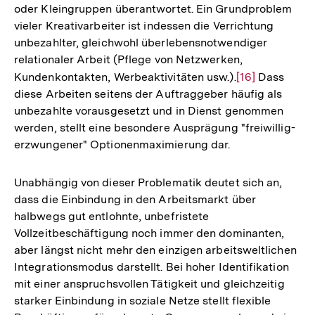
oder Kleingruppen überantwortet. Ein Grundproblem
vieler Kreativarbeiter ist indessen die Verrichtung
unbezahlter, gleichwohl überlebensnotwendiger
relationaler Arbeit (Pflege von Netzwerken,
Kundenkontakten, Werbeaktivitäten usw.).
Zur
[16]
Dass
diese Arbeiten seitens der Auftraggeber häufig als
Auflösung
unbezahlte vorausgesetzt und in Dienst genommen
der
werden, stellt eine besondere Ausprägung "freiwillig-
Fußnote
erzwungener" Optionenmaximierung dar.
Unabhängig von dieser Problematik deutet sich an,
dass die Einbindung in den Arbeitsmarkt über
halbwegs gut entlohnte, unbefristete
Vollzeitbeschäftigung noch immer den dominanten,
aber längst nicht mehr den einzigen arbeitsweltlichen
Integrationsmodus darstellt. Bei hoher Identifikation
mit einer anspruchsvollen Tätigkeit und gleichzeitig
starker Einbindung in soziale Netze stellt flexible