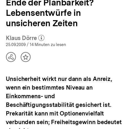
Ende der Planbarkeit?
Lebensentwürfe in
unsicheren Zeiten
Klaus Dörre
(Mehr zum Autor)
öffnen
25.09.2009
/ 14 Minuten zu lesen
Teilen
Inhalt
Optionen
merken
anzeigen
Unsicherheit wirkt nur dann als Anreiz,
wenn ein bestimmtes Niveau an
Einkommens- und
Beschäftigungsstabilität gesichert ist.
Prekarität kann mit Optionenvielfalt
verbunden sein; Freiheitsgewinn bedeutet