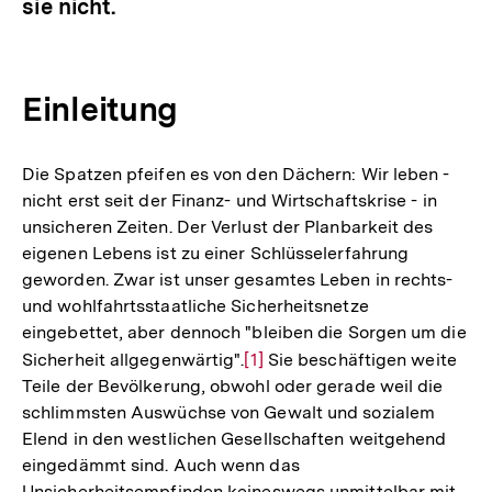
sie nicht.
Einleitung
Die Spatzen pfeifen es von den Dächern: Wir leben -
nicht erst seit der Finanz- und Wirtschaftskrise - in
unsicheren Zeiten. Der Verlust der Planbarkeit des
eigenen Lebens ist zu einer Schlüsselerfahrung
geworden. Zwar ist unser gesamtes Leben in rechts-
und wohlfahrtsstaatliche Sicherheitsnetze
eingebettet, aber dennoch "bleiben die Sorgen um die
Sicherheit allgegenwärtig".
Zur
[1]
Sie beschäftigen weite
Teile der Bevölkerung, obwohl oder gerade weil die
Auflösung
schlimmsten Auswüchse von Gewalt und sozialem
der
Elend in den westlichen Gesellschaften weitgehend
Fußnote
eingedämmt sind. Auch wenn das
Unsicherheitsempfinden keineswegs unmittelbar mit