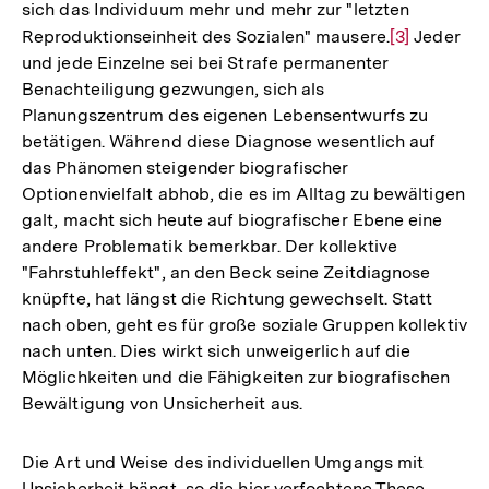
sich das Individuum mehr und mehr zur "letzten
Reproduktionseinheit des Sozialen" mausere.
Zur
[3]
Jeder
und jede Einzelne sei bei Strafe permanenter
Auflösung
Benachteiligung gezwungen, sich als
der
Planungszentrum des eigenen Lebensentwurfs zu
Fußnote
betätigen. Während diese Diagnose wesentlich auf
das Phänomen steigender biografischer
Optionenvielfalt abhob, die es im Alltag zu bewältigen
galt, macht sich heute auf biografischer Ebene eine
andere Problematik bemerkbar. Der kollektive
"Fahrstuhleffekt", an den Beck seine Zeitdiagnose
knüpfte, hat längst die Richtung gewechselt. Statt
nach oben, geht es für große soziale Gruppen kollektiv
nach unten. Dies wirkt sich unweigerlich auf die
Möglichkeiten und die Fähigkeiten zur biografischen
Bewältigung von Unsicherheit aus.
Die Art und Weise des individuellen Umgangs mit
Unsicherheit hängt, so die hier verfochtene These,