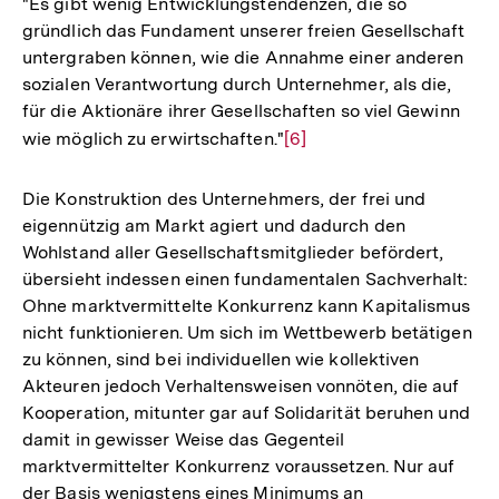
"Es gibt wenig Entwicklungstendenzen, die so
gründlich das Fundament unserer freien Gesellschaft
untergraben können, wie die Annahme einer anderen
sozialen Verantwortung durch Unternehmer, als die,
für die Aktionäre ihrer Gesellschaften so viel Gewinn
wie möglich zu erwirtschaften."
Zur
[6]
Auflösung
der
Die Konstruktion des Unternehmers, der frei und
Fußnote
eigennützig am Markt agiert und dadurch den
Wohlstand aller Gesellschaftsmitglieder befördert,
übersieht indessen einen fundamentalen Sachverhalt:
Ohne marktvermittelte Konkurrenz kann Kapitalismus
nicht funktionieren. Um sich im Wettbewerb betätigen
zu können, sind bei individuellen wie kollektiven
Akteuren jedoch Verhaltensweisen vonnöten, die auf
Kooperation, mitunter gar auf Solidarität beruhen und
damit in gewisser Weise das Gegenteil
marktvermittelter Konkurrenz voraussetzen. Nur auf
der Basis wenigstens eines Minimums an