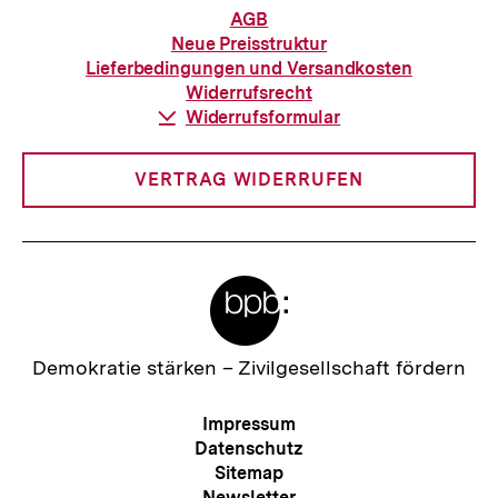
Informationen
AGB
zur
Neue Preisstruktur
Bestellung
Lieferbedingungen und Versandkosten
Widerrufsrecht
Download-
Widerrufsformular
Link:
VERTRAG WIDERRUFEN
Meta-
Links
Zur
Demokratie stärken –
Zivilgesellschaft fördern
Startseite
der
Meta-
Impressum
bpb
Navigation
Datenschutz
Sitemap
Newsletter