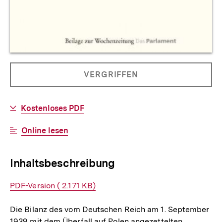
Allgemeine
PRODUKT
VERGRIFFEN
Informationen
NICHT
BESTELLBAR
Download-
Kostenloses PDF
Link:
Interner
Online lesen
Link:
Inhaltsbeschreibung
Interner
PDF-Version ( 2.171 KB)
Link:
Die Bilanz des vom Deutschen Reich am 1. September
1939 mit dem Überfall auf Polen angezettelten