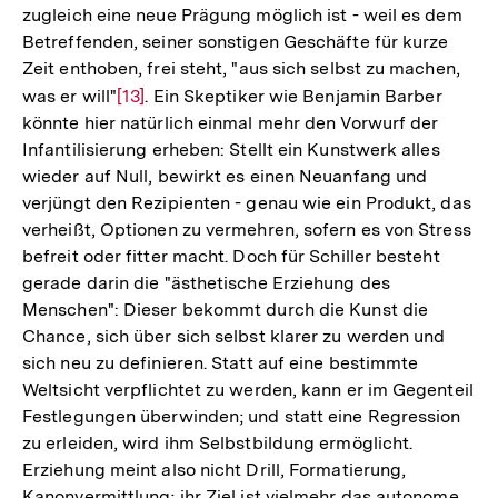
zugleich eine neue Prägung möglich ist - weil es dem
Betreffenden, seiner sonstigen Geschäfte für kurze
Zeit enthoben, frei steht, "aus sich selbst zu machen,
was er will"
Zur
[13]
. Ein Skeptiker wie Benjamin Barber
könnte hier natürlich einmal mehr den Vorwurf der
Auflösung
Infantilisierung erheben: Stellt ein Kunstwerk alles
der
wieder auf Null, bewirkt es einen Neuanfang und
Fußnote
verjüngt den Rezipienten - genau wie ein Produkt, das
verheißt, Optionen zu vermehren, sofern es von Stress
befreit oder fitter macht. Doch für Schiller besteht
gerade darin die "ästhetische Erziehung des
Menschen": Dieser bekommt durch die Kunst die
Chance, sich über sich selbst klarer zu werden und
sich neu zu definieren. Statt auf eine bestimmte
Weltsicht verpflichtet zu werden, kann er im Gegenteil
Festlegungen überwinden; und statt eine Regression
zu erleiden, wird ihm Selbstbildung ermöglicht.
Erziehung meint also nicht Drill, Formatierung,
Kanonvermittlung; ihr Ziel ist vielmehr das autonome