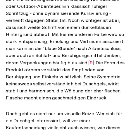
oder Outdoor-Abenteuer. Ein klassisch ruhiger
Schriftzug - ohne dynamisierende Kursivierung -
verheißt dagegen Stabilität. Noch wichtiger ist aber,
dass sich weiße Schrift von einem dunkelblauen
Hintergrund abhebt: Mit keiner anderen Farbe wird so
stark Entspannung, Erholung und Vertrauen assoziiert;
man kann an die "blaue Stunde" nach Arbeitsschluss,
aber auch an Schlaf- und Beruhigungsmittel denken,
deren Verpackungen häufig blau sind.
Zur
[9]
Die Form des
Produktkörpers verstärkt das Empfinden von
Auflösung
Beruhigung und Einkehr zusätzlich. Seine Symmetrie,
der
keineswegs selbstverständlich bei Duschgels, wirkt
Fußnote
stabil und harmonisch, die Wölbung der eher flachen
Flasche macht einen geschmeidigen Eindruck.
Doch geht es nicht nur um visuelle Reize. Wer sich für
ein Duschgel interessiert, will vor einer
Kaufentscheidung vielleicht auch wissen, wie dieses