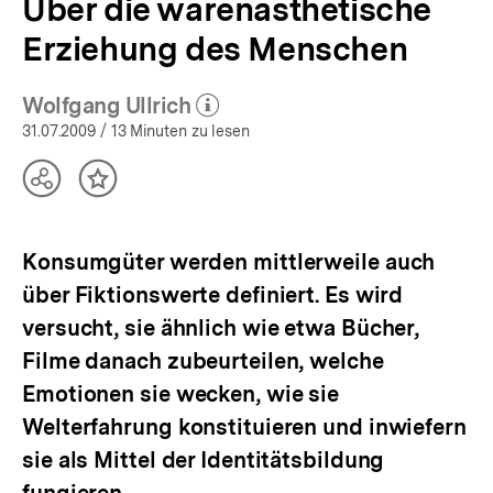
Über die warenästhetische
Erziehung des Menschen
Wolfgang Ullrich
(Mehr zum Autor)
öffnen
31.07.2009
/ 13 Minuten zu lesen
Teilen
Inhalt
Optionen
merken
anzeigen
Konsumgüter werden mittlerweile auch
über Fiktionswerte definiert. Es wird
versucht, sie ähnlich wie etwa Bücher,
Filme danach zubeurteilen, welche
Emotionen sie wecken, wie sie
Welterfahrung konstituieren und inwiefern
sie als Mittel der Identitätsbildung
fungieren.