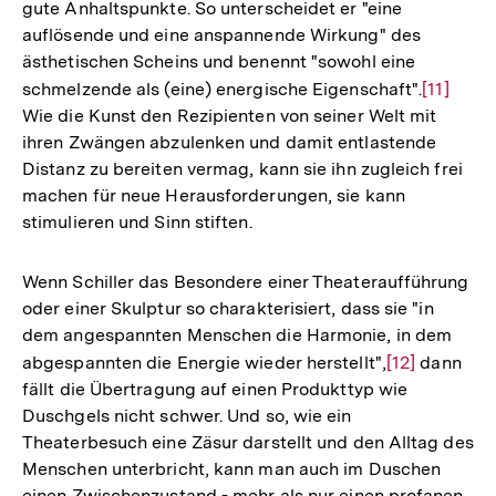
gute Anhaltspunkte. So unterscheidet er "eine
auflösende und eine anspannende Wirkung" des
ästhetischen Scheins und benennt "sowohl eine
schmelzende als (eine) energische Eigenschaft".
Zur
[11]
Wie die Kunst den Rezipienten von seiner Welt mit
Auflösu
ihren Zwängen abzulenken und damit entlastende
der
Distanz zu bereiten vermag, kann sie ihn zugleich frei
Fußnote
machen für neue Herausforderungen, sie kann
stimulieren und Sinn stiften.
Wenn Schiller das Besondere einer Theateraufführung
oder einer Skulptur so charakterisiert, dass sie "in
dem angespannten Menschen die Harmonie, in dem
abgespannten die Energie wieder herstellt",
Zur
[12]
dann
fällt die Übertragung auf einen Produkttyp wie
Auflösung
Duschgels nicht schwer. Und so, wie ein
der
Theaterbesuch eine Zäsur darstellt und den Alltag des
Fußnote
Menschen unterbricht, kann man auch im Duschen
einen Zwischenzustand - mehr als nur einen profanen