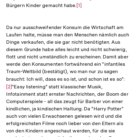
Bürgern Kinder gemacht habe.
Zur
[1]
Auflösung
der
Da nur ausschweifender Konsum die Wirtschaft am
Fußnote
Laufen halte, müsse man den Menschen nämlich auch
Dinge verkaufen, die sie gar nicht benötigten. Aus
diesem Grunde habe alles leicht und nicht schwierig,
flott und nicht umständlich zu erscheinen. Damit aber
werde den Konsumenten fortwährend ein "infantiles
Traum-Weltbild (bestätigt), wo man nur zu sagen
braucht: Ich will, dass es so ist, und schon ist es so":
Zur
[2]
"Easy listening" statt klassischer Musik,
Aufl
Infotainment statt ernster Nachrichten, der Boom der
der
Computerspiele - all das zeugt für Barber von einer
Fußn
kindlichen, ja kindischen Haltung. Da "Harry Potter"
auch von vielen Erwachsenen gelesen wird und die
erfolgreichsten Filme noch lieber von den Eltern als
von den Kindern angeschaut werden, für die sie