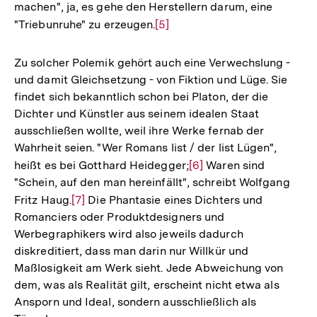
machen", ja, es gehe den Herstellern darum, eine
"Triebunruhe" zu erzeugen.
Zur
[5]
Auflösung
der
Zu solcher Polemik gehört auch eine Verwechslung -
Fußnote
und damit Gleichsetzung - von Fiktion und Lüge. Sie
findet sich bekanntlich schon bei Platon, der die
Dichter und Künstler aus seinem idealen Staat
ausschließen wollte, weil ihre Werke fernab der
Wahrheit seien. "Wer Romans list / der list Lügen",
heißt es bei Gotthard Heidegger;
Zur
[6]
Waren sind
"Schein, auf den man hereinfällt", schreibt Wolfgang
Auflösung
Fritz Haug.
Zur
[7]
Die Phantasie eines Dichters und
der
Romanciers oder Produktdesigners und
Auflösung
Fußnote
Werbegraphikers wird also jeweils dadurch
der
diskreditiert, dass man darin nur Willkür und
Fußnote
Maßlosigkeit am Werk sieht. Jede Abweichung von
dem, was als Realität gilt, erscheint nicht etwa als
Ansporn und Ideal, sondern ausschließlich als