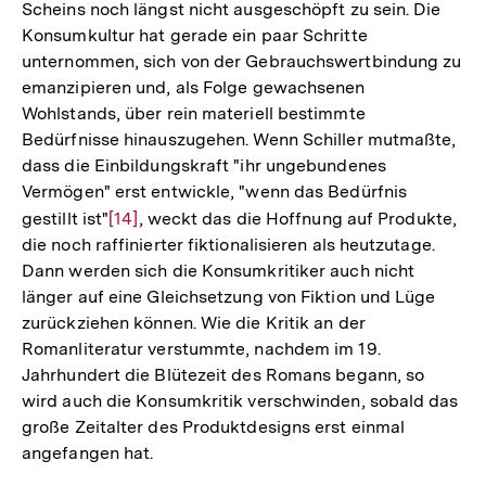
Scheins noch längst nicht ausgeschöpft zu sein. Die
Konsumkultur hat gerade ein paar Schritte
unternommen, sich von der Gebrauchswertbindung zu
emanzipieren und, als Folge gewachsenen
Wohlstands, über rein materiell bestimmte
Bedürfnisse hinauszugehen. Wenn Schiller mutmaßte,
dass die Einbildungskraft "ihr ungebundenes
Vermögen" erst entwickle, "wenn das Bedürfnis
gestillt ist"
Zur
[14]
, weckt das die Hoffnung auf Produkte,
die noch raffinierter fiktionalisieren als heutzutage.
Auflösung
Dann werden sich die Konsumkritiker auch nicht
der
länger auf eine Gleichsetzung von Fiktion und Lüge
Fußnote
zurückziehen können. Wie die Kritik an der
Romanliteratur verstummte, nachdem im 19.
Jahrhundert die Blütezeit des Romans begann, so
wird auch die Konsumkritik verschwinden, sobald das
große Zeitalter des Produktdesigns erst einmal
angefangen hat.