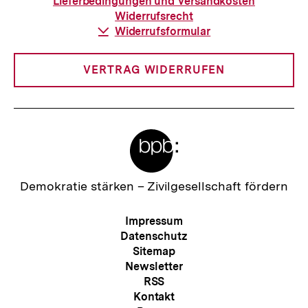
Lieferbedingungen und Versandkosten
Widerrufsrecht
Download-
Widerrufsformular
Link:
VERTRAG WIDERRUFEN
Meta-
Links
Zur
Demokratie stärken –
Zivilgesellschaft fördern
Startseite
der
Meta-
Impressum
bpb
Navigation
Datenschutz
Sitemap
Newsletter
RSS
Kontakt