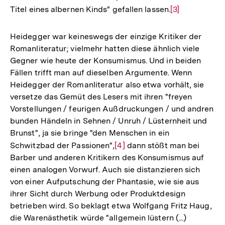
Titel eines albernen Kinds" gefallen lassen.
Zur
[3]
Auflösung
der
Heidegger war keineswegs der einzige Kritiker der
Fußnote
Romanliteratur; vielmehr hatten diese ähnlich viele
Gegner wie heute der Konsumismus. Und in beiden
Fällen trifft man auf dieselben Argumente. Wenn
Heidegger der Romanliteratur also etwa vorhält, sie
versetze das Gemüt des Lesers mit ihren "freyen
Vorstellungen / feurigen Außdruckungen / und andren
bunden Händeln in Sehnen / Unruh / Lüsternheit und
Brunst", ja sie bringe "den Menschen in ein
Schwitzbad der Passionen",
Zur
[4]
dann stößt man bei
Barber und anderen Kritikern des Konsumismus auf
Auflösung
einen analogen Vorwurf. Auch sie distanzieren sich
der
von einer Aufputschung der Phantasie, wie sie aus
Fußnote
ihrer Sicht durch Werbung oder Produktdesign
betrieben wird. So beklagt etwa Wolfgang Fritz Haug,
die Warenästhetik würde "allgemein lüstern (...)