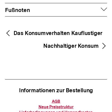
Fussnoten
auf
Fußnoten
Inhaltsnavigation
Inhaltsnavigation
Das Konsumverhalten Kauflustiger
Nachhaltiger Konsum
Informationen zur Bestellung
Informationen
AGB
zur
Neue Preisstruktur
Bestellung