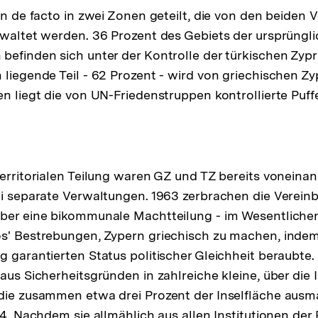
ern de facto in zwei Zonen geteilt, die von den beiden
rwaltet werden. 36 Prozent des Gebiets der ursprüngl
befinden sich unter der Kontrolle der türkischen Zypr
 liegende Teil - 62 Prozent - wird von griechischen Zy
en liegt die von UN-Friedenstruppen kontrollierte Puff
territorialen Teilung waren GZ und TZ bereits voneina
ei separate Verwaltungen. 1963 zerbrachen die Verein
über eine bikommunale Machtteilung - im Wesentliche
s' Bestrebungen, Zypern griechisch zu machen, indem 
g garantierten Status politischer Gleichheit beraubte.
aus Sicherheitsgründen in zahlreiche kleine, über die 
die zusammen etwa drei Prozent der Inselfläche ausm
74. Nachdem sie allmählich aus allen Institutionen der