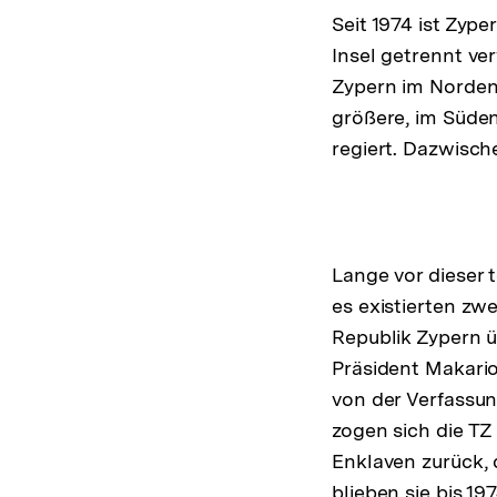
Seit 1974 ist Zyp
Insel getrennt ve
Zypern im Norden 
größere, im Süden
regiert. Dazwisch
Lange vor dieser 
es existierten zw
Republik Zypern 
Präsident Makario
von der Verfassun
zogen sich die TZ 
Enklaven zurück, 
blieben sie bis 19