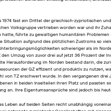
 1974 fast ein Drittel der griechisch-zypriotischen und
schen Volksgruppe vertrieben worden war und ihr Zuha
 hatte, führte zu gewaltigen humanitären Problemen 
ie Situation aufgrund des plötzlichen Zustroms so viel
nterbringungsmöglichkeiten schwieriger als im Norde
den Umzug von zuvor drei auf jetzt 36 Prozent der Ins
ßte Herausforderung im Norden bestand darin, die zu
sourcen der GZ effizient und produktiv zu nutzen, wa
hl von TZ erschwert wurde. In den vergangenen drei 
ebenen in beiden Inselteilen ihren Platz und passten 
ng an. Ihre Eigentumsansprüche sind jedoch bis heut
das Leben auf beiden Seiten recht unabhängig voneina