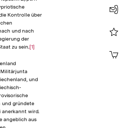
ypriotische
die Kontrolle über
Konta
ichen
0
 nach und nach
egierung der
Merklist
taat zu sein.
Zur
[1]
ansehen
0
Artik
Auflösung
im
der
henland
Shop-
Warenko
Fußnote
Militärjunta
ansehen
riechenland, und
iechisch-
rovisorische
n und gründete
i anerkannt wird.
ie angeblich aus
en.