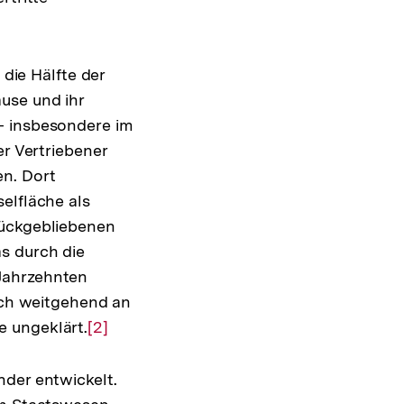
 die Hälfte der
use und ihr
- insbesondere im
er Vertriebener
n. Dort
elfläche als
rückgebliebenen
s durch die
Jahrzehnten
sich weitgehend an
e ungeklärt.
Zur
[2]
Auflösung
der
nder entwickelt.
Fußnote