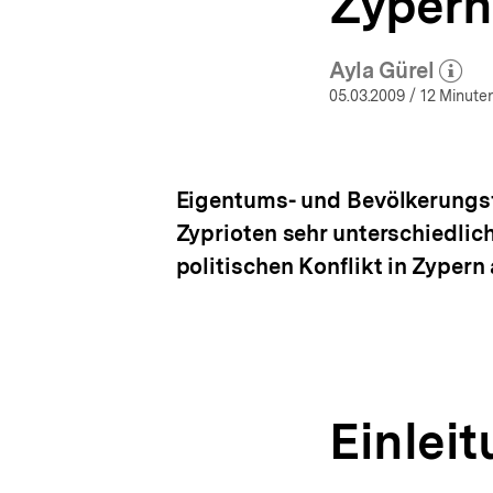
Zypern
Ayla Gürel
(Mehr zu
öffne
05.03.2009
/ 12 Minuten
Eigentums- und Bevölkerungsfr
Zyprioten sehr unterschiedli
politischen Konflikt in Zypern
Einlei