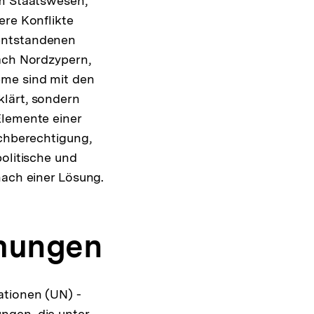
em Staatswesen,
ere Konflikte
 entstandenen
nach Nordzypern,
eme sind mit den
klärt, sondern
Elemente einer
ichberechtigung,
politische und
nach einer Lösung.
mungen
ationen (UN) -
ngen, die unter