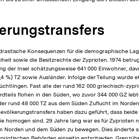
erungstransfers
 drastische Konsequenzen für die demographische Lage
iheit sowie die Besitzrechte der Zyprioten. 1974 betrug
g der Insel schätzungsweise 641 000 Einwohner, dav
,4 %) TZ sowie Ausländer. Infolge der Teilung wurde et
üchtlingen. Fast alle der rund 162 000 griechisch-zypr
dteils flohen in den Süden, wo zuvor 344 000 GZ leb
 der rund 48 000 TZ aus dem Süden Zuflucht im Norde
Bevölkerungstransfers haben dazu geführt, dass beide 
ie homogen sind. 29 Jahre lang war es für Zyprioten 
m Norden und dem Süden zu bewegen. Dies änderte si
zypriotischen Behörden einseitig entschieden, Grenzübe