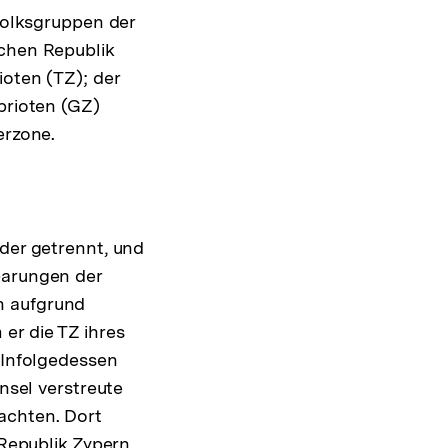
 Volksgruppen der
ichen Republik
ioten (TZ); der
prioten (GZ)
erzone.
nder getrennt, und
barungen der
n aufgrund
er die TZ ihres
 Infolgedessen
Insel verstreute
achten. Dort
 Republik Zypern