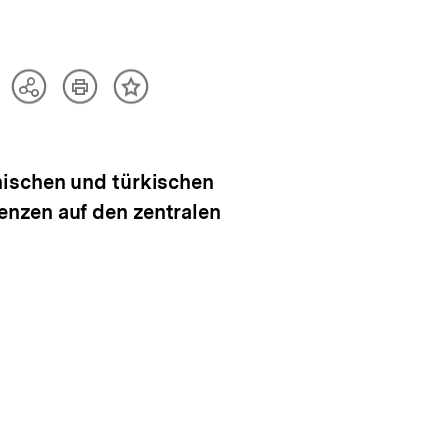
Artikel
Teilen
Inhalt
drucken
Optionen
merken
anzeigen
hischen und türkischen
enzen auf den zentralen