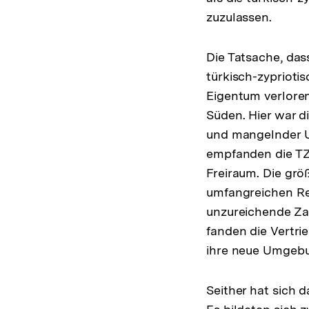
zuzulassen.
Die Tatsache, dass
türkisch-zyprioti
Eigentum verloren
Süden. Hier war d
und mangelnder U
empfanden die TZ 
Freiraum. Die grö
umfangreichen Res
unzureichende Za
fanden die Vertri
ihre neue Umgebu
Seither hat sich 