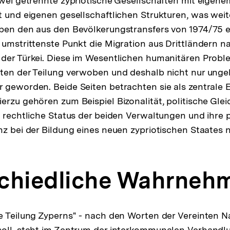
zwei getrennte zypriotische Gesellschaften mit eigen
t und eigenen gesellschaftlichen Strukturen, was weit
eben den aus den Bevölkerungstransfers von 1974/75
 umstrittenste Punkt die Migration aus Drittländern 
der Türkei. Diese im Wesentlichen humanitären Probl
ten der Teilung verwoben und deshalb nicht nur unge
 geworden. Beide Seiten betrachten sie als zentrale 
erzu gehören zum Beispiel Bizonalität, politische Gle
d rechtliche Status der beiden Verwaltungen und ihre 
nz bei der Bildung eines neuen zypriotischen Staates 
chiedliche Wahrneh
e Teilung Zyperns" - nach den Worten der Vereinten N
oll, steht im Zentrum der interkommunalen Verhandlu