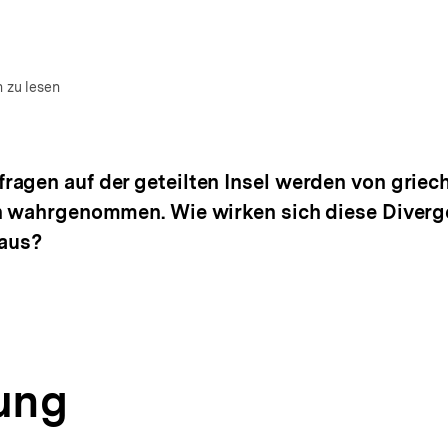
m Autor)
n
 zu lesen
agen auf der geteilten Insel werden von griec
ch wahrgenommen. Wie wirken sich diese Diverg
 aus?
tung