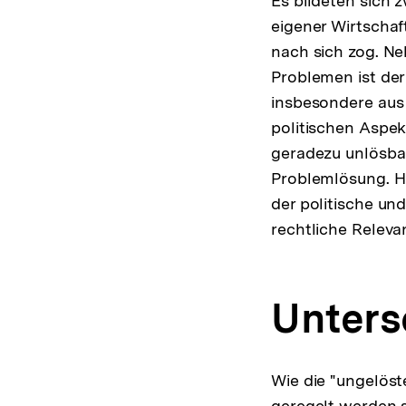
Es bildeten sich 
eigener Wirtschaf
nach sich zog. N
Problemen ist der
insbesondere aus 
politischen Aspek
geradezu unlösbar
Problemlösung. Hi
der politische un
rechtliche Releva
Unters
Wie die "ungelöst
geregelt werden s