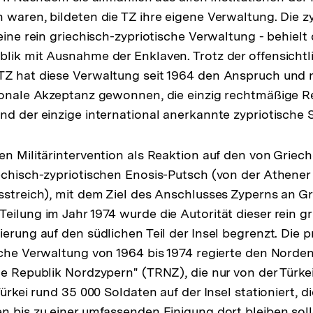
 waren, bildeten die TZ ihre eigene Verwaltung. Die z
eine rein griechisch-zypriotische Verwaltung - behielt 
lik mit Ausnahme der Enklaven. Trotz der offensichtl
TZ hat diese Verwaltung seit 1964 den Anspruch und
ionale Akzeptanz gewonnen, die einzig rechtmäßige R
nd der einzige international anerkannte zypriotische S
en Militärintervention als Reaktion auf den von Griec
echisch-zypriotischen Enosis-Putsch (von der Athener 
sstreich), mit dem Ziel des Anschlusses Zyperns an G
eilung im Jahr 1974 wurde die Autorität dieser rein gr
erung auf den südlichen Teil der Insel begrenzt. Die p
sche Verwaltung von 1964 bis 1974 regierte den Norde
he Republik Nordzypern" (TRNZ), die nur von der Türke
Türkei rund 35 000 Soldaten auf der Insel stationiert, d
n bis zu einer umfassenden Einigung dort bleiben soll