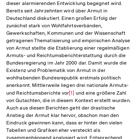
dieser alarmierenden Entwicklung begegnet wird.
Bereits seit Jahrzehnten wird über Armut in
Deutschland diskutiert. Einen großen Erfolg der
zunächst stark von Wohlfahrtsverbänden,
Gewerkschaften, Kommunen und der Wissenschaft
getragenen Thematisierung und empirischen Analyse
von Armut stellte die Etablierung einer regelmäßigen
Armuts- und Reichtumsberichterstattung durch die
Bundesregierung im Jahr 2000 dar. Damit wurde die
Existenz und Problematik von Armut in der
wohlhabenden Bundesrepublik erstmals politisch
anerkannt. Mittlerweile liegen drei nationale Armuts-
und Reichtumsberichte vor
Zur
[1]
und eine größere Zahl
von Gutachten, die in diesem Kontext erstellt wurden.
Auflösung
Auch aus diesen Berichten geht der drastische
der
Anstieg der Armut klar hervor, obschon man den
Fußnote
Eindruck gewinnen kann, dass er hinter den vielen
Tabellen und Grafiken eher versteckt als
zusammenhängend analysiert wird. Entsprechend