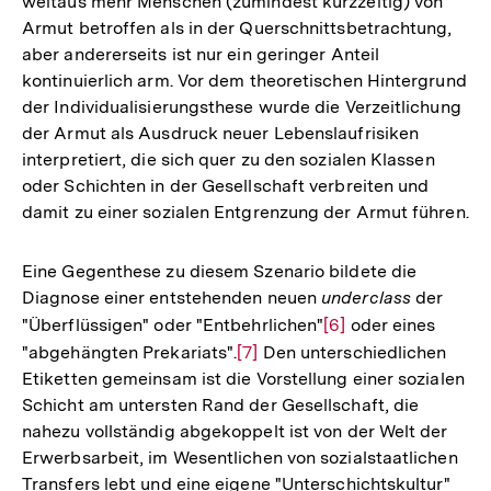
weitaus mehr Menschen (zumindest kurzzeitig) von
Armut betroffen als in der Querschnittsbetrachtung,
aber andererseits ist nur ein geringer Anteil
kontinuierlich arm. Vor dem theoretischen Hintergrund
der Individualisierungsthese wurde die Verzeitlichung
der Armut als Ausdruck neuer Lebenslaufrisiken
interpretiert, die sich quer zu den sozialen Klassen
oder Schichten in der Gesellschaft verbreiten und
damit zu einer sozialen Entgrenzung der Armut führen.
Eine Gegenthese zu diesem Szenario bildete die
Diagnose einer entstehenden neuen
underclass
der
"Überflüssigen" oder "Entbehrlichen"
Zur
[6]
oder eines
"abgehängten Prekariats".
Zur
[7]
Den unterschiedlichen
Auflösung
Etiketten gemeinsam ist die Vorstellung einer sozialen
Auflösung
der
Schicht am untersten Rand der Gesellschaft, die
der
Fußnote
nahezu vollständig abgekoppelt ist von der Welt der
Fußnote
Erwerbsarbeit, im Wesentlichen von sozialstaatlichen
Transfers lebt und eine eigene "Unterschichtskultur"