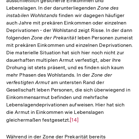
ausschließlich gesicherte Einkommen und
Lebenslagen. In der darunterliegenden
Zone des
instabilen Wohlstands
finden wir dagegen häufiger
auch Jahre mit prekären Einkommen oder einzelnen
Deprivationen - der Wohlstand zeigt Risse. In der dann
folgenden
Zone der Prekarität
leben Personen zumeist
mit prekären Einkommen und einzelnen Deprivationen.
Die materielle Situation hat sich hier noch nicht zur
dauerhaften multiplen Armut verfestigt, aber ihre
Drohung ist stets präsent, und es finden sich kaum
mehr Phasen des Wohlstands. In der
Zone der
verfestigten Armut
am untersten Rand der
Gesellschaft leben Personen, die sich überwiegend in
Einkommensarmut befinden und mehrfache
Lebenslagendeprivationen aufweisen. Hier hat sich
die Armut in Einkommen wie Lebenslagen
gleichermaßen festgesetzt.
Zur
[14]
Auflösung
der
Während in der Zone der Prekarität bereits