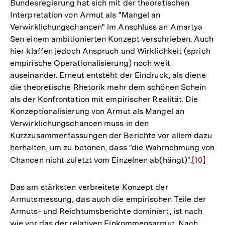
Bundesregierung hat sich mit der theoretischen
Interpretation von Armut als "Mangel an
Verwirklichungschancen" im Anschluss an Amartya
Sen einem ambitionierten Konzept verschrieben. Auch
hier klaffen jedoch Anspruch und Wirklichkeit (sprich
empirische Operationalisierung) noch weit
auseinander. Erneut entsteht der Eindruck, als diene
die theoretische Rhetorik mehr dem schönen Schein
als der Konfrontation mit empirischer Realität. Die
Konzeptionalisierung von Armut als Mangel an
Verwirklichungschancen muss in den
Kurzzusammenfassungen der Berichte vor allem dazu
herhalten, um zu betonen, dass "die Wahrnehmung von
Chancen nicht zuletzt vom Einzelnen ab(hängt)".
Zur
[10]
Auflösu
der
Das am stärksten verbreitete Konzept der
Fußnote
Armutsmessung, das auch die empirischen Teile der
Armuts- und Reichtumsberichte dominiert, ist nach
wie vor das der relativen Einkommensarmut. Nach