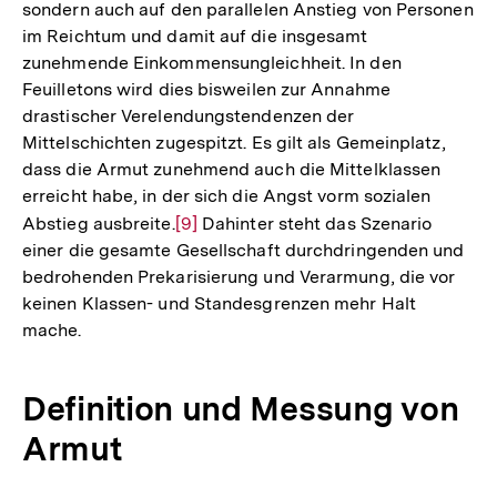
sondern auch auf den parallelen Anstieg von Personen
der
im Reichtum und damit auf die insgesamt
Fußnote
zunehmende Einkommensungleichheit. In den
Feuilletons wird dies bisweilen zur Annahme
drastischer Verelendungstendenzen der
Mittelschichten zugespitzt. Es gilt als Gemeinplatz,
dass die Armut zunehmend auch die Mittelklassen
erreicht habe, in der sich die Angst vorm sozialen
Abstieg ausbreite.
Zur
[9]
Dahinter steht das Szenario
einer die gesamte Gesellschaft durchdringenden und
Auflösung
bedrohenden Prekarisierung und Verarmung, die vor
der
keinen Klassen- und Standesgrenzen mehr Halt
Fußnote
mache.
Definition und Messung von
Armut