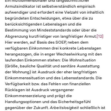
Ein multidimensionaler und längsschnittlicher
Armutsindikator ist selbstverständlich empirisch
aufwendiger und erfordert eine Vielzahl von inhaltlich
begründeten Entscheidungen, etwa über die zu
berücksichtigenden Lebenslagen und die
Bestimmung von Mindeststandards oder über die
Abgrenzung kurzfristiger von langfristiger Armut.
Zur
[12]
Hier werden, auf Basis des SOEP, neben dem
Auflös
verfügbaren
Einkommen
drei konkrete Lebenslagen
der
herangezogen, die in enger Wechselwirkung mit den
Fußnot
laufenden Einkommen stehen: Die
Wohnsituation
(Größe, bauliche Qualität und sanitäre Ausstattung
der Wohnung) ist Ausdruck der eher langfristigen
Einkommenssituation und des Lebensstandards. Die
Verfügbarkeit bzw. das Fehlen von finanziellen
Rücklagen ist Ausdruck vergangener
Einkommenserzielung und prägt die
Handlungsoptionen und das Sicherheitsgefühl
gegenüber der Zukunft.
Arbeitslosigkeit
schließlich ist