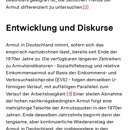
Armut differenziert zu untersuchen.
Zur
[2]
Auflösung
der
Entwicklung und Diskurse
Fußnote
Armut in Deutschland nimmt, sofern sich das
empirisch nachzeichnen lässt, bereits seit Ende der
1970er Jahre zu. Die verfügbaren längeren Zeitreihen
zu Armutsindikatoren - Sozialhilfebezug und relative
Einkommensarmut auf Basis der Einkommens- und
Verbrauchsstichprobe (EVS) - folgen demselben U-
förmigen Verlauf, mit auffälligen Parallelen zum
Verlauf der Arbeitslosigkeit:
Zur
[3]
Einer steilen Abnahme
der hohen nachkriegsbedingten Armut folgt eine
Auflösung
mehrjährige Talsohle der Armutsquoten in den 1970er
der
Jahren. Ende desselben Jahrzehnts beginnt dann der
Fußnote
langsame, aber kontinuierliche Wiederanstieg der
Armut in Deutschland, der insbesondere in den