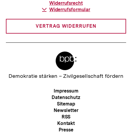
Widerrufsrecht
Download-
Widerrufsformular
Link:
VERTRAG WIDERRUFEN
Meta-
Links
Zur
Demokratie stärken –
Zivilgesellschaft fördern
Startseite
der
Meta-
Impressum
bpb
Navigation
Datenschutz
Sitemap
Newsletter
RSS
Kontakt
Presse