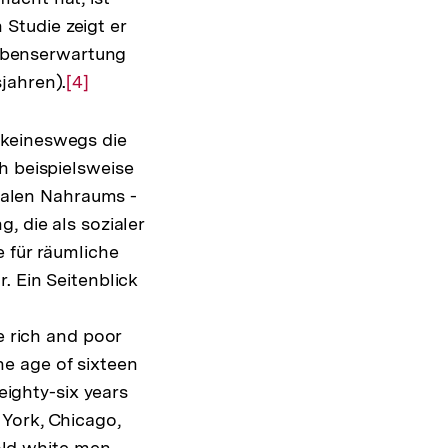
Studie zeigt er
 Lebenserwartung
jahren).
Zur
[4]
Auflösung
der
 keineswegs die
Fußnote
h beispielsweise
zialen Nahraums -
, die als sozialer
 für räumliche
. Ein Seitenblick
e rich and poor
e age of sixteen
eighty-six years
York, Chicago,
-old white men