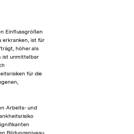
en Einflussgrößen
erkranken, ist für
trägt, höher als
 ist unmittelbar
ch
tsrisiken für die
egenen,
n Arbeits- und
nkheitsrisiko
ignifikanten
en Bildungsniveau