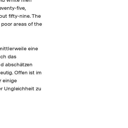
eventy-five,
ut fifty-nine. The
 poor areas of the
lösung
ittlerweile eine
ßnote
ich das
nd abschätzen
eutig. Offen ist im
 einige
r Ungleichheit zu