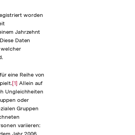
egistriert worden
it
 einem Jahrzehnt
 Diese Daten
 welcher
d.
für eine Reihe von
ielt.
Zur
[1]
Allein auf
h Ungleichheiten
Auflösung
ruppen oder
der
ozialen Gruppen
Fußnote
echneten
sonen variieren:
s dem Jahr 2006