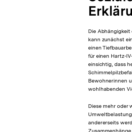
Erklär
Die Abhängigkeit
kann zunächst ein
einen Tiefbauarbei
für einen Hartz-I
einsichtig, dass 
Schimmelpilzbefal
Bewohnerinnen un
wohlhabenden Vie
Diese mehr oder 
Umweltbelastunge
andererseits werd
Zusammenhänge zw