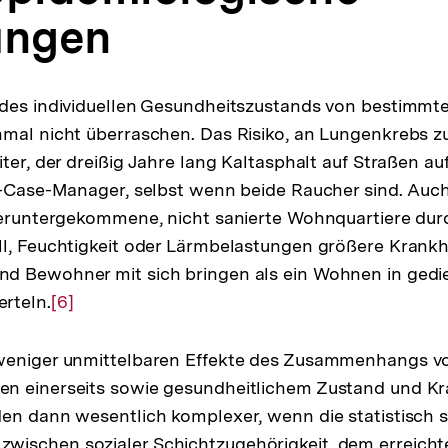
ungen
 des individuellen Gesundheitszustands von bestimmt
mal nicht überraschen. Das Risiko, an Lungenkrebs zu 
ter, der dreißig Jahre lang Kaltasphalt auf Straßen auf
V-Case-Manager, selbst wenn beide Raucher sind. Auch
heruntergekommene, nicht sanierte Wohnquartiere dur
l, Feuchtigkeit oder Lärmbelastungen größere Krankhei
d Bewohner mit sich bringen als ein Wohnen in gedi
rteln.
Zur
[6]
Auflösung
der
weniger unmittelbaren Effekte des Zusammenhangs vo
Fußnote
n einerseits sowie gesundheitlichem Zustand und Kra
en dann wesentlich komplexer, wenn die statistisch s
ischen sozialer Schichtzugehörigkeit, dem erreicht