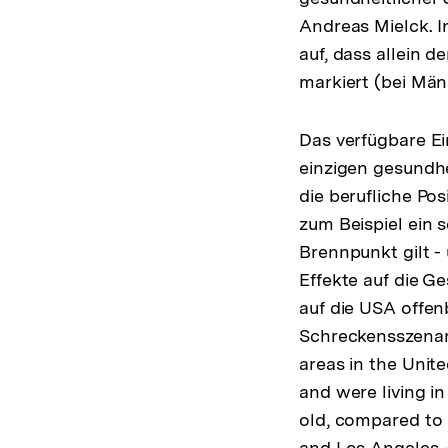
Andreas Mielck. 
auf, dass allein 
markiert (bei Män
Das verfügbare E
einzigen gesundhe
die berufliche Pos
zum Beispiel ein 
Brennpunkt gilt -
Effekte auf die G
auf die USA offen
Schreckensszenario
areas in the Unit
and were living in
old, compared to 
and Los Angeles - 