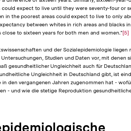
as could expect to live until they were seventy-four or s
 in the poorest areas could expect to live to only abo
 expectancy between whites in rich areas and blacks in
 close to sixteen years for both men and women."
Zur
[5]
Auf
der
swissenschaften und der Sozialepidemiologie liegen m
Fu
 Untersuchungen, Studien und Daten vor, mit denen s
aß gesundheitlicher Ungleichheit auch für Deutschla
undheitliche Ungleichheit in Deutschland gibt, ist eind
ie in den vergangenen Jahren zugenommen hat - wofür
n - und wie die stetige Reproduktion gesundheitliche
epidemiologische