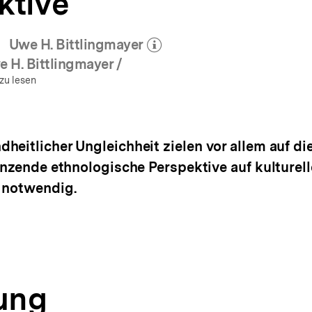
ktive
Uwe H. Bittlingmayer
um Autor)
(Mehr zum Autor)
nen
öffnen
 H. Bittlingmayer /
zu lesen
heitlicher Ungleichheit zielen vor allem auf di
gänzende ethnologische Perspektive auf kulture
t notwendig.
tung