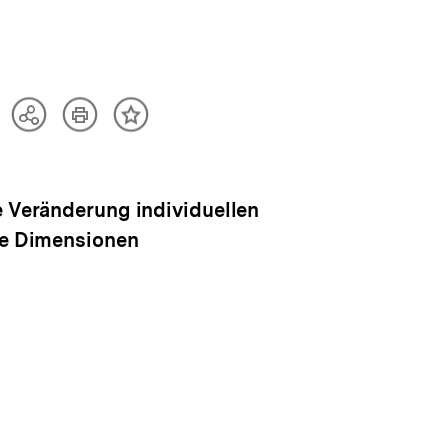
Artikel
Teilen
Inhalt
drucken
Optionen
merken
anzeigen
e Veränderung individuellen
lle Dimensionen