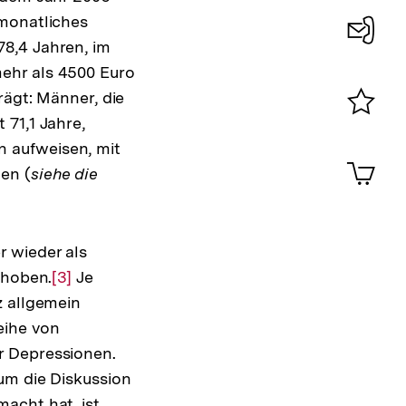
 monatliches
8,4 Jahren, im
Konta
ehr als 4500 Euro
0
rägt: Männer, die
 71,1 Jahre,
Merklist
 aufweisen, mit
ansehen
0
Artik
en (
siehe die
im
Shop-
Warenko
ansehen
r wieder als
ehoben.
Zur
[3]
Je
z allgemein
Auflösung
eihe von
der
r Depressionen.
Fußnote
um die Diskussion
acht hat, ist