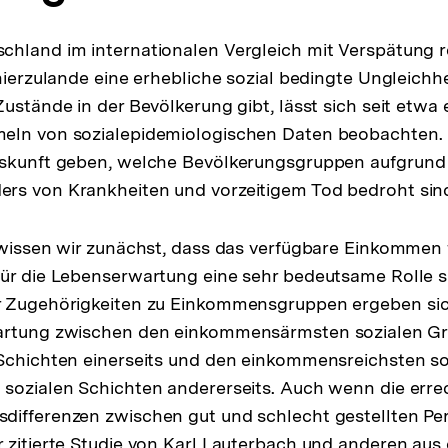
hland im internationalen Vergleich mit Verspätung r
 hierzulande eine erhebliche sozial bedingte Ungleichhe
Zustände in der Bevölkerung gibt, lässt sich seit etwa
eln von sozialepidemiologischen Daten beobachten.
uskunft geben, welche Bevölkerungsgruppen aufgrund
rs von Krankheiten und vorzeitigem Tod bedroht sin
 wissen wir zunächst, dass das verfügbare Einkommen 
ür die Lebenserwartung eine sehr bedeutsame Rolle sp
r Zugehörigkeiten zu Einkommensgruppen ergeben sic
artung zwischen den einkommensärmsten sozialen G
 Schichten einerseits und den einkommensreichsten s
 sozialen Schichten andererseits. Auch wenn die err
ifferenzen zwischen gut und schlecht gestellten Per
 zitierte Studie von Karl Lauterbach und anderen au