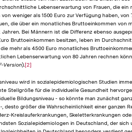
rchschnittliche Lebenserwartung von Frauen, die ein
von weniger als 1500 Euro zur Verfügung haben, von 7
uen, die über ein monatliches Bruttoeinkommen von m
2 Jahren. Bei Männern ist die Differenz ebenso ausgep
Euro Bruttoeinkommen besitzen, leben im Durchschnitt
die mehr als 4500 Euro monatliches Bruttoeinkommen
ttlichen Lebenserwartung von 80 Jahren rechnen könn
F-Version
).
Zur
[2]
Auflösung
der
niveau wird in sozialepidemiologischen Studien imme
Fußnote
te Stellgröße für die individuelle Gesundheit hervorg
viduelle Bildungsniveau - so könnte man zunächst gan
 desto größer die Wahrscheinlichkeit einer ganzen R
Herz-Kreislauferkrankungen, Skeletterkrankungen ode
ndsten Sozialepidemiologen in Deutschland, der sich 
Ungleichheiten in Deutschland besonders verdient gem