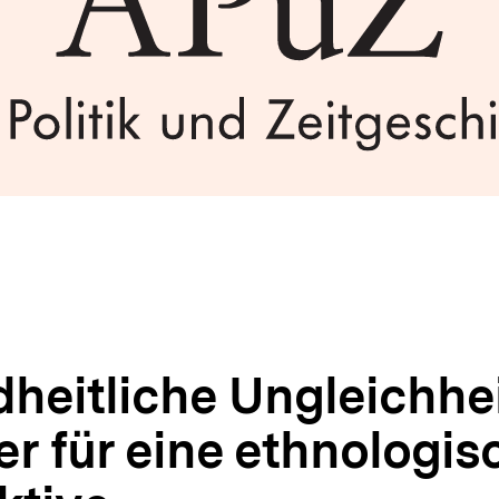
heitliche Ungleichhei
r für eine ethnologis