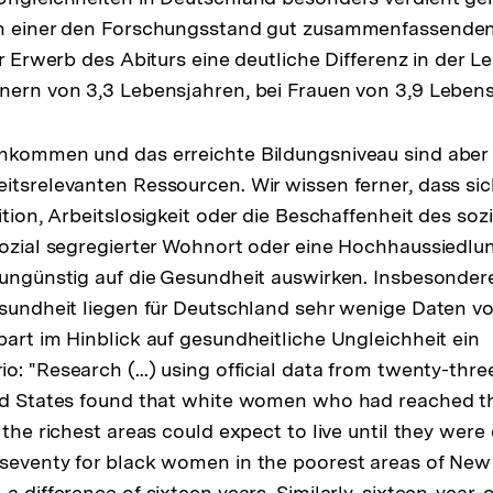
In einer den Forschungsstand gut zusammenfassenden 
der Erwerb des Abiturs eine deutliche Differenz in der
nern von 3,3 Lebensjahren, bei Frauen von 3,9 Lebens
inkommen und das erreichte Bildungsniveau sind aber
itsrelevanten Ressourcen. Wir wissen ferner, dass sic
ition, Arbeitslosigkeit oder die Beschaffenheit des so
sozial segregierter Wohnort oder eine Hochhaussiedlung
 ungünstig auf die Gesundheit auswirken. Insbesondere
esundheit liegen für Deutschland sehr wenige Daten vor
bart im Hinblick auf gesundheitliche Ungleichheit ein
: "Research (...) using official data from twenty-thre
ed States found that white women who had reached th
 the richest areas could expect to live until they were 
seventy for black women in the poorest areas of New 
a difference of sixteen years. Similarly, sixteen-year