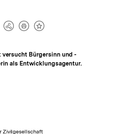
Artikel
Teilen
Inhalt
drucken
Optionen
merken
anzeigen
t versucht Bürgersinn und -
erin als Entwicklungsagentur.
 Zivilgesellschaft