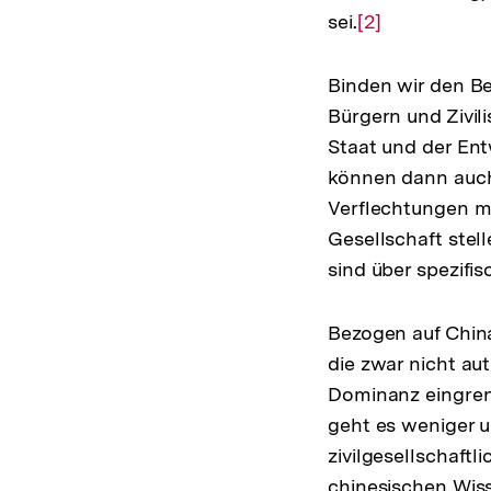
sei.
Zur
[2]
Auflösung
der
Binden wir den Be
Fußnote
Bürgern und Zivil
Staat und der Ent
können dann auch
Verflechtungen mi
Gesellschaft stel
sind über spezif
Bezogen auf China
die zwar nicht aut
Dominanz eingrenz
geht es weniger
zivilgesellschaft
chinesischen Wiss