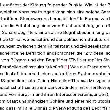
f zunächst der Klärung folgender Punkte: Wie ist der B
 welchen Voraussetzungen kann sich eine solche Gese
utoritären Staatswesens herausbilden? In Europa wird
t" als die Entstehung einer vom Staat unabhängigen öf
n Sphäre begriffen. Eine solche Begriffsbestimmung p
ige China, wo es aufgrund der politischen Strukture
echtungen zwischen dem Parteistaat und zivilgesellscha
scheint eine Definition angebrachter, die "Zivilgesells
 von Bürgern und den Begriff der "Zivilisierung" im Si
Persönlichkeitsstruktur) knüpft.
Zur
[1]
Was die Frage der 
esellschaft innerhalb eines autoritären Systems anbela
Auflösung
 US-amerikanische China-Historiker Thomas Metzger, d
der
gesellschaft sei untrennbar verbunden mit einer Bew
Fußnote
hend von Bürgern und ihren Interessenvereinigungen),
vom Staat unabhängigen Sphäre und einer nicht-utopi
so dass im Falle Chinas die Verwendung des Begriffs