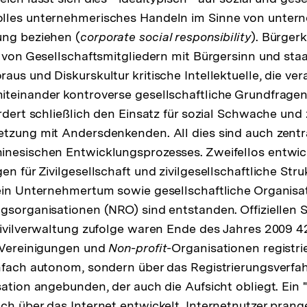
lles unternehmerisches Handeln im Sinne von unter
ung beziehen (
corporate social responsibility
). Bürger
z von Gesellschaftsmitgliedern mit Bürgersinn und sta
us und Diskurskultur kritische Intellektuelle, die ver
teinander kontroverse gesellschaftliche Grundfragen
ordert schließlich den Einsatz für sozial Schwache und
tzung mit Andersdenkenden. All dies sind auch zentr
nesischen Entwicklungsprozesses. Zweifellos entwick
n für Zivilgesellschaft und zivilgesellschaftliche Stru
ein Unternehmertum sowie gesellschaftliche Organisa
gsorganisationen (NRO) sind entstanden. Offiziellen S
Zivilverwaltung zufolge waren Ende des Jahres 2009 
e Vereinigungen und
Non-profit-
Organisationen registrie
nfach autonom, sondern über das Registrierungsverfa
ation angebunden, der auch die Aufsicht obliegt. Ein "
ch über das Internet entwickelt. Internetnutzer prang