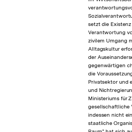
verantwortungsvo
Sozialverantwort
setzt die Existen
Verantwortung vora
zivilem Umgang mi
Alltagskultur erf
der Auseinanderse
gegenwärtigen chi
die Voraussetzunge
Privatsektor und 
und Nichtregierun
Ministeriums für 
gesellschaftlich
indessen nicht ei
staatliche Organis
Raum" hat sich au