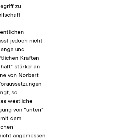
egriff zu
llschaft
fentlichen
asst jedoch nicht
n enge und
ftlichen Kräften
chaft" stärker an
nne von Norbert
Voraussetzungen
ngt, so
as westliche
egung von "unten"
 mit dem
schen
 nicht angemessen