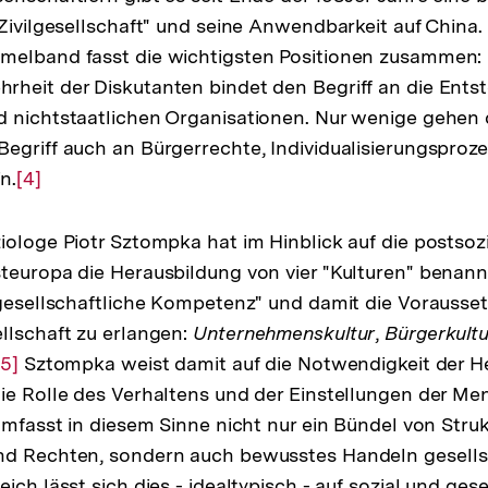
Zivilgesellschaft" und seine Anwendbarkeit auf China. 
melband fasst die wichtigsten Positionen zusammen: 
rheit der Diskutanten bindet den Begriff an die Ents
 nichtstaatlichen Organisationen. Nur wenige gehen 
egriff auch an Bürgerrechte, Individualisierungsproz
n.
Zur
[4]
Auflösung
der
iologe Piotr Sztompka hat im Hinblick auf die postsozi
Fußnote
teuropa die Herausbildung von vier "Kulturen" benannt
lgesellschaftliche Kompetenz" und damit die Vorausset
llschaft zu erlangen:
Unternehmenskultur
,
Bürgerkultu
Zur
[5]
Sztompka weist damit auf die Notwendigkeit der H
ie Rolle des Verhaltens und der Einstellungen der Me
Auflösung
 umfasst in diesem Sinne nicht nur ein Bündel von Stru
der
nd Rechten, sondern auch bewusstes Handeln gesellsch
Fußnote
ich lässt sich dies - idealtypisch - auf sozial und gese