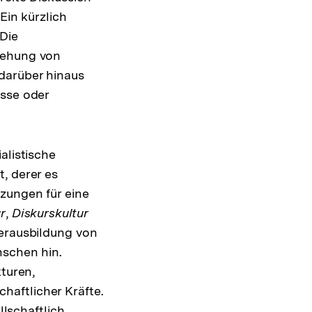
Ein kürzlich
Die
tehung von
darüber hinaus
esse oder
alistische
, derer es
zungen für eine
r
,
Diskurskultur
erausbildung von
nschen hin.
kturen,
aftlicher Kräfte.
llschaftlich