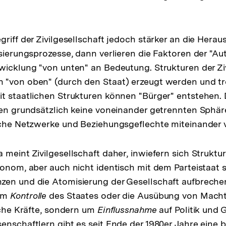
griff der Zivilgesellschaft jedoch stärker an die Hera
isierungsprozesse, dann verlieren die Faktoren der "A
wicklung "von unten" an Bedeutung. Strukturen der Ziv
 "von oben" (durch den Staat) erzeugt werden und tr
t staatlichen Strukturen können "Bürger" entstehen.
len grundsätzlich keine voneinander getrennten Sphär
ische Netzwerke und Beziehungsgeflechte miteinander
 meint Zivilgesellschaft daher, inwiefern sich Struktu
onom, aber auch nicht identisch mit dem Parteistaat si
en und die Atomisierung der Gesellschaft aufbrechen
 um
Kontrolle
des Staates oder die Ausübung von Mach
liche Kräfte, sondern um
Einflussnahme
auf Politik und 
enschaftlern gibt es seit Ende der 1980er Jahre eine b