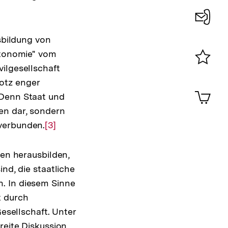
Konta
usbildung von
0
utonomie" vom
ilgesellschaft
Merklist
otz enger
ansehen
0
Artik
 Denn Staat und
im
en dar, sondern
Shop-
Warenko
 verbunden.
Zur
[3]
ansehen
Auflösung
der
ren herausbilden,
Fußnote
nd, die staatliche
. In diesem Sinne
t durch
Gesellschaft. Unter
reite Diskussion