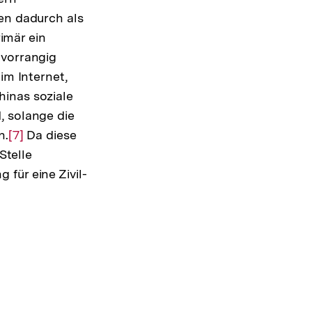
ken dadurch als
rimär ein
 vorrangig
 im Internet,
hinas soziale
, solange die
n.
Zur
[7]
Da diese
Stelle
Auflösung
für eine Zivil-
der
Fußnote