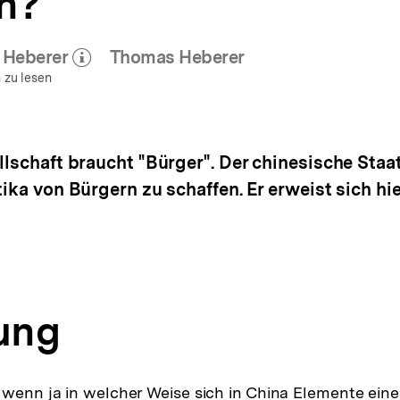
n?
s Heberer
Thomas Heberer
ehr zum Autor)
öffnen
 zu lesen
llschaft braucht "Bürger". Der chinesische Staa
tika von Bürgern zu schaffen. Er erweist sich hi
tung
 wenn ja in welcher Weise sich in China Elemente einer