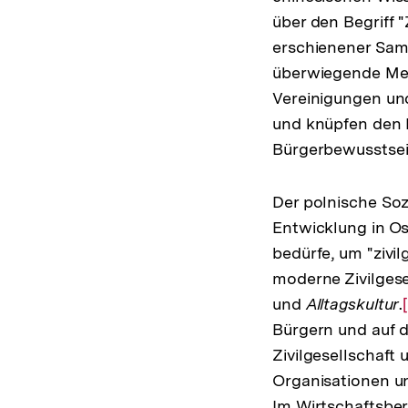
über den Begriff "
erschienener Sam
überwiegende Meh
Vereinigungen und
und knüpfen den B
Bürgerbewusstsei
Der polnische Soz
Entwicklung in Os
bedürfe, um "zivi
moderne Zivilgese
und
Alltagskultur
.
Bürgern und auf d
Zivilgesellschaft
Organisationen u
Im Wirtschaftsbere