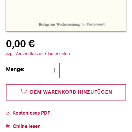
Allgemeine
Produktpreis:
0,00 €
0
zuzüglich
Informationen
€
Versandkosten
Interner
Informationen
zzgl.
zuzüglichen
Versandkosten
/
Interner
Informationen
Lieferzeiten
Link:
zu
Link:
zu
Bestellmenge
und
den
den
Menge:
angeben
0
DEM WARENKORB HINZUFÜGEN
Cents
Download-
Kostenloses PDF
Link:
Interner
Online lesen