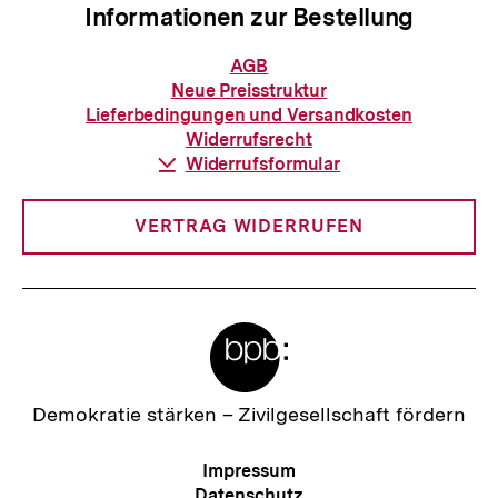
Informationen zur Bestellung
Informationen
AGB
zur
Neue Preisstruktur
Bestellung
Lieferbedingungen und Versandkosten
Widerrufsrecht
Download-
Widerrufsformular
Link:
VERTRAG WIDERRUFEN
Meta-
Links
Zur
Demokratie stärken –
Zivilgesellschaft fördern
Startseite
der
Meta-
Impressum
bpb
Navigation
Datenschutz