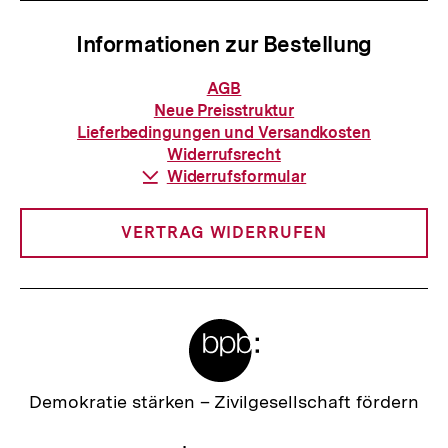
Informationen zur Bestellung
Informationen
AGB
zur
Neue Preisstruktur
Bestellung
Lieferbedingungen und Versandkosten
Widerrufsrecht
Download-
Widerrufsformular
Link:
VERTRAG WIDERRUFEN
Meta-
Links
Zur
Demokratie stärken –
Zivilgesellschaft fördern
Startseite
der