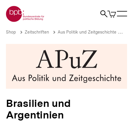
Direkt
Zur Startseite der bpb
zum
0
Artikel
Sho
Seiteninhalt
im
Naviga
Suche
springen
War
öffne
öffnen
öff
Pfadnavigation
Brasilien
Brotkrümelnavigation
Shop
Zeitschriften
Aus Politik und Zeitgeschichte
Aus 
und
Argentinien
|
bpb.de
Brasilien und
Argentinien