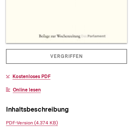
Allgemeine
PRODUKT
VERGRIFFEN
Informationen
NICHT
BESTELLBAR
Download-
Kostenloses PDF
Link:
Interner
Online lesen
Link:
Inhaltsbeschreibung
Interner
PDF-Version (4.374 KB)
Link: