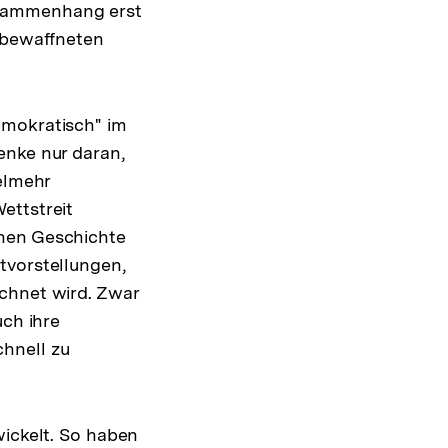
usammenhang erst
Warenko
ansehen
 "bewaffneten
emokratisch" im
enke nur daran,
elmehr
ettstreit
chen Geschichte
tvorstellungen,
ichnet wird. Zwar
uch ihre
hnell zu
wickelt. So haben