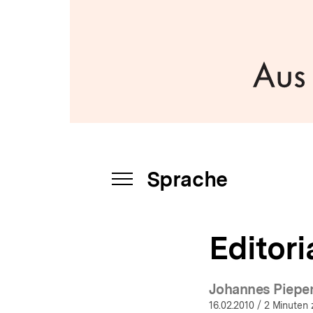
a
t
i
o
n
Sprache
INHALTSNAVIGATION
ÖFFNEN
Editori
Johannes Piepe
16.02.2010
/ 2 Minuten 