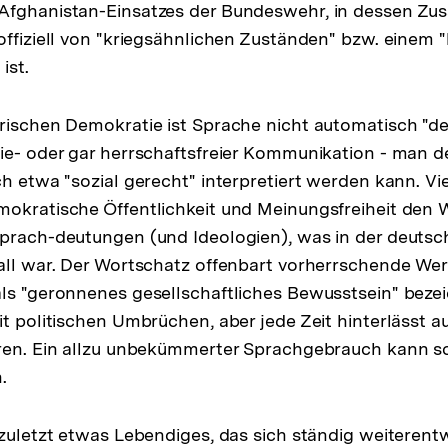
Afghanistan-Einsatzes der Bundeswehr, in dessen Z
offiziell von "kriegsähnlichen Zuständen" bzw. einem
ist.
rischen Demokratie ist Sprache nicht automatisch "d
ie- oder gar herrschaftsfreier Kommunikation - man d
ch etwa "sozial gerecht" interpretiert werden kann. Vi
okratische Öffentlichkeit und Meinungsfreiheit den W
Sprach-deutungen (und Ideologien), was in der deuts
all war. Der Wortschatz offenbart vorherrschende Wer
ls "geronnenes gesellschaftliches Bewusstsein" beze
it politischen Umbrüchen, aber jede Zeit hinterlässt a
uren. Ein allzu unbekümmerter Sprachgebrauch kann sc
.
 zuletzt etwas Lebendiges, das sich ständig weiterent