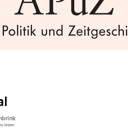
al
nbrink
zu lesen