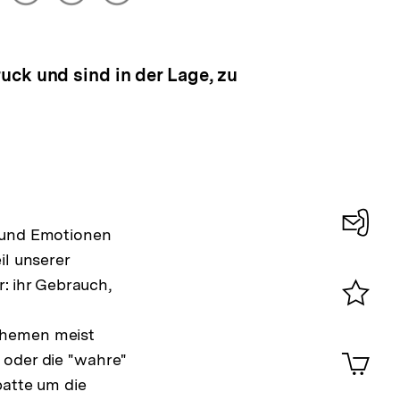
drucken
Optionen
merken
anzeigen
uck und sind in der Lage, zu
n und Emotionen
Konta
il unserer
0
r: ihr Gebrauch,
Merklist
Themen meist
ansehen
0
Artik
 oder die "wahre"
im
batte um die
Shop-