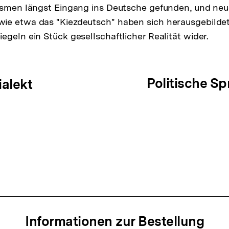
zismen längst Eingang ins Deutsche gefunden, und ne
ie etwa das "Kiezdeutsch" haben sich herausgebildet
egeln ein Stück gesellschaftlicher Realität wider.
ation
Politische S
ialekt
Informationen zur Bestellung