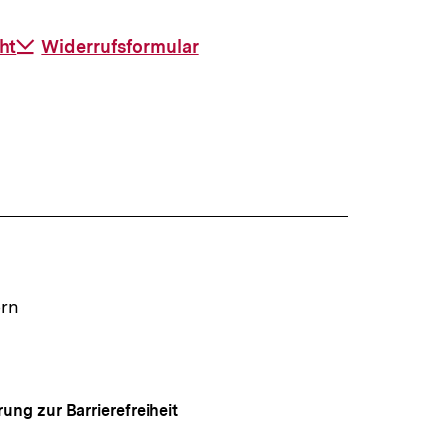
ht
Download-
Widerrufsformular
Link:
ern
rung zur Barrierefreiheit