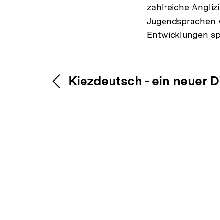
zahlreiche Angli
Jugendsprachen w
Entwicklungen spi
Fussnoten
Inhaltsnavigation
Inhaltsnavig
Kiezdeutsch - ein neuer D